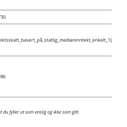
730
&do
ektsskatt_basert_på_statlig_medianinntekt_enkelt_1}}
{{m
286
&do
 du fyller ut som enslig og ikke som gitt.