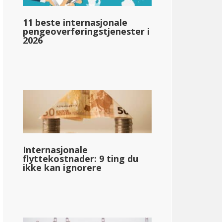
11 beste internasjonale
llar;80 650
pengeoverføringstjenester i
2026
pg_inntektsskatt_basert_på_statens_medianinntekt_enkelt_
llar;67 627
Internasjonale
flyttekostnader: 9 ting du
ikke kan ignorere