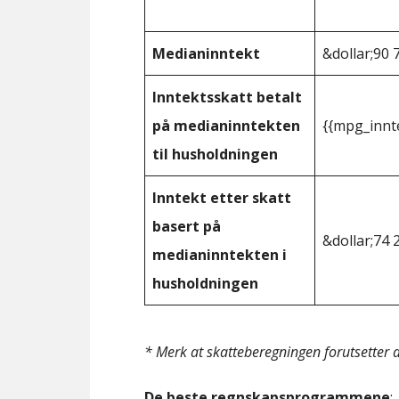
Medianinntekt
&dollar;90 
Inntektsskatt betalt
på medianinntekten
{{mpg_innt
til husholdningen
Inntekt etter skatt
basert på
&dollar;74 
medianinntekten i
husholdningen
* Merk at skatteberegningen forutsetter at
De beste regnskapsprogrammene
: