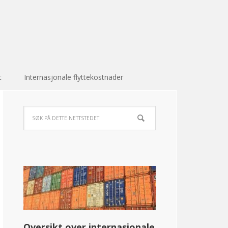
t
Internasjonale flyttekostnader
Oversikt over internasjonale