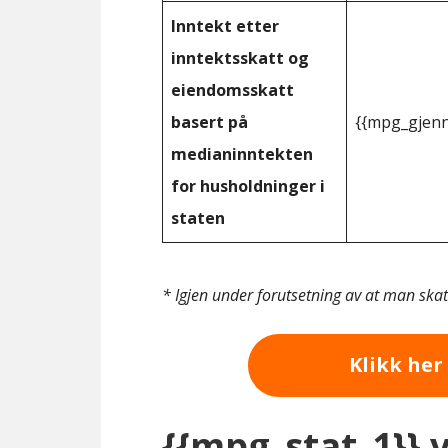
Inntekt etter
inntektsskatt og
eiendomsskatt
basert på
{{mpg_gjenn
medianinntekten
for husholdninger i
staten
* Igjen under forutsetning av at man ska
Klikk her 
{{mpg_stat_1}} 