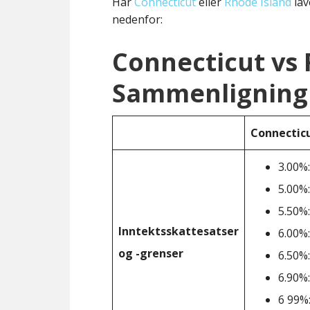
Har
Connecticut
eller
Rhode Island
lav
nedenfor:
Connecticut vs 
Sammenligning 
Connectic
3.00%:
5.00%:
5.50%:
Inntektsskattesatser
6.00%:
og -grenser
6.50%:
6.90%:
6 99%: