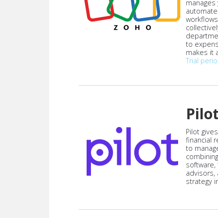
manages y
automate
workflows
collective
departmen
to expen
makes it a
Trial peri
Pilo
Pilot give
financial
to manag
combining
software,
advisors,
strategy i