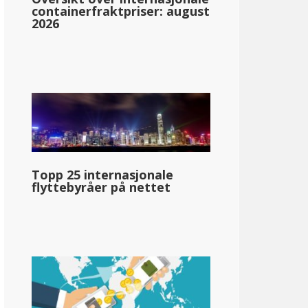
containerfraktpriser: august
2026
de Island
Topp 25 internasjonale
flyttebyråer på nettet
3.75%: &dollar;0-&dollar;68,200
4.75%: &dollar;68,201-&dollar;155,050
5.99%: &dollar;155.051+ +.