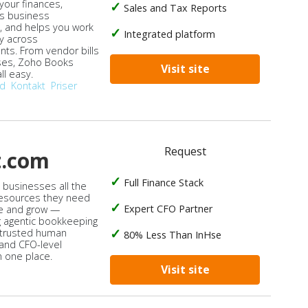
our finances,
Sales and Tax Reports
s business
, and helps you work
Integrated platform
ly across
ts. From vendor bills
ses, Zoho Books
Visit site
ll easy.
od
Kontakt
Priser
Request
t.com
Full Finance Stack
s businesses all the
 resources they need
Expert CFO Partner
e and grow —
 agentic bookkeeping
 trusted human
80% Less Than InHse
 and CFO-level
n one place.
Visit site