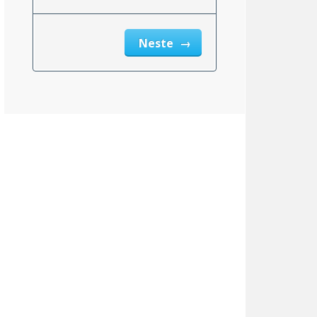
Neste
msnittlig_inntekt_etter_eiendomsskatt_2}}