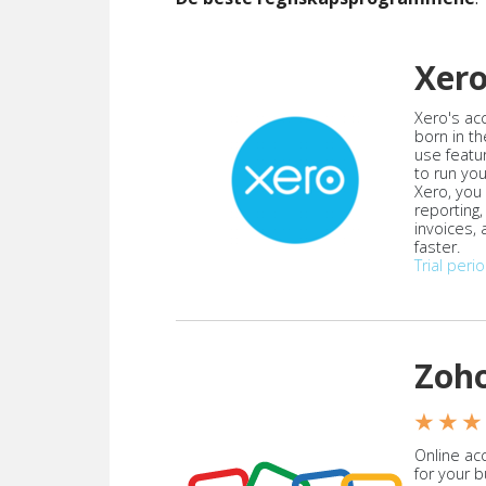
Xer
Xero's ac
born in th
use featu
to run yo
Xero, you
reporting
invoices,
faster.
Trial peri
Zoh
★ ★ ★
Online acc
for your 