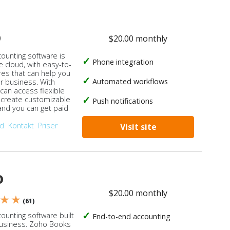
o
$20.00 monthly
counting software is
Phone integration
e cloud, with easy-to-
res that can help you
Automated workflows
ur business. With
 can access flexible
, create customizable
Push notifications
 and you can get paid
od
Kontakt
Priser
Visit site
o
$20.00 monthly
 ★ ★
(61)
ounting software built
End-to-end accounting
business. Zoho Books