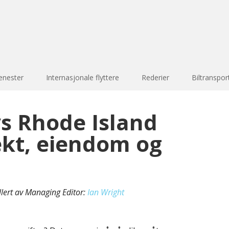
enester
Internasjonale flyttere
Rederier
Biltranspor
s Rhode Island
ekt, eiendom og
llert av Managing Editor:
Ian Wright