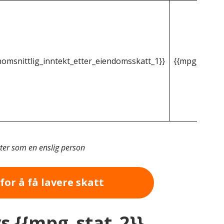
omsnittlig_inntekt_etter_eiendomsskatt_1}}
{{mpg_gjenno
tter som en enslig person
for å få lavere skatt
vs {{mpg_stat_2}}