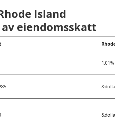
Rhode Island
 av eiendomsskatt
t
Rhode Islan
1.01%
285
&dollar;442 9
0
&dollar;4 474