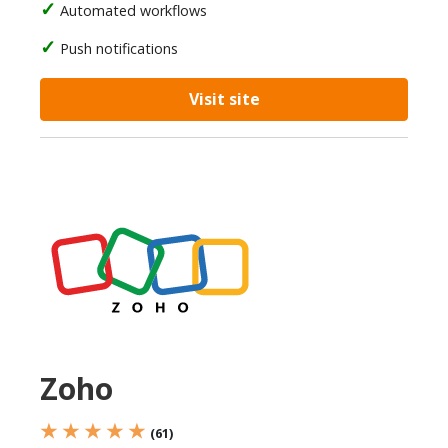
Automated workflows
Push notifications
Visit site
Zoho
★ ★ ★ ★ ★
(61)