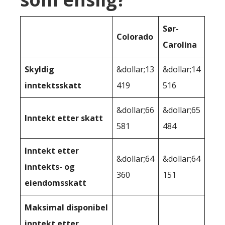
Sør-
Colorado
Carolina
Skyldig
&dollar;13
&dollar;14
inntektsskatt
419
516
&dollar;66
&dollar;65
Inntekt etter skatt
581
484
Inntekt etter
&dollar;64
&dollar;64
inntekts- og
360
151
eiendomsskatt
Maksimal disponibel
inntekt etter