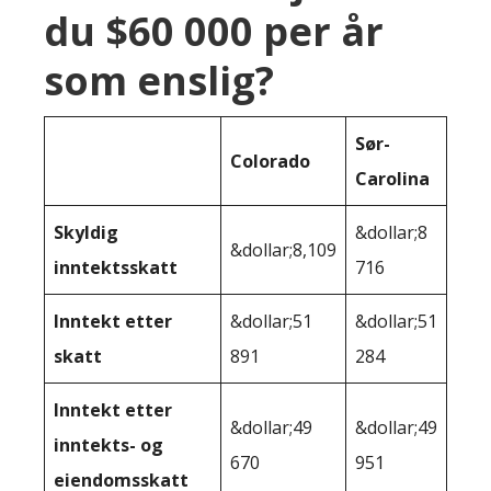
du $60 000 per år
som enslig?
Sør-
Colorado
Carolina
Skyldig
&dollar;8
&dollar;8,109
inntektsskatt
716
Inntekt etter
&dollar;51
&dollar;51
skatt
891
284
Inntekt etter
&dollar;49
&dollar;49
inntekts- og
670
951
eiendomsskatt