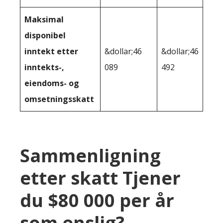
Maksimal
disponibel
inntekt etter
&dollar;46
&dollar;46
inntekts-,
089
492
eiendoms- og
omsetningsskatt
Sammenligning
etter skatt Tjener
du $80 000 per år
som enslig?