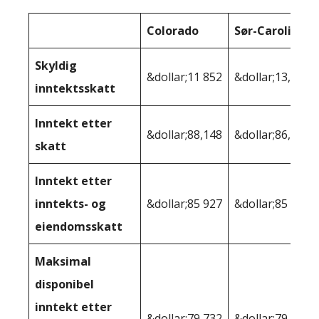
Colorado
Sør-Carolina
Skyldig
&dollar;11 852
&dollar;13,123
inntektsskatt
Inntekt etter
&dollar;88,148
&dollar;86,877
skatt
Inntekt etter
inntekts- og
&dollar;85 927
&dollar;85 544
eiendomsskatt
Maksimal
disponibel
inntekt etter
&dollar;79,732
&dollar;79 620