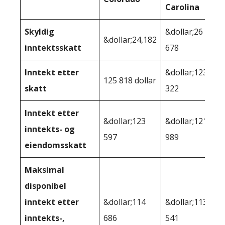
Carolina
Skyldig
&dollar;26
&dollar;24,182
inntektsskatt
678
Inntekt etter
&dollar;123
125 818 dollar
skatt
322
Inntekt etter
&dollar;123
&dollar;121
inntekts- og
597
989
eiendomsskatt
Maksimal
disponibel
inntekt etter
&dollar;114
&dollar;113
inntekts-,
686
541