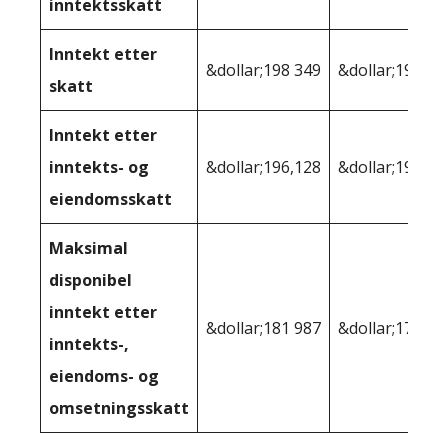
inntektsskatt
Inntekt etter
&dollar;198 349
&dollar;193,40
skatt
Inntekt etter
inntekts- og
&dollar;196,128
&dollar;192 07
eiendomsskatt
Maksimal
disponibel
inntekt etter
&dollar;181 987
&dollar;178 77
inntekts-,
eiendoms- og
omsetningsskatt