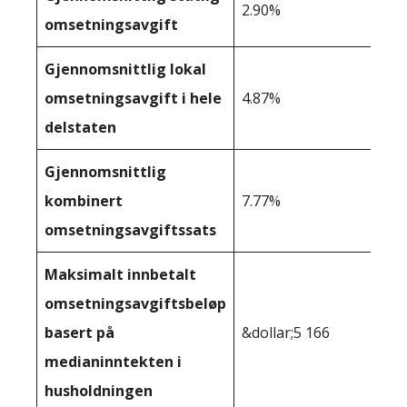
2.90%
omsetningsavgift
Gjennomsnittlig lokal
omsetningsavgift i hele
4.87%
delstaten
Gjennomsnittlig
kombinert
7.77%
omsetningsavgiftssats
Maksimalt innbetalt
omsetningsavgiftsbeløp
basert på
&dollar;5 166
medianinntekten i
husholdningen