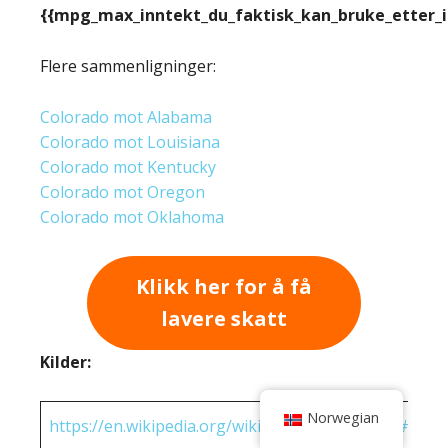
{{mpg_max_inntekt_du_faktisk_kan_bruke_etter_
Flere sammenligninger:
Colorado mot Alabama
Colorado mot Louisiana
Colorado mot Kentucky
Colorado mot Oregon
Colorado mot Oklahoma
Klikk her for å få
lavere skatt
Kilder:
Norwegian
https://en.wikipedia.org/wiki/State_income_tax#Rates