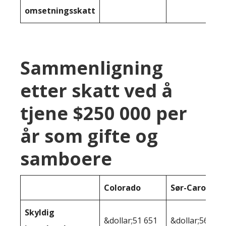
omsetningsskatt
Sammenligning
etter skatt ved å
tjene $250 000 per
år som gifte og
samboere
Colorado
Sør-Carolina
Skyldig
&dollar;51 651
&dollar;56 597