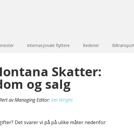
enester
Internasjonale flyttere
Rederier
Biltranspor
Montana Skatter:
dom og salg
llert av Managing Editor:
Ian Wright
ifter? Det svarer vi på på ulike måter nedenfor: