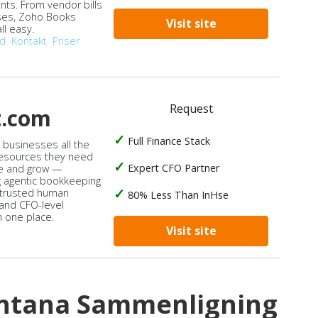
ts. From vendor bills
ses, Zoho Books
Visit site
ll easy.
od
Kontakt
Priser
Request
t.com
Full Finance Stack
s businesses all the
 resources they need
Expert CFO Partner
e and grow —
 agentic bookkeeping
 trusted human
80% Less Than InHse
 and CFO-level
n one place.
Visit site
ontana Sammenligning