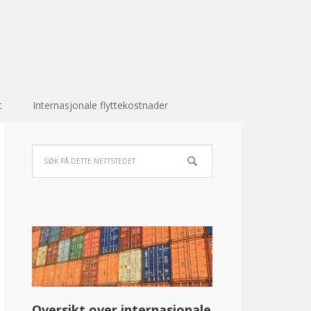
t
Internasjonale flyttekostnader
Oversikt over internasjonale