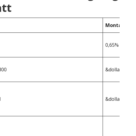
tt
Montana
0,65%
300
&dollar;447 8
1
&dollar;2 911