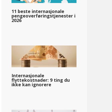
11 beste internasjonale
pengeoverføringstjenester i
pg_inntektsskatt_basert_på_statens_medianinntekt_enkelt_
2026
llar;60,302
Internasjonale
flyttekostnader: 9 ting du
ikke kan ignorere