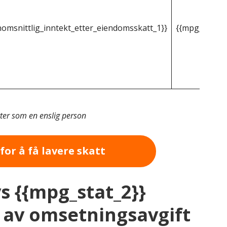
omsnittlig_inntekt_etter_eiendomsskatt_1}}
{{mpg_gjenno
tter som en enslig person
for å få lavere skatt
vs {{mpg_stat_2}}
av omsetningsavgift