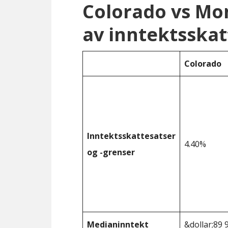
Colorado vs M
av inntektsskat
Colorado
Inntektsskattesatser
4.40%
og -grenser
Medianinntekt
&dollar;89 