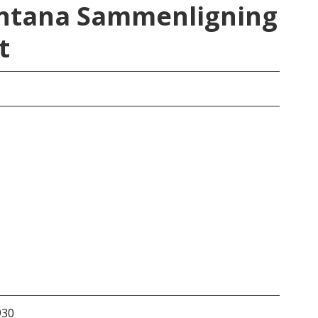
ontana Sammenligning
t
Mo
930
&do