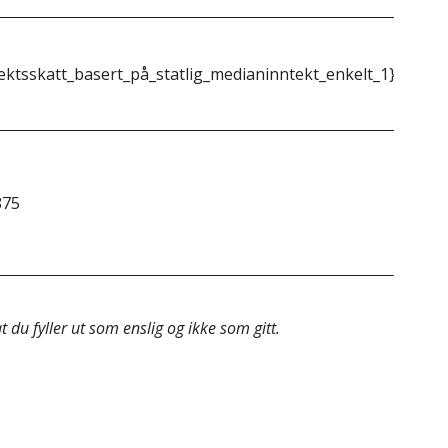
ektsskatt_basert_på_statlig_medianinntekt_enkelt_1}}
{{m
875
&do
 du fyller ut som enslig og ikke som gitt.