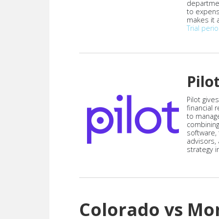
departmen
to expen
makes it a
Trial peri
Pilo
Pilot give
financial
to manag
combining
software,
advisors,
strategy i
Colorado vs M