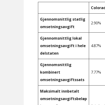
Colora
Gjennomsnittlig statlig
2.90%
omsetningsavgift
Gjennomsnittlig lokal
omsetningsavgift i hele
4.87%
delstaten
Gjennomsnittlig
kombinert
7.77%
omsetningsavgiftssats
Maksimalt innbetalt
omsetningsavgiftsbeløp