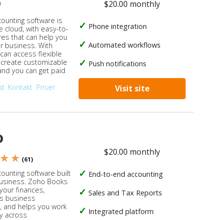
o
$20.00 monthly
counting software is
Phone integration
e cloud, with easy-to-
res that can help you
Automated workflows
ur business. With
 can access flexible
, create customizable
Push notifications
 and you can get paid
od
Kontakt
Priser
Visit site
o
$20.00 monthly
 ★ ★
(61)
ounting software built
End-to-end accounting
business. Zoho Books
our finances,
Sales and Tax Reports
s business
, and helps you work
Integrated platform
ly across