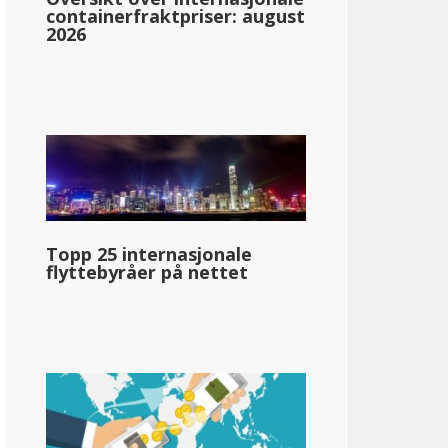
containerfraktpriser: august
2026
ntana
1.00%: &dollar;0-&dollar;3,300
2.00%: &dollar;3,301-&dollar;5,800
3.00%: &dollar;5,801-&dollar;8,900
Topp 25 internasjonale
4.00%: &dollar;8,901-&dollar;12,000
flyttebyråer på nettet
5.00%: &dollar;12,001-&dollar;15,400
6.00%: &dollar;15,401-&dollar;19,800
6.75%: &dollar;19.801+
llar;72 980