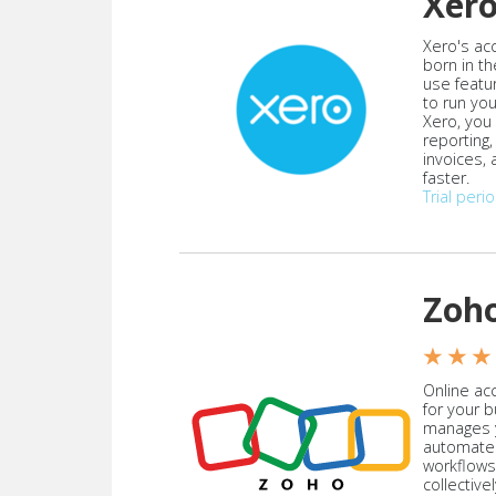
Xer
Xero's ac
born in th
use featu
to run yo
Xero, you
reporting
invoices,
faster.
Trial peri
Zoh
★ ★ ★
Online acc
for your 
manages y
automate
workflows
collective