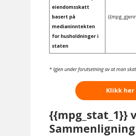
eiendomsskatt
basert på
{{mpg_gjenn
medianinntekten
for husholdninger i
staten
* Igjen under forutsetning av at man ska
Klikk her 
{{mpg_stat_1}} 
Sammenligning 