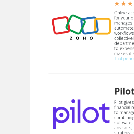
★ ★ ★
Online acc
for your 
manages y
automate
workflows
collective
departmen
to expen
makes it a
Trial peri
Pilo
Pilot give
financial
to manag
combining
software,
advisors,
strategy i