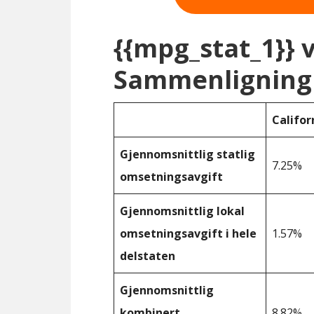
{{mpg_stat_1}} 
Sammenligning 
Califor
Gjennomsnittlig statlig
7.25%
omsetningsavgift
Gjennomsnittlig lokal
omsetningsavgift i hele
1.57%
delstaten
Gjennomsnittlig
kombinert
8.82%