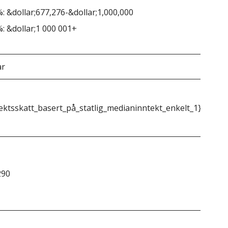
: &dollar;677,276-&dollar;1,000,000
: &dollar;1 000 001+
ar
72 
ektsskatt_basert_på_statlig_medianinntekt_enkelt_1}}
{{m
290
&do