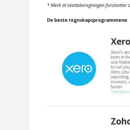
* Merk at skatteberegningen forutsetter at
De beste regnskapsprogrammene
:
Xer
Xero's ac
born in th
use featu
to run yo
Xero, you
reporting
invoices,
faster.
Trial peri
Zoh