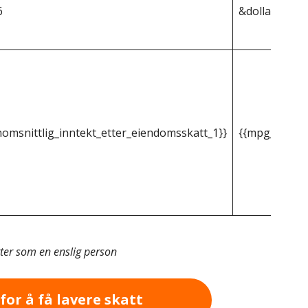
6
&dollar;3 313
omsnittlig_inntekt_etter_eiendomsskatt_1}}
{{mpg_gjenno
tter som en enslig person
for å få lavere skatt