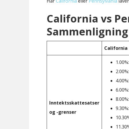
Har
California
eller
Pennsylvania
laver
California vs P
Sammenligning 
California
1.00%:
2.00%:
4.00%:
6.00%:
8.00%:
Inntektsskattesatser
9.30%:
og -grenser
10.30%
11.30%