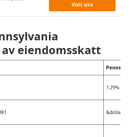
Visit site
ennsylvania
 av eiendomsskatt
Pennsylvani
1.29%
981
&dollar;256 8