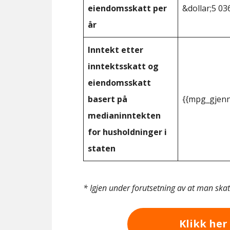
eiendomsskatt per
&dollar;5 03
år
Inntekt etter
inntektsskatt og
eiendomsskatt
basert på
{{mpg_gjenn
medianinntekten
for husholdninger i
staten
* Igjen under forutsetning av at man ska
Klikk her 