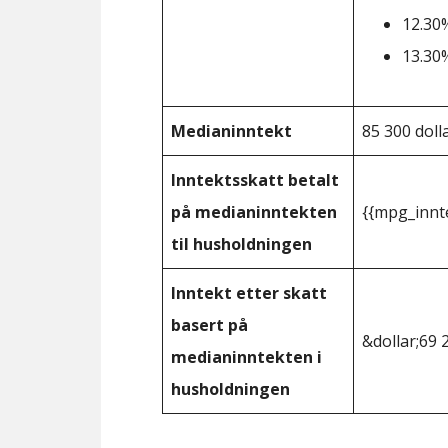
12.30%
13.30%
Medianinntekt
85 300 doll
Inntektsskatt betalt
på medianinntekten
{{mpg_innt
til husholdningen
Inntekt etter skatt
basert på
&dollar;69 
medianinntekten i
husholdningen