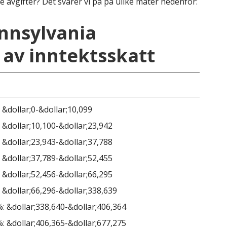
e avgifter? Det svarer vi på på ulike måter nedenfor:
ennsylvania
av inntektsskatt
Pen
 &dollar;0-&dollar;10,099
 &dollar;10,100-&dollar;23,942
 &dollar;23,943-&dollar;37,788
 &dollar;37,789-&dollar;52,455
 &dollar;52,456-&dollar;66,295
3.0
 &dollar;66,296-&dollar;338,639
: &dollar;338,640-&dollar;406,364
: &dollar;406,365-&dollar;677,275