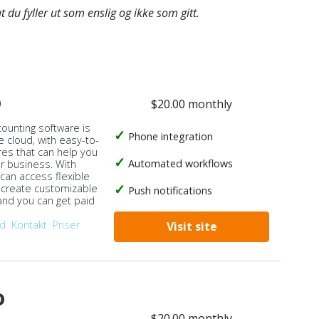
 du fyller ut som enslig og ikke som gitt.
o
$20.00 monthly
counting software is
Phone integration
e cloud, with easy-to-
res that can help you
Automated workflows
ur business. With
 can access flexible
, create customizable
Push notifications
 and you can get paid
od
Kontakt
Priser
Visit site
o
$20.00 monthly