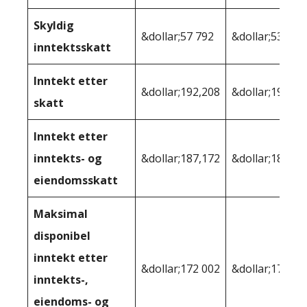
Skyldig
&dollar;57 792
&dollar;53,213
inntektsskatt
Inntekt etter
&dollar;192,208
&dollar;196 78
skatt
Inntekt etter
inntekts- og
&dollar;187,172
&dollar;187 82
eiendomsskatt
Maksimal
disponibel
inntekt etter
&dollar;172 002
&dollar;176,19
inntekts-,
eiendoms- og