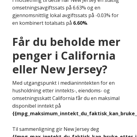
omsetningsavgiftssats på 6.63% og en
gjennomsnittlig lokal avgiftssats på -0.03% for
en kombinert totalsats på
6.60%
.
Får du beholde mer
penger i California
eller New Jersey?
Med utgangspunkt i medianinntekten for en
husholdning etter inntekts-, eiendoms- og
omsetningsskatt California får du en maksimal
disponibel inntekt på
{{mpg_maksimum_inntekt_du_faktisk_kan_bruke_e
Til sammenligning gir New Jersey deg
{{mpg_max_inntekt_du_faktisk_kan_bruke_etter_