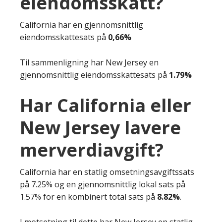
eiendomsskatt?
California har en gjennomsnittlig
eiendomsskattesats på
0,66%
Til sammenligning har New Jersey en
gjennomsnittlig eiendomsskattesats på
1.79%
Har California eller
New Jersey lavere
merverdiavgift?
California har en statlig omsetningsavgiftssats
på 7.25% og en gjennomsnittlig lokal sats på
1.57% for en kombinert total sats på
8.82%
.
I motsetning til dette har New Jersey en statlig