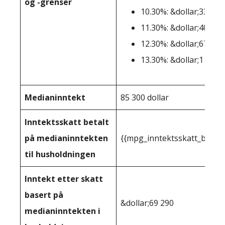
og -grenser
10.30%: &dollar;338,64
11.30%: &dollar;406,36
12.30%: &dollar;677,27
13.30%: &dollar;1 000 
Medianinntekt
85 300 dollar
Inntektsskatt betalt
på medianinntekten
{{mpg_inntektsskatt_basert
til husholdningen
Inntekt etter skatt
basert på
&dollar;69 290
medianinntekten i