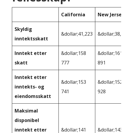
California
New Jersey
Skyldig
&dollar;41,223
&dollar;38,109
inntektsskatt
Inntekt etter
&dollar;158
&dollar;161
skatt
777
891
Inntekt etter
&dollar;153
&dollar;152
inntekts- og
741
928
eiendomsskatt
Maksimal
disponibel
inntekt etter
&dollar;141
&dollar;143