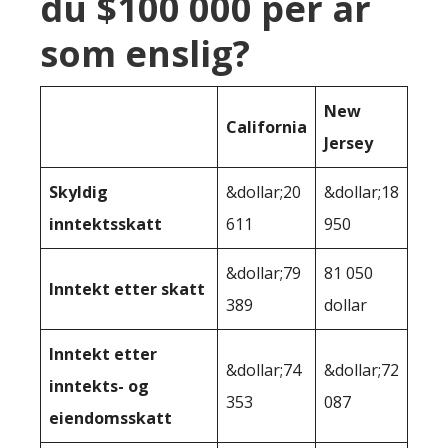
du $100 000 per år
som enslig?
New
California
Jersey
Skyldig
&dollar;20
&dollar;18
inntektsskatt
611
950
&dollar;79
81 050
Inntekt etter skatt
389
dollar
Inntekt etter
&dollar;74
&dollar;72
inntekts- og
353
087
eiendomsskatt