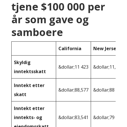
tjene $100 000 per
år som gave og
samboere
California
New Jersey
Skyldig
&dollar;11 423
&dollar;11,121
inntektsskatt
Inntekt etter
&dollar;88,577
&dollar;88 879
skatt
Inntekt etter
inntekts- og
&dollar;83,541
&dollar;79 916
eiendomsskatt