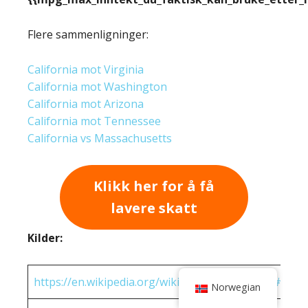
Flere sammenligninger:
California mot Virginia
California mot Washington
California mot Arizona
California mot Tennessee
California vs Massachusetts
Klikk her for å få
lavere skatt
Kilder:
https://en.wikipedia.org/wiki/State_income_tax#Rates
Norwegian