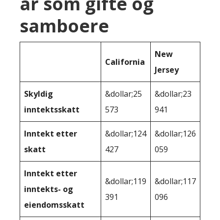
år som gifte og
samboere
New
California
Jersey
Skyldig
&dollar;25
&dollar;23
inntektsskatt
573
941
Inntekt etter
&dollar;124
&dollar;126
skatt
427
059
Inntekt etter
&dollar;119
&dollar;117
inntekts- og
391
096
eiendomsskatt