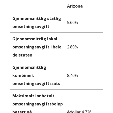
Arizona
Gjennomsnittlig statlig
5.60%
omsetningsavgift
Gjennomsnittlig lokal
omsetningsavgift i hele
2.80%
delstaten
Gjennomsnittlig
kombinert
8.40%
omsetningsavgiftssats
Maksimalt innbetalt
omsetningsavgiftsbeløp
basert på
&dollar;4 726