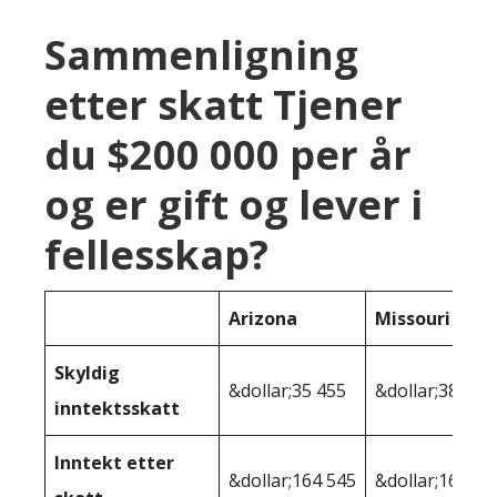
Sammenligning
etter skatt Tjener
du $200 000 per år
og er gift og lever i
fellesskap?
Arizona
Missouri
Skyldig
&dollar;35 455
&dollar;38 748
inntektsskatt
Inntekt etter
&dollar;164 545
&dollar;161,25