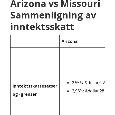
Arizona vs Missouri
Sammenligning av
inntektsskatt
Arizona
2.55%: &dollar;0-&doll
Inntektsskattesatser
2,98%: &dollar;28 654+
og -grenser