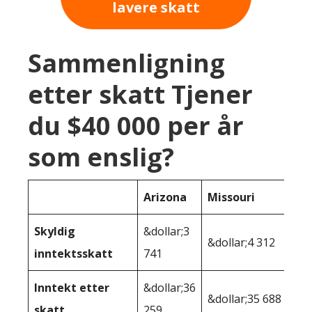
lavere skatt
Sammenligning
etter skatt Tjener
du $40 000 per år
som enslig?
Arizona
Missouri
Skyldig
&dollar;3
&dollar;4 312
inntektsskatt
741
Inntekt etter
&dollar;36
&dollar;35 688
skatt
259