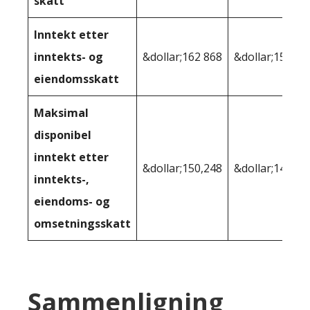
skatt
Inntekt etter
inntekts- og
&dollar;162 868
&dollar;159 28
eiendomsskatt
Maksimal
disponibel
inntekt etter
&dollar;150,248
&dollar;147 09
inntekts-,
eiendoms- og
omsetningsskatt
Sammenligning