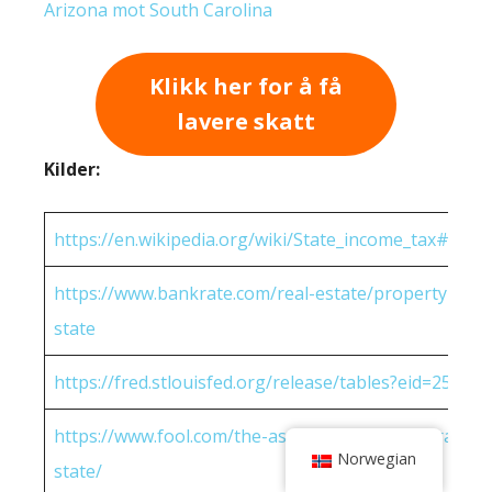
Arizona mot South Carolina
Klikk her for å få
lavere skatt
Kilder:
https://en.wikipedia.org/wiki/State_income_tax#Rates
https://www.bankrate.com/real-estate/property-tax-
state
https://fred.stlouisfed.org/release/tables?eid=25951
https://www.fool.com/the-ascent/research/average-h
Norwegian
state/