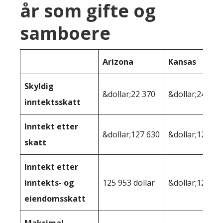
år som gifte og
samboere
Arizona
Kansas
Skyldig
&dollar;22 370
&dollar;24 528
inntektsskatt
Inntekt etter
&dollar;127 630
&dollar;125 47
skatt
Inntekt etter
inntekts- og
125 953 dollar
&dollar;122 98
eiendomsskatt
Maksimal