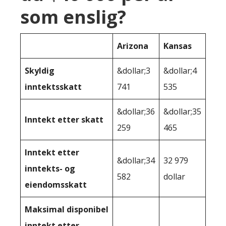
som enslig?
Arizona
Kansas
Skyldig
&dollar;3
&dollar;4
inntektsskatt
741
535
&dollar;36
&dollar;35
Inntekt etter skatt
259
465
Inntekt etter
&dollar;34
32 979
inntekts- og
582
dollar
eiendomsskatt
Maksimal disponibel
inntekt etter