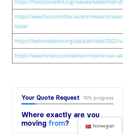
https://fred.stlouisfed.org/release/tables?eid=25951
https://www.fool.com/the-ascent/research/average-h
state/
https://taxfoundation.org/data/all/state/2022-sales-t
https://www.forbes.com/advisor/income-tax-calculato
Norwegian