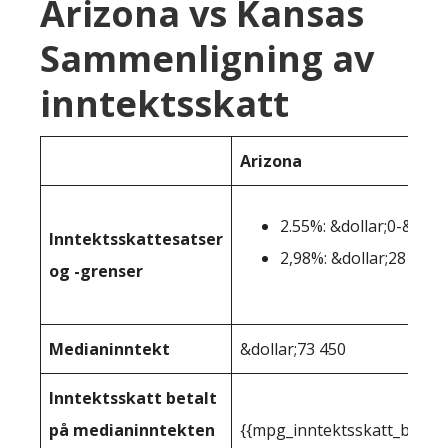
Arizona vs Kansas
Sammenligning av
inntektsskatt
Arizona
2.55%: &dollar;0-&doll
Inntektsskattesatser
2,98%: &dollar;28 654+
og -grenser
Medianinntekt
&dollar;73 450
Inntektsskatt betalt
på medianinntekten
{{mpg_inntektsskatt_basert