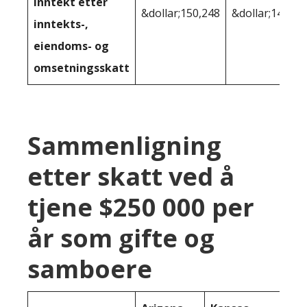
inntekt etter
&dollar;150,248
&dollar;146 40
inntekts-,
eiendoms- og
omsetningsskatt
Sammenligning
etter skatt ved å
tjene $250 000 per
år som gifte og
samboere