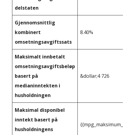
delstaten
Gjennomsnittlig
kombinert
8.40%
omsetningsavgiftssats
Maksimalt innbetalt
omsetningsavgiftsbeløp
basert på
&dollar;4 726
medianinntekten i
husholdningen
Maksimal disponibel
inntekt basert på
{{mpg_maksimum_inntekt
husholdningens