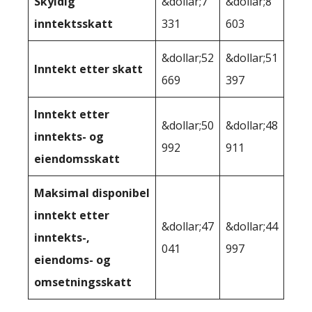
Skyldig
&dollar;7
&dollar;8
inntektsskatt
331
603
&dollar;52
&dollar;51
Inntekt etter skatt
669
397
Inntekt etter
&dollar;50
&dollar;48
inntekts- og
992
911
eiendomsskatt
Maksimal disponibel
inntekt etter
&dollar;47
&dollar;44
inntekts-,
041
997
eiendoms- og
omsetningsskatt