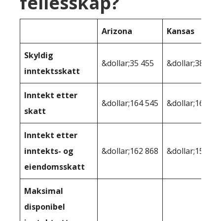
fellesskap?
Arizona
Kansas
Skyldig
&dollar;35 455
&dollar;38 378
inntektsskatt
Inntekt etter
&dollar;164 545
&dollar;161 62
skatt
Inntekt etter
inntekts- og
&dollar;162 868
&dollar;159,13
eiendomsskatt
Maksimal
disponibel