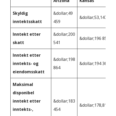
Arizona
Kansas
Skyldig
&dollar;49
&dollar;53,147
inntektsskatt
459
Inntekt etter
&dollar;200
&dollar;196 853
skatt
541
Inntekt etter
&dollar;198
inntekts- og
&dollar;194 367
864
eiendomsskatt
Maksimal
disponibel
inntekt etter
&dollar;183
&dollar;178,811
inntekts-,
454