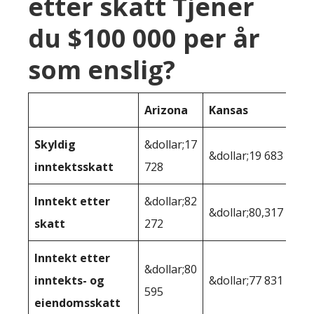
etter skatt Tjener
du $100 000 per år
som enslig?
Arizona
Kansas
Skyldig
&dollar;17
&dollar;19 683
inntektsskatt
728
Inntekt etter
&dollar;82
&dollar;80,317
skatt
272
Inntekt etter
&dollar;80
inntekts- og
&dollar;77 831
595
eiendomsskatt