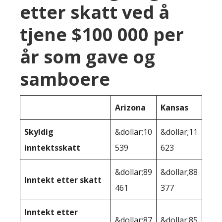
etter skatt ved å
tjene $100 000 per
år som gave og
samboere
Arizona
Kansas
Skyldig
&dollar;10
&dollar;11
inntektsskatt
539
623
&dollar;89
&dollar;88
Inntekt etter skatt
461
377
Inntekt etter
&dollar;87
&dollar;85