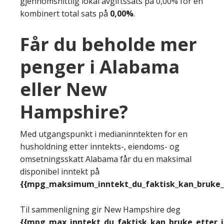
gjennomsnittlig lokal avgiftssats på 0,00% for en
kombinert total sats på
0,00%
.
Får du beholde mer
penger i Alabama
eller New
Hampshire?
Med utgangspunkt i medianinntekten for en
husholdning etter inntekts-, eiendoms- og
omsetningsskatt Alabama får du en maksimal
disponibel inntekt på
{{mpg_maksimum_inntekt_du_faktisk_kan_bruke_e
Til sammenligning gir New Hampshire deg
{{mpg_max_inntekt_du_faktisk_kan_bruke_etter_