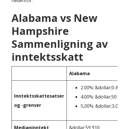
nedenfor:
Alabama vs New
Hampshire
Sammenligning av
inntektsskatt
Alabama
2.00%: &dollar;0-&doll
Inntektsskattesatser
4.00%: &dollar;501-&do
og -grenser
5,00%: &dollar;3,001+
Medianinntekt
&dollar;59 910