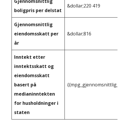
Gjennomsnittlig
&dollar;220 419
boligpris per delstat
Gjennomsnittlig
eiendomsskatt per
&dollar;816
år
Inntekt etter
inntektsskatt og
eiendomsskatt
basert på
{{mpg_gjennomsnittlig_innt
medianinntekten
for husholdninger i
staten