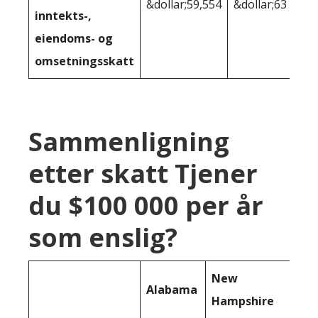
&dollar;59,554
&dollar;63 644
inntekts-,
eiendoms- og
omsetningsskatt
Sammenligning
etter skatt Tjener
du $100 000 per år
som enslig?
New
Alabama
Hampshire