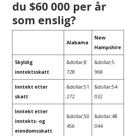
du $60 000 per år
som enslig?
New
Alabama
Hampshire
Skyldig
&dollar;8
&dollar;5
inntektsskatt
728
968
Inntekt etter
&dollar;51
&dollar;54
skatt
272
032
Inntekt etter
&dollar;50
&dollar;48
inntekts- og
456
044
eiendomsskatt