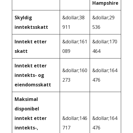
Hampshire
Skyldig
&dollar;38
&dollar;29
inntektsskatt
911
536
Inntekt etter
&dollar;161
&dollar;170
skatt
089
464
Inntekt etter
&dollar;160
&dollar;164
inntekts- og
273
476
eiendomsskatt
Maksimal
disponibel
inntekt etter
&dollar;146
&dollar;164
inntekts-,
717
476