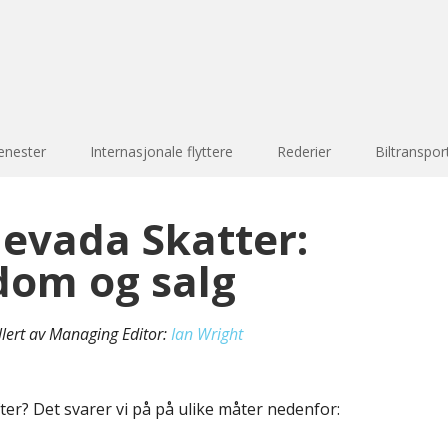
enester
Internasjonale flyttere
Rederier
Biltranspor
evada Skatter:
dom og salg
llert av Managing Editor:
Ian Wright
ter? Det svarer vi på på ulike måter nedenfor: