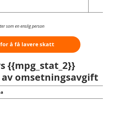
tter som en enslig person
for å få lavere skatt
vs {{mpg_stat_2}}
av omsetningsavgift
ma