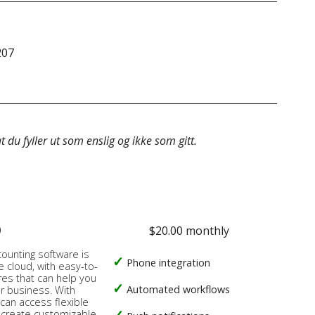
207
63 6
 du fyller ut som enslig og ikke som gitt.
o
$20.00 monthly
counting software is
Phone integration
e cloud, with easy-to-
res that can help you
Automated workflows
ur business. With
 can access flexible
, create customizable