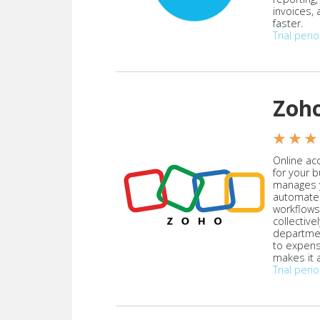
invoices,
faster.
Trial peri
Zoh
★ ★ ★
Online acc
for your 
manages y
automate
workflows
collective
departmen
to expen
makes it a
Trial peri