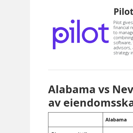
Pilo
Pilot give
financial
to manag
combining
software,
advisors,
strategy i
Alabama vs Ne
av eiendomsska
Alabama