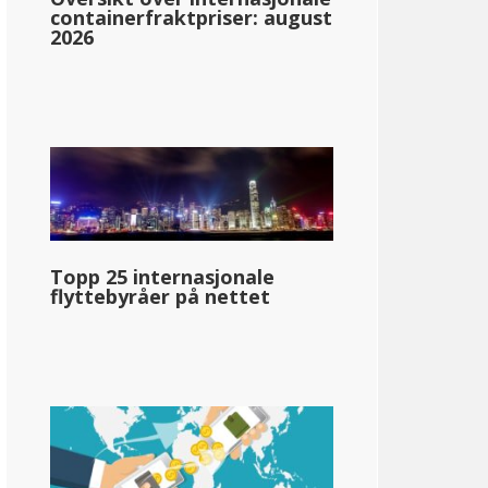
containerfraktpriser: august
2026
vada
en
Topp 25 internasjonale
flyttebyråer på nettet
330
pg_inntektsskatt_basert_på_statens_medianinntekt_enkelt_