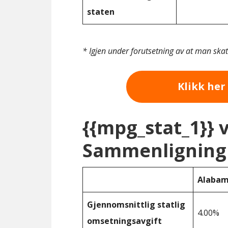
staten
* Igjen under forutsetning av at man ska
Klikk her 
{{mpg_stat_1}} 
Sammenligning 
Alaba
Gjennomsnittlig statlig
4.00%
omsetningsavgift