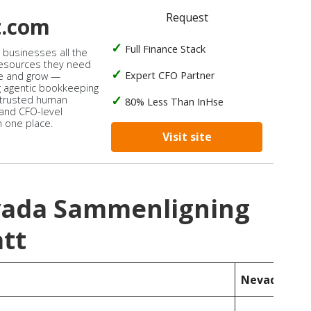
Request
t.com
Full Finance Stack
s businesses all the
 resources they need
Expert CFO Partner
e and grow —
 agentic bookkeeping
 trusted human
80% Less Than InHse
 and CFO-level
n one place.
Visit site
vada Sammenligning
tt
Nevada