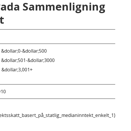
vada Sammenligning
t
Ne
 &dollar;0-&dollar;500
 &dollar;501-&dollar;3000
Ing
 &dollar;3,001+
910
72 
ektsskatt_basert_på_statlig_medianinntekt_enkelt_1}}
{{m