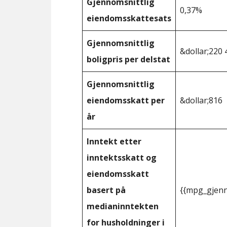
Gjennomsnittlig
0,37%
eiendomsskattesats
Gjennomsnittlig
&dollar;220 
boligpris per delstat
Gjennomsnittlig
eiendomsskatt per
&dollar;816
år
Inntekt etter
inntektsskatt og
eiendomsskatt
basert på
{{mpg_gjenn
medianinntekten
for husholdninger i