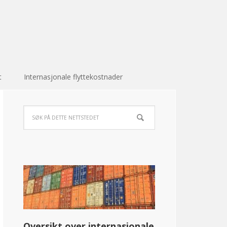
t
Internasjonale flyttekostnader
Oversikt over internasjonale