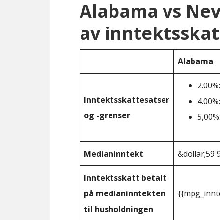
Alabama vs Ne
av inntektsskat
Alabama
2.00%:
Inntektsskattesatser
4.00%:
og -grenser
5,00%:
Medianinntekt
&dollar;59 
Inntektsskatt betalt
på medianinntekten
{{mpg_innt
til husholdningen