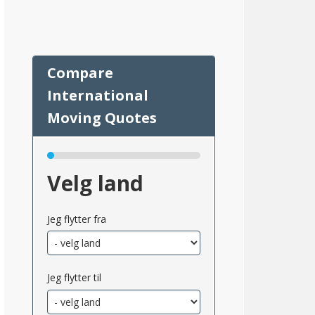
13
Velg land
Jeg flytter fra
msnittlig_inntekt_etter_eiendomsskatt_2}}
Jeg flytter til