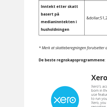
Inntekt etter skatt
basert på
&dollar;51,
medianinntekten i
husholdningen
* Merk at skatteberegningen forutsetter at
De beste regnskapsprogrammene
:
Xer
Xero's ac
born in th
use featu
to run yo
Xero, you
reporting