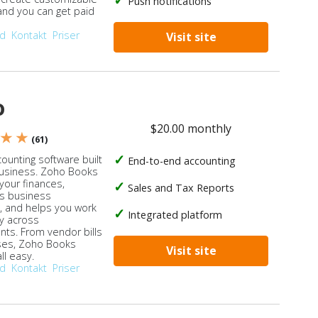
Push notifications
 and you can get paid
od
Kontakt
Priser
Visit site
o
$20.00 monthly
 ★ ★
(61)
ounting software built
End-to-end accounting
business. Zoho Books
our finances,
Sales and Tax Reports
s business
, and helps you work
Integrated platform
ly across
ts. From vendor bills
ses, Zoho Books
Visit site
ll easy.
od
Kontakt
Priser