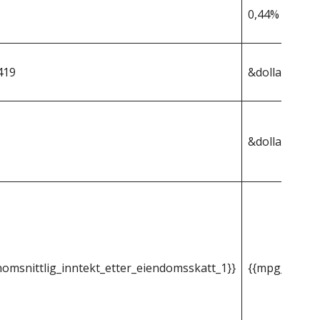
0,44%
419
&dollar;431 4
&dollar;1 898
omsnittlig_inntekt_etter_eiendomsskatt_1}}
{{mpg_gjenno