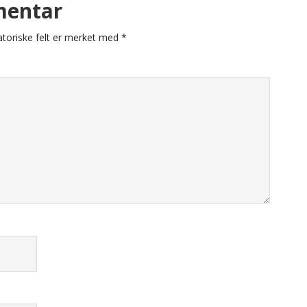
mentar
atoriske felt er merket med
*