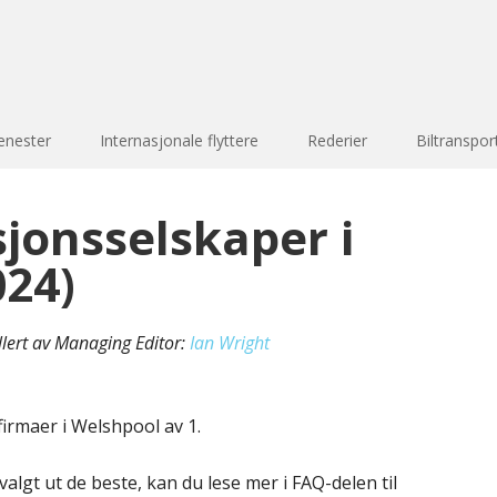
enester
Internasjonale flyttere
Rederier
Biltranspor
sjonsselskaper i
024)
llert av Managing Editor:
Ian Wright
irmaer i Welshpool av 1.
valgt ut de beste, kan du lese mer i FAQ-delen til