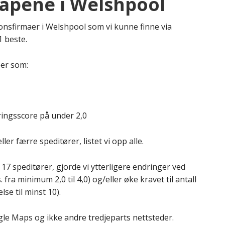
kapene i Welshpool
jonsfirmaer i Welshpool som vi kunne finne via
1 beste.
per som:
ingsscore på under 2,0
ler færre speditører, listet vi opp alle.
 17 speditører, gjorde vi ytterligere endringer ved
fra minimum 2,0 til 4,0) og/eller øke kravet til antall
se til minst 10).
gle Maps og ikke andre tredjeparts nettsteder.