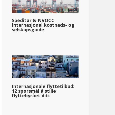
Speditør & NVOCC
Internasjonal kostnads- og
selskapsguide
Internasjonale flyttetilbud:
12 spørsmål å stille
flyttebyrået ditt