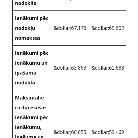
nodoklis
Ienākumi pēc
nodokļu
&dollar;67,176
&dollar;65 602
nomaksas
Ienākumi pēc
ienākumu un
&dollar;63 863
&dollar;62,888
īpašuma
nodokļa
Maksimālie
rīcībā esošie
ienākumi pēc
ienākumu,
&dollar;60 055
&dollar;59 469
īpašuma un