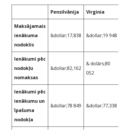
Pensilvānija
Virginia
Maksājamais
ienākuma
&dollar;17,838
&dollar;19 948
nodoklis
Ienākumi pēc
& dolārs;80
nodokļu
&dollar;82,162
052
nomaksas
Ienākumi pēc
ienākumu un
&dollar;78 849
&dollar;77,338
īpašuma
nodokļa