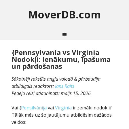
MoverDB.com
{Pennsylvania vs Virginia
Nodokļi: Ienākumu, īpašuma
un pārdošanas
Sākotnēji rakstīts angļu valodā & pārbaudīja
atbildīgais redaktors:
Ians Raits
Pēdējo reizi atjaunināts:
maijs 15, 2026
Vai {
Pensilvānija
vai
Virginia
ir zemāki nodokļi?
Tālāk mēs uz šo jautājumu atbildēsim dažādos
veidos: