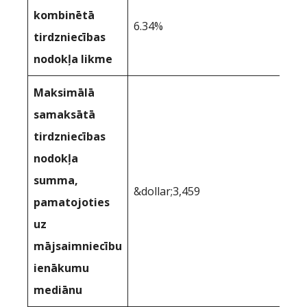
kombinētā
6.34%
tirdzniecības
nodokļa likme
Maksimālā
samaksātā
tirdzniecības
nodokļa
summa,
&dollar;3,459
pamatojoties
uz
mājsaimniecību
ienākumu
mediānu