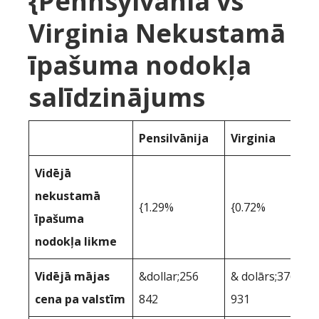
{Pennsylvania vs
Virginia Nekustamā
īpašuma nodokļa
salīdzinājums
Pensilvānija
Virginia
Vidējā
nekustamā
{1.29%
{0.72%
īpašuma
nodokļa likme
Vidējā mājas
&dollar;256
& dolārs;376
cena pa valstīm
842
931