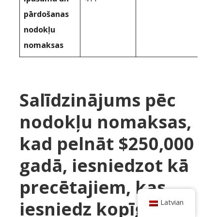
pārdošanas
nodokļu
nomaksas
Salīdzinājums pēc
nodokļu nomaksas,
kad pelnāt $250,000
gadā, iesniedzot kā
precētajiem, kas
iesniedz kopīgu
Latvian