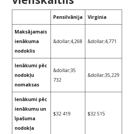
Pensilvānija
Virginia
Maksājamais
ienākuma
&dollar;4,268
&dollar;4,771
nodoklis
Ienākumi pēc
&dollar;35
nodokļu
&dollar;35,229
732
nomaksas
Ienākumi pēc
ienākumu un
$32 419
$32 515
īpašuma
nodokļa