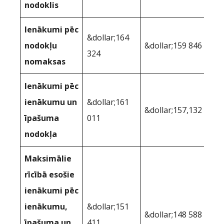
nodoklis
Ienākumi pēc
&dollar;164
nodokļu
&dollar;159 846
324
nomaksas
Ienākumi pēc
ienākumu un
&dollar;161
&dollar;157,132
īpašuma
011
nodokļa
Maksimālie
rīcībā esošie
ienākumi pēc
ienākumu,
&dollar;151
&dollar;148 588
īpašuma un
411