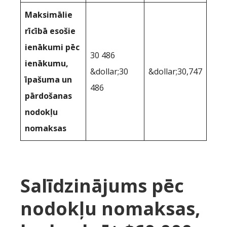
Maksimālie
rīcībā esošie
ienākumi pēc
30 486
ienākumu,
&dollar;30
&dollar;30,747
īpašuma un
486
pārdošanas
nodokļu
nomaksas
Salīdzinājums pēc
nodokļu nomaksas,