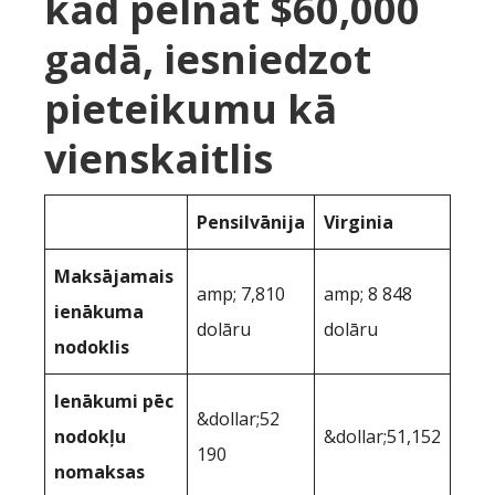
kad pelnāt $60,000
gadā, iesniedzot
pieteikumu kā
vienskaitlis
Pensilvānija
Virginia
Maksājamais
amp; 7,810
amp; 8 848
ienākuma
dolāru
dolāru
nodoklis
Ienākumi pēc
&dollar;52
nodokļu
&dollar;51,152
190
nomaksas