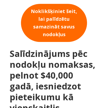
Noklikšķiniet šeit,
lai palīdzētu
samazināt savus
nodokļus
Salīdzinājums pēc
nodokļu nomaksas,
pelnot $40,000
gadā, iesniedzot
pieteikumu kā
vienskaitlis