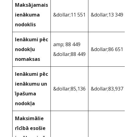
Maksājamais
ienākuma
&dollar;11 551
&dollar;13 349
nodoklis
Ienākumi pēc
amp; 88 449
nodokļu
&dollar;86 651
&dollar;88 449
nomaksas
Ienākumi pēc
ienākumu un
&dollar;85,136
&dollar;83,937
īpašuma
nodokļa
Maksimālie
rīcībā esošie