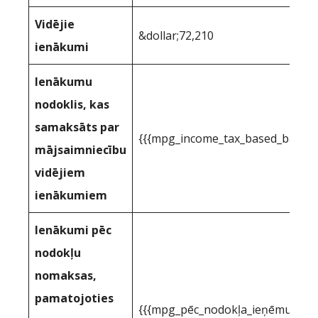
Vidējie
&dollar;72,210
ienākumi
Ienākumu
nodoklis, kas
samaksāts par
{{{mpg_income_tax_based_based_
mājsaimniecību
vidējiem
ienākumiem
Ienākumi pēc
nodokļu
nomaksas,
pamatojoties
{{{mpg_pēc_nodokļa_ieņēmumi_pa