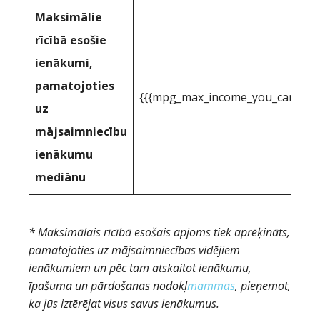
Maksimālie
rīcībā esošie
ienākumi,
pamatojoties
{{{mpg_max_income_you_can_actua
uz
mājsaimniecību
ienākumu
mediānu
* Maksimālais rīcībā esošais apjoms tiek aprēķināts,
pamatojoties uz mājsaimniecības vidējiem
ienākumiem un pēc tam atskaitot ienākumu,
īpašuma un pārdošanas nodokļ
mammas
, pieņemot,
ka jūs iztērējat visus savus ienākumus.