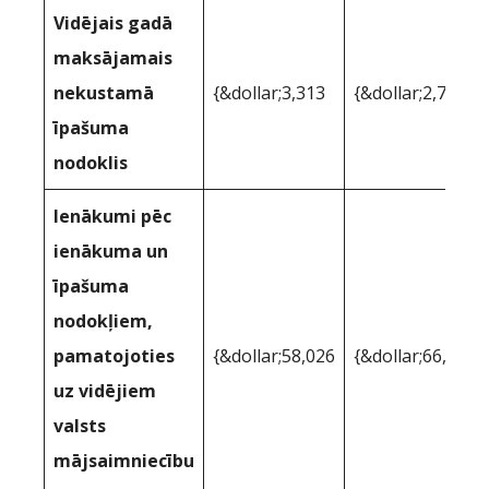
Vidējais gadā
maksājamais
nekustamā
{&dollar;3,313
{&dollar;2,714
īpašuma
nodoklis
Ienākumi pēc
ienākuma un
īpašuma
nodokļiem,
pamatojoties
{&dollar;58,026
{&dollar;66,623
uz vidējiem
valsts
mājsaimniecību