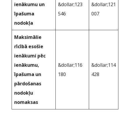
ienākumu un
&dollar;123
&dollar;121
īpašuma
546
007
nodokļa
Maksimālie
rīcībā esošie
ienākumi pēc
ienākumu,
&dollar;116
&dollar;114
īpašuma un
180
428
pārdošanas
nodokļu
nomaksas