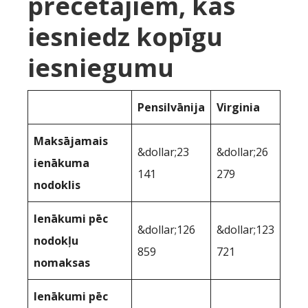
precētajiem, kas
iesniedz kopīgu
iesniegumu
Pensilvānija
Virginia
Maksājamais
&dollar;23
&dollar;26
ienākuma
141
279
nodoklis
Ienākumi pēc
&dollar;126
&dollar;123
nodokļu
859
721
nomaksas
Ienākumi pēc