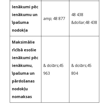
Ienākumi pēc
ienākumu un
48 438
amp; 48 877
īpašuma
&dollar;48 438
nodokļa
Maksimālie
rīcībā esošie
ienākumi pēc
ienākumu,
& dolārs;45
& dolārs;45
īpašuma un
963
804
pārdošanas
nodokļu
nomaksas