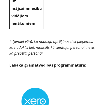
uz
mājsaimniecību
vidējiem
ienākumiem
* Ņemiet vērā, ka nodokļu aprēķinos tiek pieņemts,
ka nodoklis tiek maksāts kā vientuļai personai, nevis
kā precētai personai.
Labākā grāmatvedības programmatūra
: