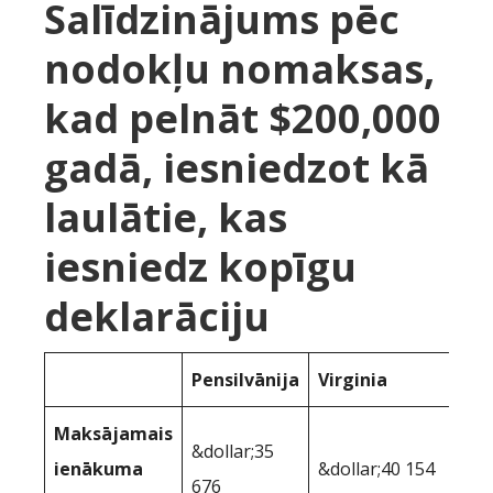
Salīdzinājums pēc
nodokļu nomaksas,
kad pelnāt $200,000
gadā, iesniedzot kā
laulātie, kas
iesniedz kopīgu
deklarāciju
Pensilvānija
Virginia
Maksājamais
&dollar;35
ienākuma
&dollar;40 154
676