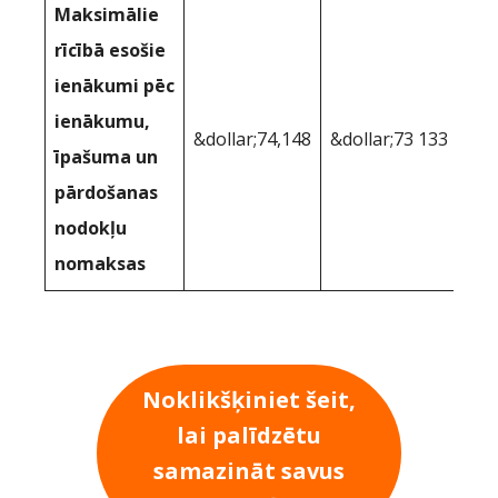
Maksimālie
rīcībā esošie
ienākumi pēc
ienākumu,
&dollar;74,148
&dollar;73 133
īpašuma un
pārdošanas
nodokļu
nomaksas
Noklikšķiniet šeit,
lai palīdzētu
samazināt savus