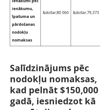
ienākumi pēc
ienākumu,
&dollar;80 060
&dollar;79,373
īpašuma un
pārdošanas
nodokļu
nomaksas
Salīdzinājums pēc
nodokļu nomaksas,
kad pelnāt $150,000
gadā, iesniedzot kā