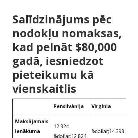
Salīdzinājums pēc
nodokļu nomaksas,
kad pelnāt $80,000
gadā, iesniedzot
pieteikumu kā
vienskaitlis
Pensilvānija
Virginia
Maksājamais
12 824
ienākuma
&dollar;14 398
&dollar;12 824