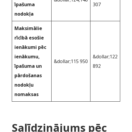
īpašuma
307
nodokļa
Maksimālie
rīcībā esošie
ienākumi pēc
ienākumu,
&dollar;122
&dollar;115 950
īpašuma un
892
pārdošanas
nodokļu
nomaksas
Salīdzinājums pēc