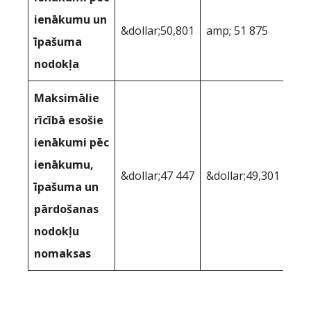
ienākumu un
&dollar;50,801
amp; 51 875
īpašuma
nodokļa
Maksimālie
rīcībā esošie
ienākumi pēc
ienākumu,
&dollar;47 447
&dollar;49,301
īpašuma un
pārdošanas
nodokļu
nomaksas