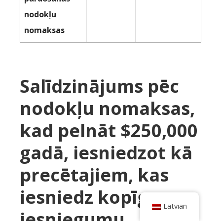
nodokļu
nomaksas
Salīdzinājums pēc
nodokļu nomaksas,
kad pelnāt $250,000
gadā, iesniedzot kā
precētajiem, kas
iesniedz kopīgu
Latvian
iesniegumu