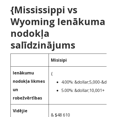
{Mississippi vs
Wyoming Ienākuma
nodokļa
salīdzinājums
Misisipi
Ienākumu
{
nodokļa likmes
4.00%: &dollar;5,000-&dollar
un
5.00%: &dollar;10,001+
robežvērtības
Vidējie
& $48 610