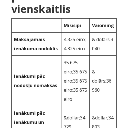
vienskaitlis
Misisipi
Vaioming
Maksājamais
4 325 eiro;
& dolārs;3
ienākuma nodoklis
4 325 eiro
040
35 675
eiro;35 675
&
Ienākumi pēc
eiro;35 675
dolārs;36
nodokļu nomaksas
eiro;35 675
960
eiro
Ienākumi pēc
&dollar;34
&dollar;34
ienākumu un
729
803