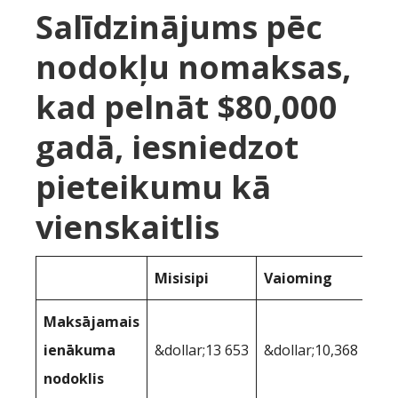
Salīdzinājums pēc
nodokļu nomaksas,
kad pelnāt $80,000
gadā, iesniedzot
pieteikumu kā
vienskaitlis
Misisipi
Vaioming
Maksājamais
ienākuma
&dollar;13 653
&dollar;10,368
nodoklis