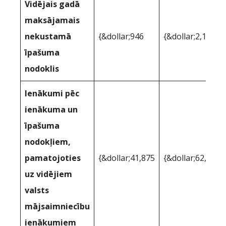
Vidējais gadā
maksājamais
nekustamā
{&dollar;946
{&dollar;2,157
īpašuma
nodoklis
Ienākumi pēc
ienākuma un
īpašuma
nodokļiem,
pamatojoties
{&dollar;41,875
{&dollar;62,085
uz vidējiem
valsts
mājsaimniecību
ienākumiem