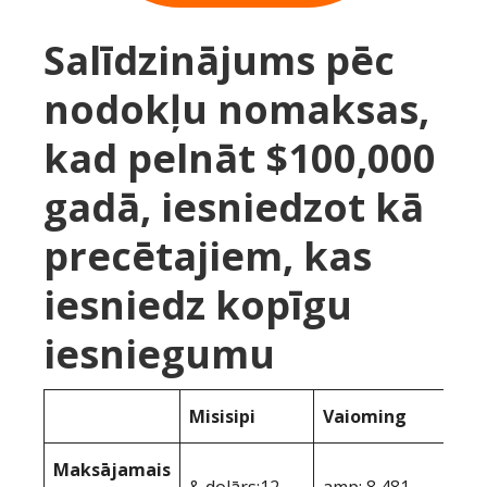
Salīdzinājums pēc
nodokļu nomaksas,
kad pelnāt $100,000
gadā, iesniedzot kā
precētajiem, kas
iesniedz kopīgu
iesniegumu
Misisipi
Vaioming
Maksājamais
& dolārs;12
amp; 8 481