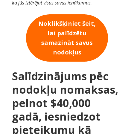
ka jūs iztērējat visus savus ienākumus.
Noklikšķiniet šeit,
lai palīdzētu
samazināt savus
nodokļus
Salīdzinājums pēc
nodokļu nomaksas,
pelnot $40,000
gadā, iesniedzot
pieteikumu kā