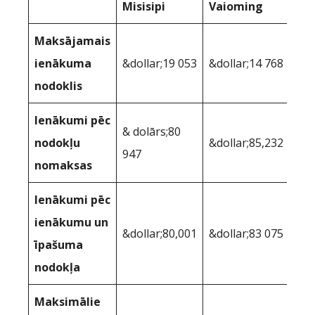
Misisipi
Vaioming
Maksājamais
ienākuma
&dollar;19 053
&dollar;14 768
nodoklis
Ienākumi pēc
& dolārs;80
nodokļu
&dollar;85,232
947
nomaksas
Ienākumi pēc
ienākumu un
&dollar;80,001
&dollar;83 075
īpašuma
nodokļa
Maksimālie