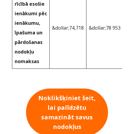
rīcībā esošie
ienākumi pēc
ienākumu,
&dollar;74,718
&dollar;78 953
īpašuma un
pārdošanas
nodokļu
nomaksas
Noklikšķiniet šeit,
lai palīdzētu
samazināt savus
nodokļus