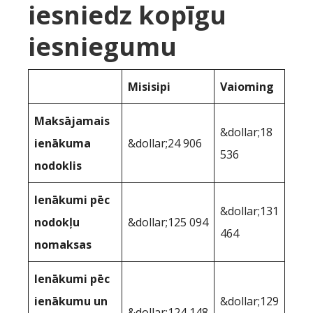
iesniedz kopīgu
iesniegumu
Misisipi
Vaioming
Maksājamais
&dollar;18
ienākuma
&dollar;24 906
536
nodoklis
Ienākumi pēc
&dollar;131
nodokļu
&dollar;125 094
464
nomaksas
Ienākumi pēc
ienākumu un
&dollar;129
&dollar;124,148