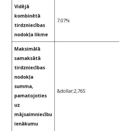
Vidējā
kombinētā
7.07%
tirdzniecības
nodokļa likme
Maksimālā
samaksātā
tirdzniecības
nodokļa
summa,
&dollar;2,765
pamatojoties
uz
mājsaimniecību
ienākumu