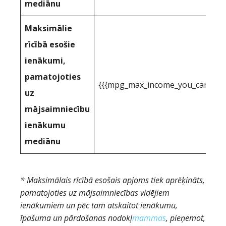
mediānu
Maksimālie
rīcībā esošie
ienākumi,
pamatojoties
{{{mpg_max_income_you_can_actua
uz
mājsaimniecību
ienākumu
mediānu
* Maksimālais rīcībā esošais apjoms tiek aprēķināts,
pamatojoties uz mājsaimniecības vidējiem
ienākumiem un pēc tam atskaitot ienākumu,
īpašuma un pārdošanas nodokļ
mammas
, pieņemot,