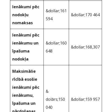
Ienākumi pēc
&dollar;161
nodokļu
&dollar;170 464
594
nomaksas
Ienākumi pēc
ienākumu un
&dollar;160
&dollar;168,307
īpašuma
648
nodokļa
Maksimālie
rīcībā esošie
ienākumi pēc
&
ienākumu,
dolārs;150
&dollar;159 957
īpašuma un
040
pārdošanas