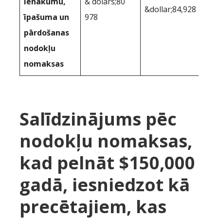
ienākumu,
& dolārs;80
&dollar;84,928
īpašuma un
978
pārdošanas
nodokļu
nomaksas
Salīdzinājums pēc
nodokļu nomaksas,
kad pelnāt $150,000
gadā, iesniedzot kā
precētajiem, kas