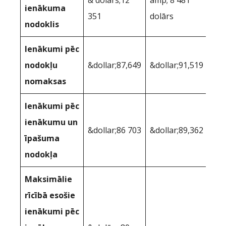
ienākuma
351
dolārs
nodoklis
Ienākumi pēc
nodokļu
&dollar;87,649
&dollar;91,519
nomaksas
Ienākumi pēc
ienākumu un
&dollar;86 703
&dollar;89,362
īpašuma
nodokļa
Maksimālie
rīcībā esošie
ienākumi pēc