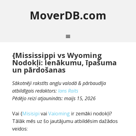
MoverDB.com
{Mississippi vs Wyoming
Nodokļi: Ienākumu, īpašuma
un pārdošanas
Sākotnēji rakstīts angļu valodā & pārbaudīja
atbildīgais redaktors:
Ians Raits
Pēdējo reizi atjaunināts:
maijs 15, 2026
Vai {
Misisipi
vai
Vaioming
ir zemāki nodokļi?
Tālāk mēs uz šo jautājumu atbildēsim dažādos
veidos: