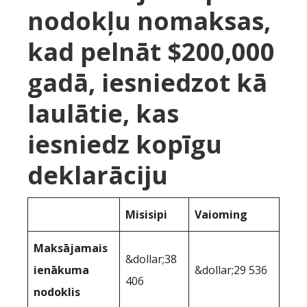
nodokļu nomaksas,
kad pelnāt $200,000
gadā, iesniedzot kā
laulātie, kas
iesniedz kopīgu
deklarāciju
Misisipi
Vaioming
Maksājamais
&dollar;38
ienākuma
&dollar;29 536
406
nodoklis