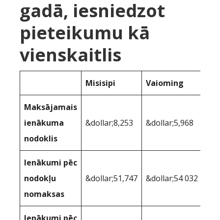
gadā, iesniedzot
pieteikumu kā
vienskaitlis
Misisipi
Vaioming
Maksājamais
ienākuma
&dollar;8,253
&dollar;5,968
nodoklis
Ienākumi pēc
nodokļu
&dollar;51,747
&dollar;54 032
nomaksas
Ienākumi pēc