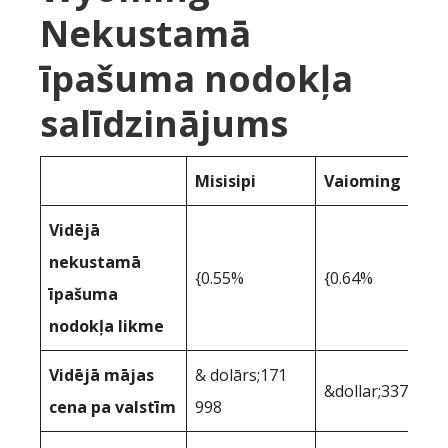
Nekustamā
īpašuma nodokļa
salīdzinājums
Misisipi
Vaioming
Vidējā
nekustamā
{0.55%
{0.64%
īpašuma
nodokļa likme
Vidējā mājas
& dolārs;171
&dollar;337,102
cena pa valstīm
998