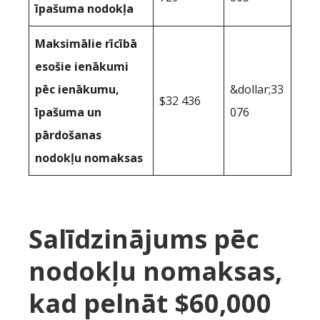
īpašuma nodokļa
Maksimālie rīcībā
esošie ienākumi
pēc ienākumu,
&dollar;33
$32 436
īpašuma un
076
pārdošanas
nodokļu nomaksas
Salīdzinājums pēc
nodokļu nomaksas,
kad pelnāt $60,000