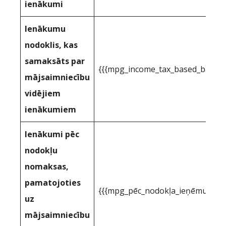
ienākumi
Ienākumu
nodoklis, kas
samaksāts par
{{{mpg_income_tax_based_based_
mājsaimniecību
vidējiem
ienākumiem
Ienākumi pēc
nodokļu
nomaksas,
pamatojoties
{{{mpg_pēc_nodokļa_ieņēmumi_pa
uz
mājsaimniecību