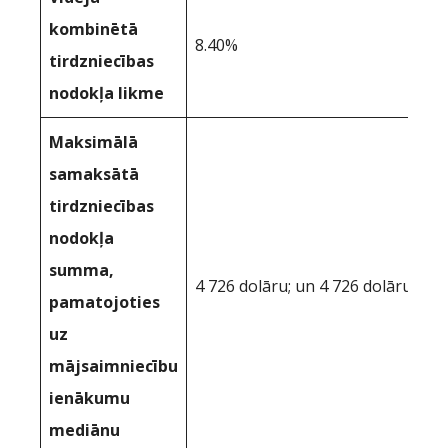
kombinētā
8.40%
tirdzniecības
nodokļa likme
Maksimālā
samaksātā
tirdzniecības
nodokļa
summa,
4 726 dolāru; un 4 726 dolāru
pamatojoties
uz
mājsaimniecību
ienākumu
mediānu