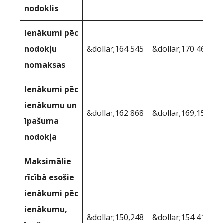
nodoklis
Ienākumi pēc
nodokļu
&dollar;164 545
&dollar;170 464
nomaksas
Ienākumi pēc
ienākumu un
&dollar;162 868
&dollar;169,159
īpašuma
nodokļa
Maksimālie
rīcībā esošie
ienākumi pēc
ienākumu,
&dollar;150,248
&dollar;154 412