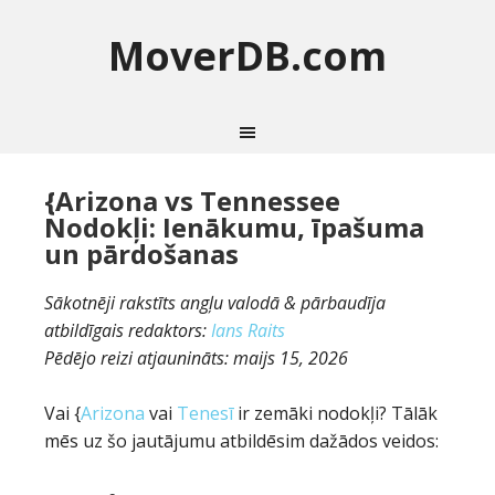
MoverDB.com
{Arizona vs Tennessee
Nodokļi: Ienākumu, īpašuma
un pārdošanas
Sākotnēji rakstīts angļu valodā & pārbaudīja
atbildīgais redaktors:
Ians Raits
Pēdējo reizi atjaunināts:
maijs 15, 2026
Vai {
Arizona
vai
Tenesī
ir zemāki nodokļi? Tālāk
mēs uz šo jautājumu atbildēsim dažādos veidos: