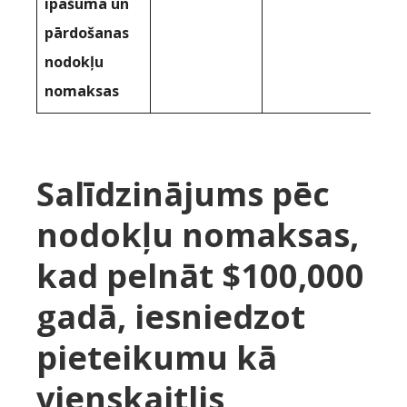
īpašuma un
pārdošanas
nodokļu
nomaksas
Salīdzinājums pēc
nodokļu nomaksas,
kad pelnāt $100,000
gadā, iesniedzot
pieteikumu kā
vienskaitlis