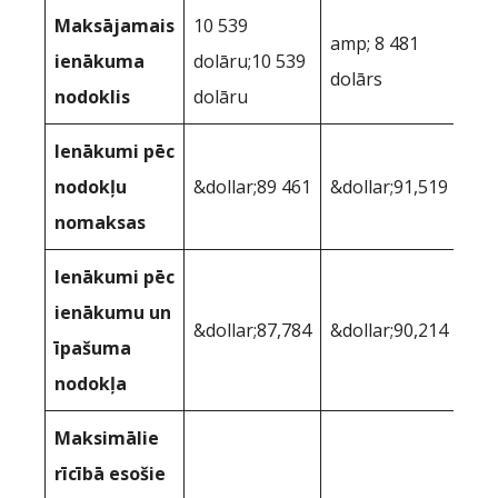
Maksājamais
10 539
amp; 8 481
ienākuma
dolāru;10 539
dolārs
nodoklis
dolāru
Ienākumi pēc
nodokļu
&dollar;89 461
&dollar;91,519
nomaksas
Ienākumi pēc
ienākumu un
&dollar;87,784
&dollar;90,214
īpašuma
nodokļa
Maksimālie
rīcībā esošie