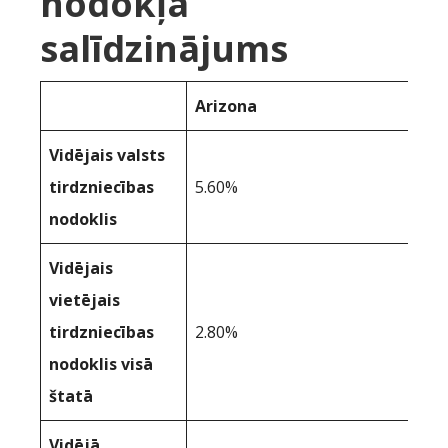
nodokļa
salīdzinājums
Arizona
Vidējais valsts
tirdzniecības
5.60%
nodoklis
Vidējais
vietējais
tirdzniecības
2.80%
nodoklis visā
štatā
Vidējā