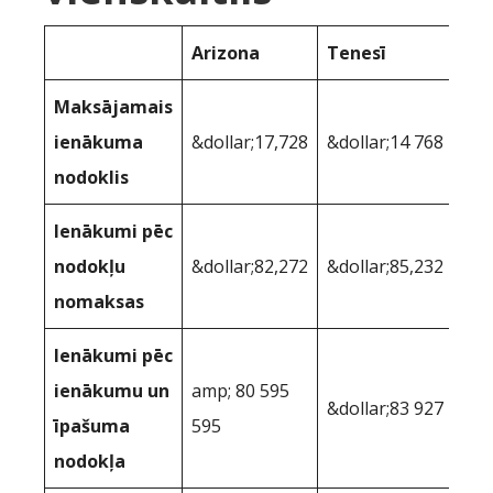
Arizona
Tenesī
Maksājamais
ienākuma
&dollar;17,728
&dollar;14 768
nodoklis
Ienākumi pēc
nodokļu
&dollar;82,272
&dollar;85,232
nomaksas
Ienākumi pēc
ienākumu un
amp; 80 595
&dollar;83 927
īpašuma
595
nodokļa