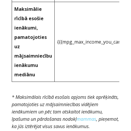
Maksimālie
rīcībā esošie
ienākumi,
pamatojoties
{{{mpg_max_income_you_can_actua
uz
mājsaimniecību
ienākumu
mediānu
* Maksimālais rīcībā esošais apjoms tiek aprēķināts,
pamatojoties uz mājsaimniecības vidējiem
ienākumiem un pēc tam atskaitot ienākumu,
īpašuma un pārdošanas nodokļ
mammas
, pieņemot,
ka jūs iztērējat visus savus ienākumus.