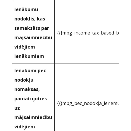
Ienākumu
nodoklis, kas
samaksāts par
{{{mpg_income_tax_based_based_
mājsaimniecību
vidējiem
ienākumiem
Ienākumi pēc
nodokļu
nomaksas,
pamatojoties
{{{mpg_pēc_nodokļa_ieņēmumi_pa
uz
mājsaimniecību
vidējiem