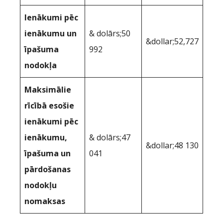
Ienākumi pēc
ienākumu un
& dolārs;50
&dollar;52,727
īpašuma
992
nodokļa
Maksimālie
rīcībā esošie
ienākumi pēc
ienākumu,
& dolārs;47
&dollar;48 130
īpašuma un
041
pārdošanas
nodokļu
nomaksas