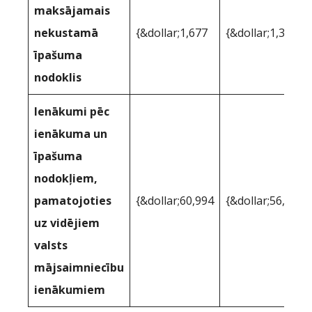
maksājamais
nekustamā
{&dollar;1,677
{&dollar;1,305
īpašuma
nodoklis
Ienākumi pēc
ienākuma un
īpašuma
nodokļiem,
pamatojoties
{&dollar;60,994
{&dollar;56,924
uz vidējiem
valsts
mājsaimniecību
ienākumiem