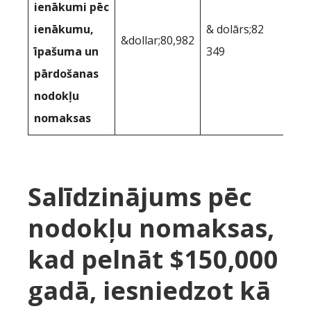
ienākumi pēc
ienākumu,
& dolārs;82
&dollar;80,982
īpašuma un
349
pārdošanas
nodokļu
nomaksas
Salīdzinājums pēc
nodokļu nomaksas,
kad pelnāt $150,000
gadā, iesniedzot kā