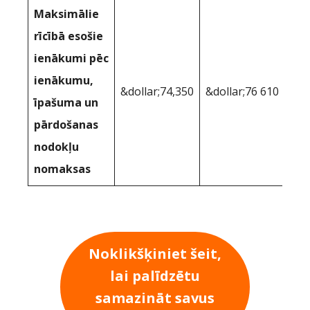
Maksimālie
rīcībā esošie
ienākumi pēc
ienākumu,
&dollar;74,350
&dollar;76 610
īpašuma un
pārdošanas
nodokļu
nomaksas
Noklikšķiniet šeit,
lai palīdzētu
samazināt savus