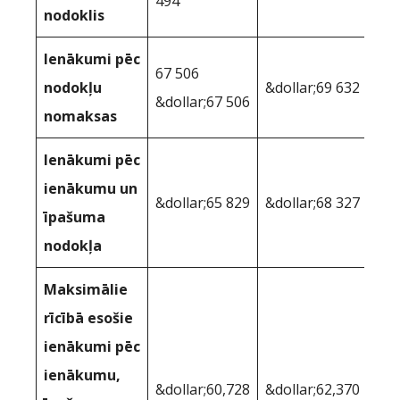
494
nodoklis
Ienākumi pēc
67 506
nodokļu
&dollar;69 632
&dollar;67 506
nomaksas
Ienākumi pēc
ienākumu un
&dollar;65 829
&dollar;68 327
īpašuma
nodokļa
Maksimālie
rīcībā esošie
ienākumi pēc
ienākumu,
&dollar;60,728
&dollar;62,370