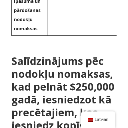
īpašuma un
pārdošanas
nodokļu
nomaksas
Salīdzinājums pēc
nodokļu nomaksas,
kad pelnāt $250,000
gadā, iesniedzot kā
precētajiem, kas
Latvian
iesniedz kopīgu