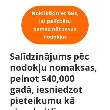
Noklikšķiniet šeit,
lai palīdzētu
samazināt savus
nodokļus
Salīdzinājums pēc
nodokļu nomaksas,
pelnot $40,000
gadā, iesniedzot
pieteikumu kā