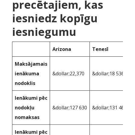
precētajiem, kas
iesniedz kopīgu
iesniegumu
Arizona
Tenesī
Maksājamais
ienākuma
&dollar;22,370
&dollar;18 536
nodoklis
Ienākumi pēc
nodokļu
&dollar;127 630
&dollar;131 464
nomaksas
Ienākumi pēc