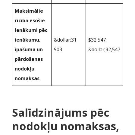
Maksimālie
rīcībā esošie
ienākumi pēc
ienākumu,
&dollar;31
$32,547;
īpašuma un
903
&dollar;32,547
pārdošanas
nodokļu
nomaksas
Salīdzinājums pēc
nodokļu nomaksas,