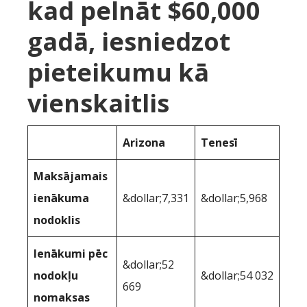
kad pelnāt $60,000
gadā, iesniedzot
pieteikumu kā
vienskaitlis
Arizona
Tenesī
Maksājamais
ienākuma
&dollar;7,331
&dollar;5,968
nodoklis
Ienākumi pēc
&dollar;52
nodokļu
&dollar;54 032
669
nomaksas