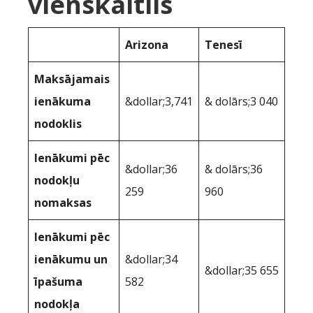
vienskaitlis
Arizona
Tenesī
Maksājamais
ienākuma
&dollar;3,741
& dolārs;3 040
nodoklis
Ienākumi pēc
&dollar;36
& dolārs;36
nodokļu
259
960
nomaksas
Ienākumi pēc
ienākumu un
&dollar;34
&dollar;35 655
īpašuma
582
nodokļa