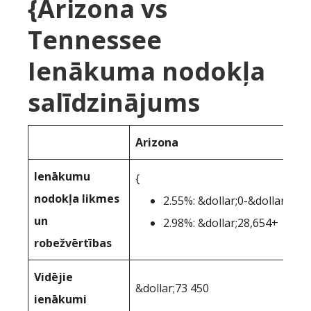
{Arizona vs
Tennessee
Ienākuma nodokļa
salīdzinājums
Arizona
Ienākumu
{
nodokļa likmes
2.55%: &dollar;0-&dollar;28,
un
2.98%: &dollar;28,654+
robežvērtības
Vidējie
&dollar;73 450
ienākumi