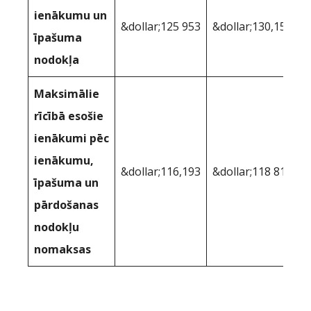
ienākumu un
&dollar;125 953
&dollar;130,159
īpašuma
nodokļa
Maksimālie
rīcībā esošie
ienākumi pēc
ienākumu,
&dollar;116,193
&dollar;118 812
īpašuma un
pārdošanas
nodokļu
nomaksas