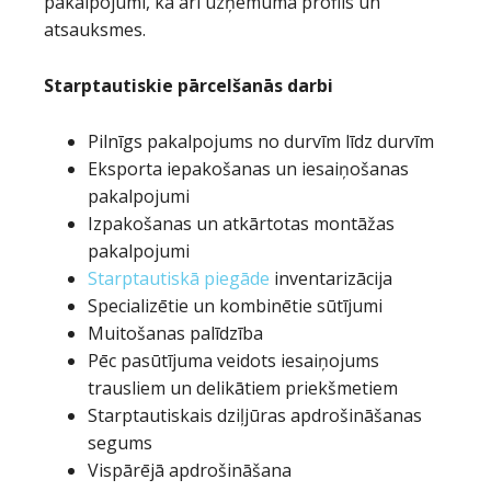
pakalpojumi, kā arī uzņēmuma profils un
atsauksmes.
Starptautiskie pārcelšanās darbi
Pilnīgs pakalpojums no durvīm līdz durvīm
Eksporta iepakošanas un iesaiņošanas
pakalpojumi
Izpakošanas un atkārtotas montāžas
pakalpojumi
Starptautiskā piegāde
inventarizācija
Specializētie un kombinētie sūtījumi
Muitošanas palīdzība
Pēc pasūtījuma veidots iesaiņojums
trausliem un delikātiem priekšmetiem
Starptautiskais dziļjūras apdrošināšanas
segums
Vispārējā apdrošināšana