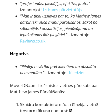
"profesionāls, pieklājīgs, efektīvs, jautrs"
-
izmantojot
Uzticams pārvietotājs
"Man ir tikai uzslavas par to, kā Mathew James
darbinieki veica manu pārcelšanos, sākot no
sākotnējās konsultācijas, piedāvājuma un
iepakošanas līdz piegādei."
- izmantojot
Reviews.co.uk
Negatīvs
"Pilnīga nevērība pret klientiem un absolūta
neuzmanība."
- izmantojot
Kliedziet
MoverDB.com
Tiešsaistes vietnes pārskats par
Matthew James Pārvākšanās
:
Skaidra kontaktinformācija tīmekļa vietnē
(tostarp tālruņa numurs):
Jā