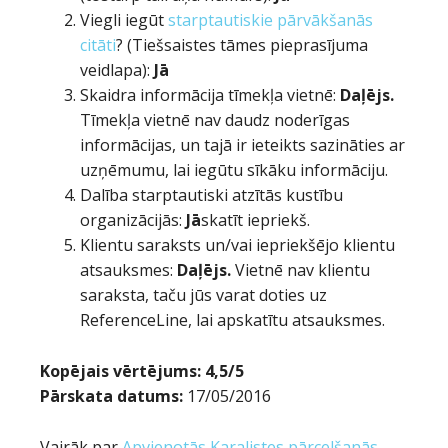
Viegli iegūt
starptautiskie pārvākšanās
citāti
? (Tiešsaistes tāmes pieprasījuma
veidlapa):
Jā
Skaidra informācija tīmekļa vietnē:
Daļējs.
Tīmekļa vietnē nav daudz noderīgas
informācijas, un tajā ir ieteikts sazināties ar
uzņēmumu, lai iegūtu sīkāku informāciju.
Dalība starptautiski atzītās kustību
organizācijās:
Jā
skatīt iepriekš.
Klientu saraksts un/vai iepriekšējo klientu
atsauksmes:
Daļējs.
Vietnē nav klientu
saraksta, taču jūs varat doties uz
ReferenceLine, lai apskatītu atsauksmes.
Kopējais vērtējums: 4,5/5
Pārskata datums:
17/05/2016
Vairāk par
Apvienotās Karalistes pārcelšanās