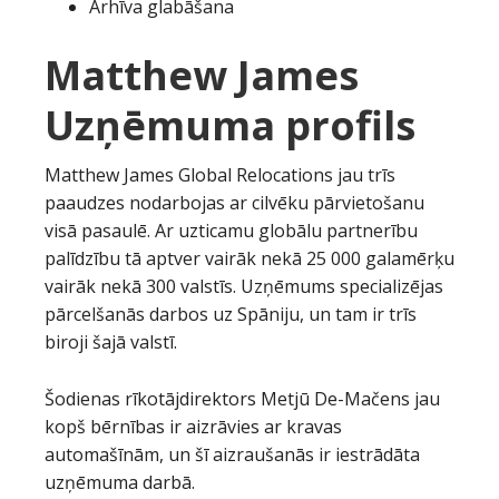
Arhīva glabāšana
Matthew James
Uzņēmuma profils
Matthew James Global Relocations jau trīs
paaudzes nodarbojas ar cilvēku pārvietošanu
visā pasaulē. Ar uzticamu globālu partnerību
palīdzību tā aptver vairāk nekā 25 000 galamērķu
vairāk nekā 300 valstīs. Uzņēmums specializējas
pārcelšanās darbos uz Spāniju, un tam ir trīs
biroji šajā valstī.
Šodienas rīkotājdirektors Metjū De-Mačens jau
kopš bērnības ir aizrāvies ar kravas
automašīnām, un šī aizraušanās ir iestrādāta
uzņēmuma darbā.