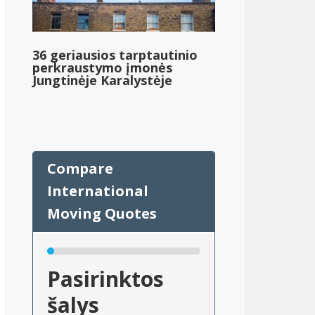
36 geriausios tarptautinio
perkraustymo įmonės
Jungtinėje Karalystėje
Pasirinktos
šalys