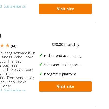
od
Susisiekite su
Visit site
o
$20.00 monthly
 ★ ★
(61)
ounting software built
End-to-end accounting
business. Zoho Books
our finances,
Sales and Tax Reports
s business
, and helps you work
ly across
Integrated platform
ts. From vendor bills
ses, Zoho Books
ll easy.
Visit site
od
Susisiekite su