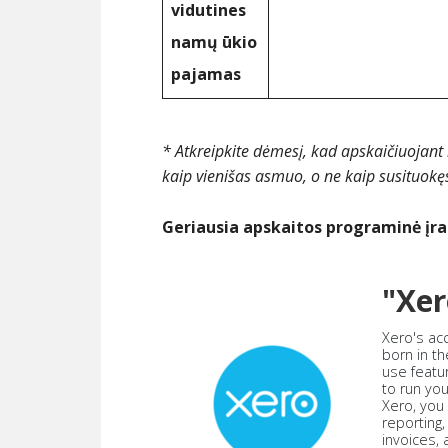
vidutines
namų ūkio
pajamas
* Atkreipkite dėmesį, kad apskaičiuojant
kaip vienišas asmuo, o ne kaip susituokę
Geriausia apskaitos programinė įr
"Xer
Xero's ac
born in th
use featu
to run yo
Xero, you
reporting
invoices,