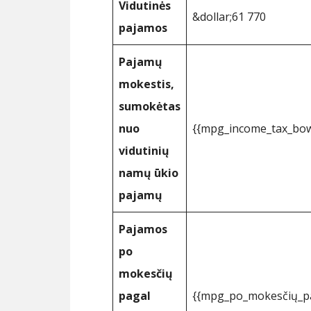
Vidutinės
&dollar;61 770
pajamos
Pajamų
mokestis,
sumokėtas
nuo
{{mpg_income_tax_bow
vidutinių
namų ūkio
pajamų
Pajamos
po
mokesčių
pagal
{{mpg_po_mokesčių_pa