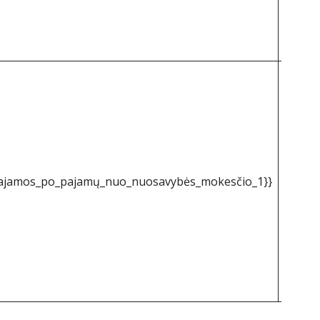
pajamos_po_pajamų_nuo_nuosavybės_mokesčio_1}}
&dolla