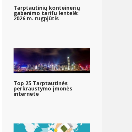
Tarptautinių konteinerių
gabenimo tarifų lentelė:
2026 m. rugpjūtis
Vajomingas
Top 25 Tarptautinės
perkraustymo įmonės
internete
{{mpg_state_personal_income_taxrate_range_2}}