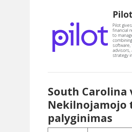
Pilo
Pilot give
financial
to manag
combining
software,
advisors,
strategy i
South Carolina
Nekilnojamojo 
palyginimas