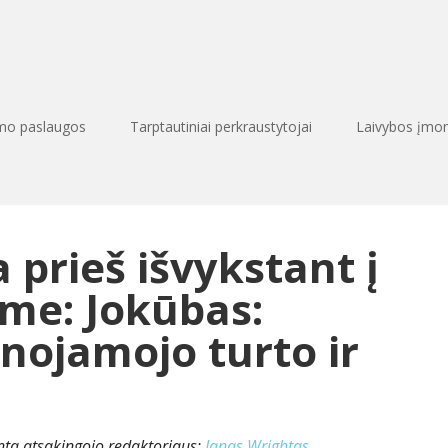
imo paslaugos
Tarptautiniai perkraustytojai
Laivybos įmo
 prieš išvykstant į
me: Jokūbas:
nojamojo turto ir
inta atsakingojo redaktoriaus:
Ianas Wrightas