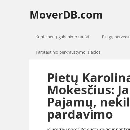
MoverDB.com
Konteinerių gabenimo tarifai
Pinigų perved
Tarptautinio perkraustymo išlaidos
Pietų Karolina
Mokesčius: Ja
Pajamų, nekil
pardavimo
Iš pradžių parašyta anglų kalba ir patikr