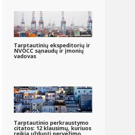
Tarptautinių ekspeditorių ir
NVOCC sąnaudų ir įmonių
vadovas
Tarptautinio perkraustymo
citatos: 12 klausimų, kuriuos
reikia užduoti pervežimo