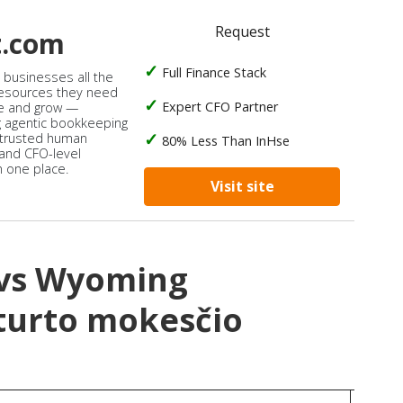
Request
t.com
Full Finance Stack
s businesses all the
 resources they need
Expert CFO Partner
e and grow —
 agentic bookkeeping
 trusted human
80% Less Than InHse
 and CFO-level
n one place.
Visit site
 vs Wyoming
turto mokesčio