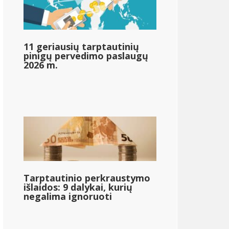
&dollar;73 090
11 geriausių tarptautinių
pinigų pervedimo paslaugų
2026 m.
{{mpg_income_tax_bowed_based_on_state_median_incom
Tarptautinio perkraustymo
išlaidos: 9 dalykai, kurių
negalima ignoruoti
}
{{mpg_po_mokesčių_pajamos_pagal_valstybės_vidutines