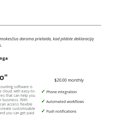
 mokesčius daroma prielaida, kad pildote deklaraciją
s.
anga
:
o"
$20.00 monthly
counting software is
e cloud, with easy-to-
Phone integration
res that can help you
ur business. With
Automated workflows
 can access flexible
, create customizable
Push notifications
 and you can get paid