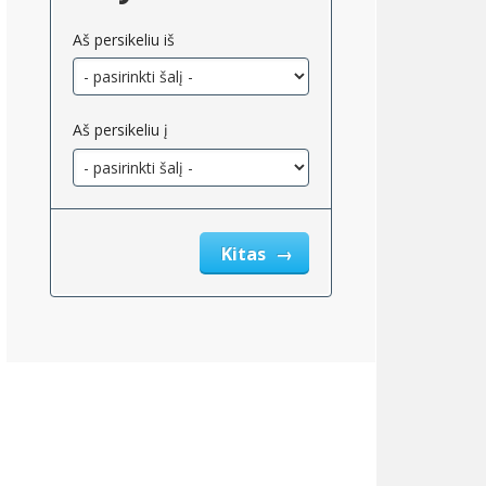
ingas
Aš persikeliu iš
Aš persikeliu į
Kitas
r;337,102