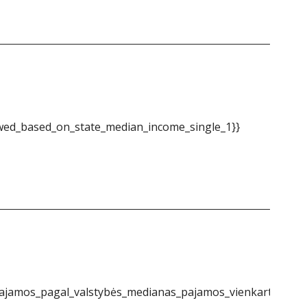
ed_based_on_state_median_income_single_1}}
jamos_pagal_valstybės_medianas_pajamos_vienkartinės_1}