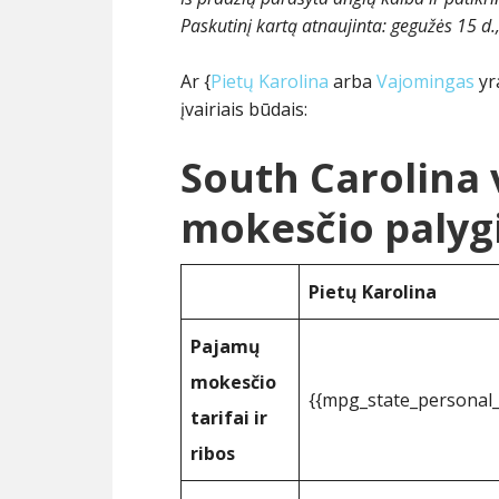
Paskutinį kartą atnaujinta:
gegužės 15 d.
Ar {
Pietų Karolina
arba
Vajomingas
yr
įvairiais būdais:
South Carolina
mokesčio palyg
Pietų Karolina
Pajamų
mokesčio
{{mpg_state_personal
tarifai ir
ribos