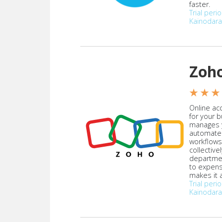
faster.
Trial peri
Kainodara
Zoh
★ ★ ★
Online acc
for your 
manages y
automate
workflows
collective
departmen
to expen
makes it a
Trial peri
Kainodara