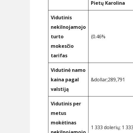
Pietų Karolina
Vidutinis
nekilnojamojo
turto
{0.46%
mokesčio
tarifas
Vidutinė namo
kaina pagal
&dollar;289,791
valstiją
Vidutinis per
metus
mokėtinas
1 333 dolerių; 1 33
nekilnojamojo