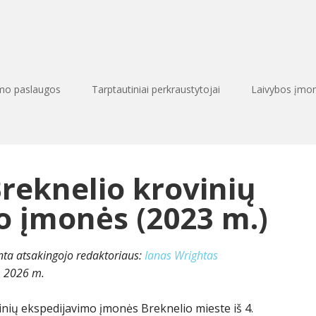
imo paslaugos
Tarptautiniai perkraustytojai
Laivybos įmo
Breknelio krovinių
o įmonės (2023 m.)
inta atsakingojo redaktoriaus:
Ianas Wrightas
, 2026 m.
nių ekspedijavimo įmonės Breknelio mieste iš 4.