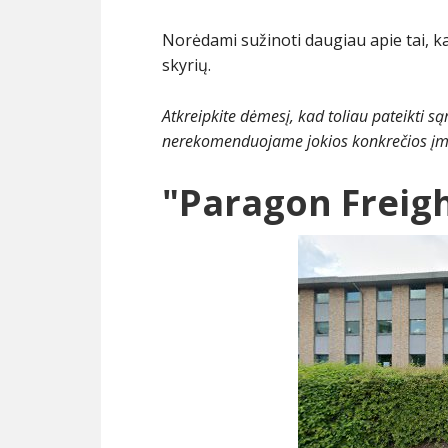
Norėdami sužinoti daugiau apie tai, k
skyrių.
Atkreipkite dėmesį, kad toliau pateikti są
nerekomenduojame jokios konkrečios įm
"Paragon Freig