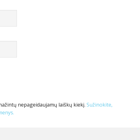
mažintų nepageidaujamų laiškų kiekį.
Sužinokite,
menys.