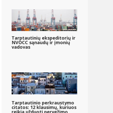
Tarptautinių ekspeditorių ir
NVOCC sąnaudų ir įmonių
vadovas
Tarptautinio perkraustymo
citatos: 12 klausimų, kuriuos
reikia užduoti pervežimo