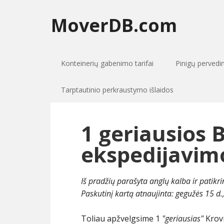
MoverDB.com
Konteinerių gabenimo tarifai
Pinigų perved
Tarptautinio perkraustymo išlaidos
1 geriausios 
ekspedijavim
Iš pradžių parašyta anglų kalba ir patikr
Paskutinį kartą atnaujinta:
gegužės 15 d.
Toliau apžvelgsime 1
"geriausias"
Krovi