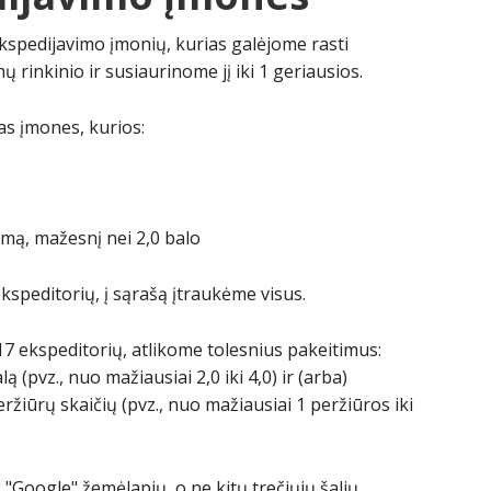
kspedijavimo įmonių, kurias galėjome rasti
inkinio ir susiaurinome jį iki 1 geriausios.
as įmones, kurios:
imą, mažesnį nei 2,0 balo
kspeditorių, į sąrašą įtraukėme visus.
17 ekspeditorių, atlikome tolesnius pakeitimus:
(pvz., nuo mažiausiai 2,0 iki 4,0) ir (arba)
žiūrų skaičių (pvz., nuo mažiausiai 1 peržiūros iki
"Google" žemėlapių, o ne kitų trečiųjų šalių