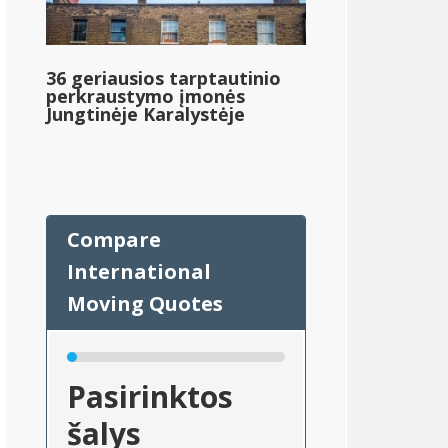
36 geriausios tarptautinio
perkraustymo įmonės
Jungtinėje Karalystėje
Pasirinktos
šalys