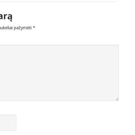
arą
laukeliai pažymėti
*