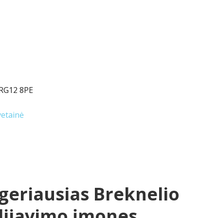
 RG12 8PE
etainė
geriausias Breknelio
dijavimo įmones