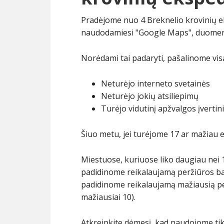
Pradėjome nuo 4 Breknelio krovinių e
naudodamiesi "Google Maps", duomenų r
Norėdami tai padaryti, pašalinome vis
Neturėjo interneto svetainės
Neturėjo jokių atsiliepimų
Turėjo vidutinį apžvalgos įvertin
Šiuo metu, jei turėjome 17 ar mažiau e
Miestuose, kuriuose liko daugiau nei 
padidinome reikalaujamą peržiūros balą 
padidinome reikalaujamą mažiausią per
mažiausiai 10).
Atkreipkite dėmesį, kad naudojome tik 