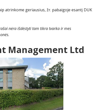
aip atrinkome geriausius, žr. pabaigoje esantį DUK
rašai nėra išdėstyti tam tikra tvarka ir mes
onės.
ht Management Ltd