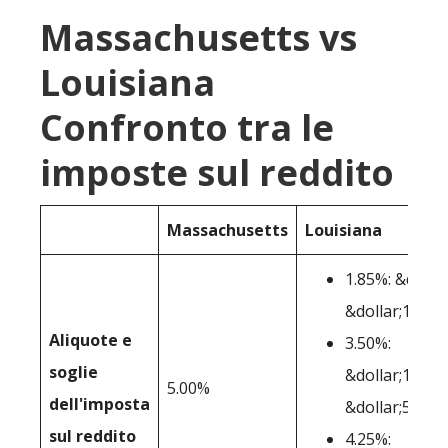
Massachusetts vs
Louisiana
Confronto tra le
imposte sul reddito
Massachusetts
Louisiana
1.85%: &dollar
&dollar;12,50
Aliquote e
3.50%:
soglie
&dollar;12,50
5.00%
dell'imposta
&dollar;50,00
sul reddito
4.25%: