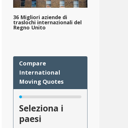
36 Migliori aziende di
traslochi internazionali del
Regno Unito
di_proprietà_per_stato_2}}
Seleziona i
paesi