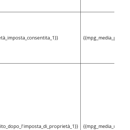
tà_imposta_consentita_1}}
{{mpg_media_propert
to_dopo_l'imposta_di_proprietà_1}}
{{mpg_media_reddito_