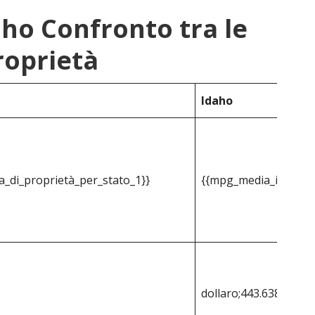
aho Confronto tra le
roprietà
Idaho
_di_proprietà_per_stato_1}}
{{mpg_media_imposta_
dollaro;443.638