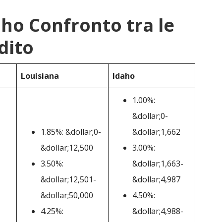
aho Confronto tra le
dito
Louisiana
Idaho
1.00%:
&dollar;0-
1.85%: &dollar;0-
&dollar;1,662
&dollar;12,500
3.00%:
3.50%:
&dollar;1,663-
&dollar;12,501-
&dollar;4,987
&dollar;50,000
4.50%:
4.25%:
&dollar;4,988-