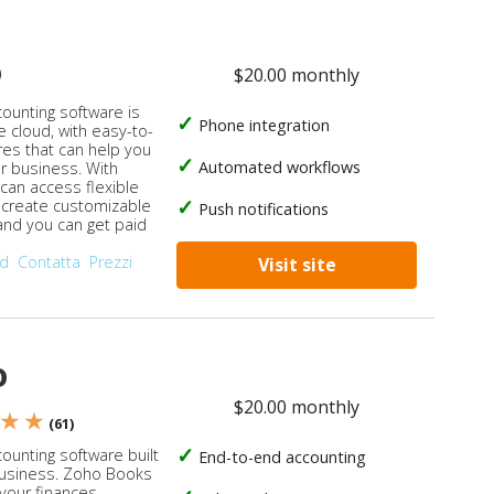
o
$20.00 monthly
counting software is
Phone integration
e cloud, with easy-to-
res that can help you
Automated workflows
ur business. With
 can access flexible
, create customizable
Push notifications
 and you can get paid
od
Contatta
Prezzi
Visit site
o
$20.00 monthly
 ★ ★
(61)
ounting software built
End-to-end accounting
business. Zoho Books
our finances,