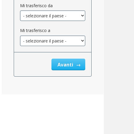
Mi trasferisco da
Mi trasferisco a
y_tax_owed_2}}
Avanti
dopo_l'imposta_di_proprietà_2}}