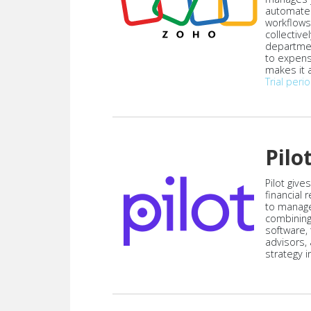
automate
workflows
collective
departmen
to expen
makes it a
Trial peri
Pilo
Pilot give
financial
to manag
combining
software,
advisors,
strategy i