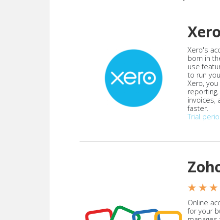
Xer
Xero's ac
born in th
use featu
to run yo
Xero, you
reporting
invoices,
faster.
Trial peri
Zoh
★ ★ ★
Online acc
for your 
manages y