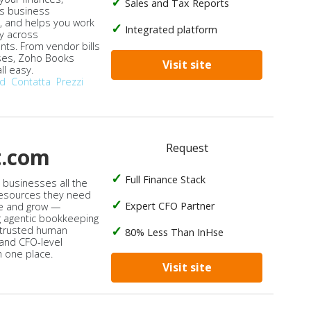
Sales and Tax Reports
s business
, and helps you work
Integrated platform
ly across
ts. From vendor bills
ses, Zoho Books
Visit site
ll easy.
od
Contatta
Prezzi
Request
t.com
Full Finance Stack
s businesses all the
 resources they need
Expert CFO Partner
e and grow —
 agentic bookkeeping
 trusted human
80% Less Than InHse
 and CFO-level
n one place.
Visit site