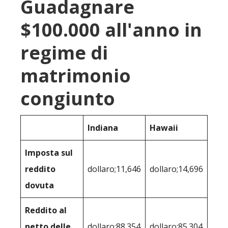
Guadagnare
$100.000 all'anno in
regime di
matrimonio
congiunto
Indiana
Hawaii
Imposta sul
reddito
dollaro;11,646
dollaro;14,696
dovuta
Reddito al
netto delle
dollaro;88.354
dollaro;85.304