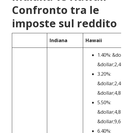
Confronto tra le
imposte sul reddito
Indiana
Hawaii
1.40%: &dollar;0
&dollar;2,400
3.20%:
&dollar;2,401-
&dollar;4,800
5.50%:
&dollar;4,801-
&dollar;9,600
6.40%: