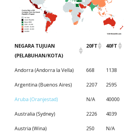
NEGARA TUJUAN
20FT
40FT
(PELABUHAN/KOTA)
NEGARA TUJUAN
20FT
40FT
Andorra (Andorra la Vella)
668
1138
(PELABUHAN/KOTA)
Argentina (Buenos Aires)
2207
2595
Aruba (Oranjestad)
N/A
40000
Australia (Sydney)
2226
4039
Austria (Wina)
250
N/A