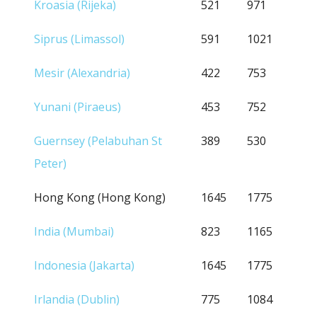
Kroasia (Rijeka)
521
971
Siprus (Limassol)
591
1021
Mesir (Alexandria)
422
753
Yunani (Piraeus)
453
752
Guernsey (Pelabuhan St
389
530
Peter)
Hong Kong (Hong Kong)
1645
1775
India (Mumbai)
823
1165
Indonesia (Jakarta)
1645
1775
Irlandia (Dublin)
775
1084