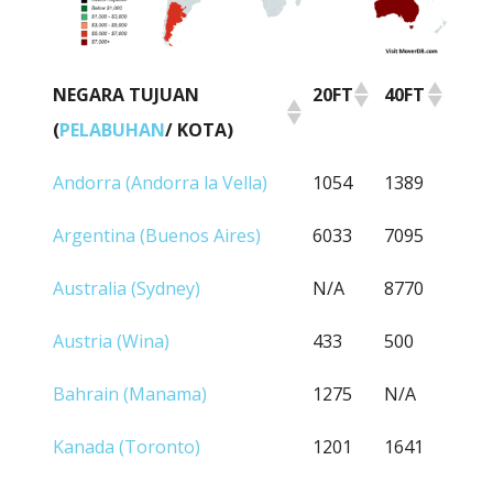
NEGARA TUJUAN
20FT
40FT
(
PELABUHAN
/ KOTA)
NEGARA TUJUAN
20FT
40FT
Andorra (Andorra la Vella)
1054
1389
(
PELABUHAN
/ KOTA)
Argentina (Buenos Aires)
6033
7095
Australia (Sydney)
N/A
8770
Austria (Wina)
433
500
Bahrain (Manama)
1275
N/A
Kanada (Toronto)
1201
1641