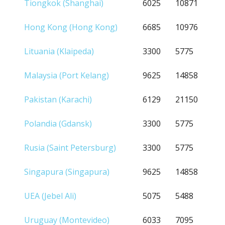
Tiongkok (Shanghai)
6025
10871
Hong Kong (Hong Kong)
6685
10976
Lituania (Klaipeda)
3300
5775
Malaysia (Port Kelang)
9625
14858
Pakistan (Karachi)
6129
21150
Polandia (Gdansk)
3300
5775
Rusia (Saint Petersburg)
3300
5775
Singapura (Singapura)
9625
14858
UEA (Jebel Ali)
5075
5488
Uruguay (Montevideo)
6033
7095