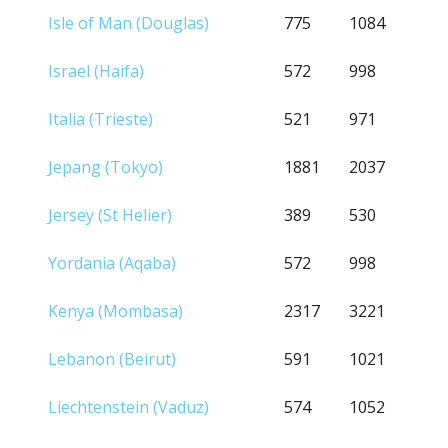
Isle of Man (Douglas)
775
1084
Israel (Haifa)
572
998
Italia (Trieste)
521
971
Jepang (Tokyo)
1881
2037
Jersey (St Helier)
389
530
Yordania (Aqaba)
572
998
Kenya (Mombasa)
2317
3221
Lebanon (Beirut)
591
1021
Liechtenstein (Vaduz)
574
1052