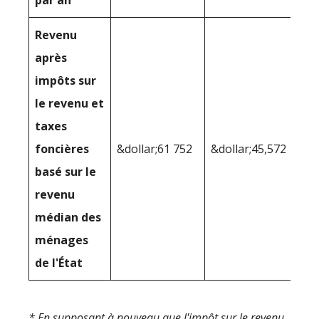
par an
Revenu
après
impôts sur
le revenu et
taxes
foncières
&dollar;61 752
&dollar;45,572
basé sur le
revenu
médian des
ménages
de l'État
* En supposant à nouveau que l'impôt sur le revenu