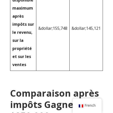
maximum
après
impôts sur
&dollar;155,748
&dollar;145,121
le revenu,
sur la
propriété
et sur les
ventes
Comparaison après
impôts Gagner
French