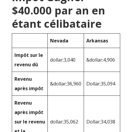
$40.000 par an en
étant célibataire
Nevada
Arkansas
Impôt sur le
dollar;3,040
&dollar;4,906
revenu dû
Revenu
&dollar;36,960
Dollar;35,094
après impôt
Revenu
après impôt
sur le revenu
dollar;35,062
Dollar;34,038
et la