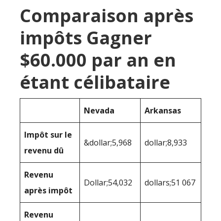
Comparaison après
impôts Gagner
$60.000 par an en
étant célibataire
Nevada
Arkansas
Impôt sur le
&dollar;5,968
dollar;8,933
revenu dû
Revenu
Dollar;54,032
dollars;51 067
après impôt
Revenu