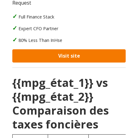
Request
Full Finance Stack
Expert CFO Partner
80% Less Than InHse
Visit site
{{mpg_état_1}} vs
{{mpg_état_2}}
Comparaison des
taxes foncières