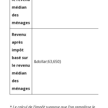
médian
des
ménages
Revenu
après
impôt
basé sur
&dollar;63,650}
le revenu
médian
des
ménages
* Le calcul de l'impôt suppose que l'on remplisse le