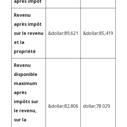
après impôt
Revenu
après impôt
sur le revenu
&dollar;89,621
&dollar;85,419
et la
propriété
Revenu
disponible
maximum
après
impôts sur
&dollar;82,806
dollar;78 029
le revenu,
sur la