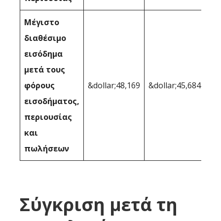
Μέγιστο
διαθέσιμο
εισόδημα
μετά τους
φόρους
&dollar;48,169
&dollar;45,684
εισοδήματος,
περιουσίας
και
πωλήσεων
Σύγκριση μετά τη