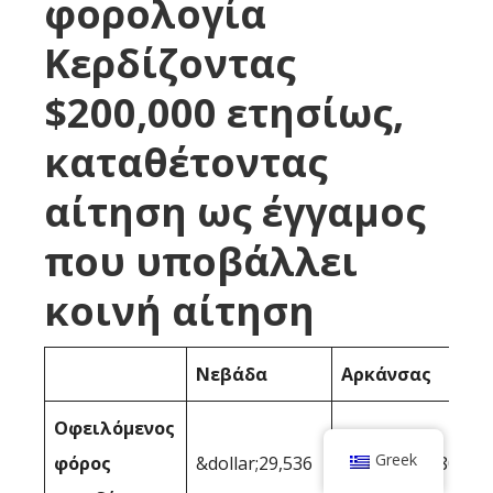
φορολογία
Κερδίζοντας
$200,000 ετησίως,
καταθέτοντας
αίτηση ως έγγαμος
που υποβάλλει
κοινή αίτηση
Νεβάδα
Αρκάνσας
Οφειλόμενος
Greek
φόρος
&dollar;29,536
&dollar;40,080