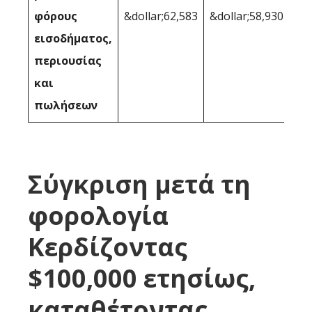
φόρους
&dollar;62,583
&dollar;58,930
εισοδήματος,
περιουσίας
και
πωλήσεων
Σύγκριση μετά τη
φορολογία
Κερδίζοντας
$100,000 ετησίως,
καταθέτοντας