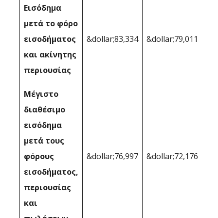
Εισόδημα
μετά το φόρο
εισοδήματος
&dollar;83,334
&dollar;79,011
και ακίνητης
περιουσίας
Μέγιστο
διαθέσιμο
εισόδημα
μετά τους
φόρους
&dollar;76,997
&dollar;72,176
εισοδήματος,
περιουσίας
και