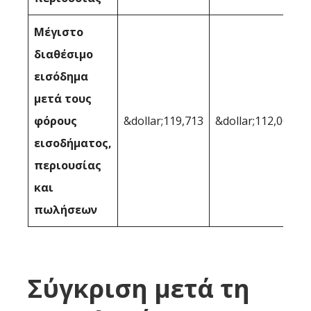
Μέγιστο
διαθέσιμο
εισόδημα
μετά τους
φόρους
&dollar;119,713
&dollar;112,007
εισοδήματος,
περιουσίας
και
πωλήσεων
Σύγκριση μετά τη