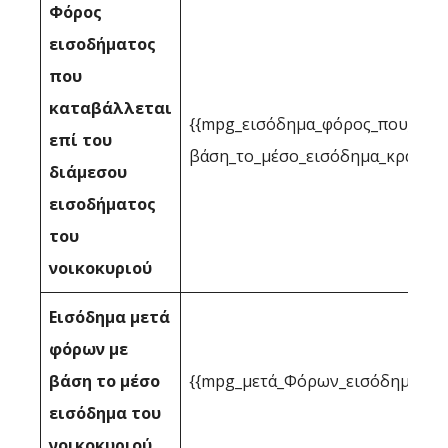
Φόρος
εισοδήματος
που
καταβάλλεται
{{mpg_εισόδημα_φόρος_που_επιτ
επί του
βάση_το_μέσο_εισόδημα_κράτους
διάμεσου
εισοδήματος
του
νοικοκυριού
Εισόδημα μετά
φόρων με
βάση το μέσο
{{mpg_μετά_Φόρων_εισόδημα_με_
εισόδημα του
νοικοκυριού