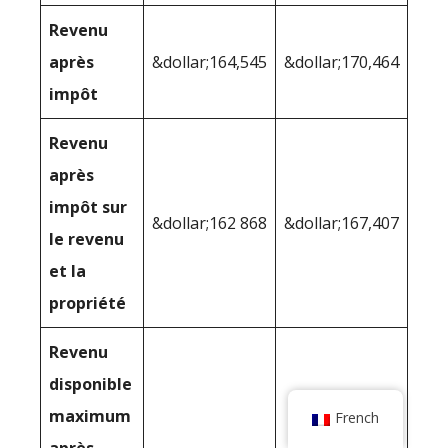
Revenu
après
&dollar;164,545
&dollar;170,464
impôt
Revenu
après
impôt sur
&dollar;162 868
&dollar;167,407
le revenu
et la
propriété
Revenu
disponible
maximum
French
après