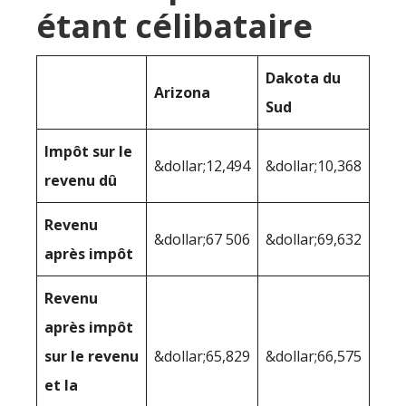
étant célibataire
Dakota du
Arizona
Sud
Impôt sur le
&dollar;12,494
&dollar;10,368
revenu dû
Revenu
&dollar;67 506
&dollar;69,632
après impôt
Revenu
après impôt
sur le revenu
&dollar;65,829
&dollar;66,575
et la