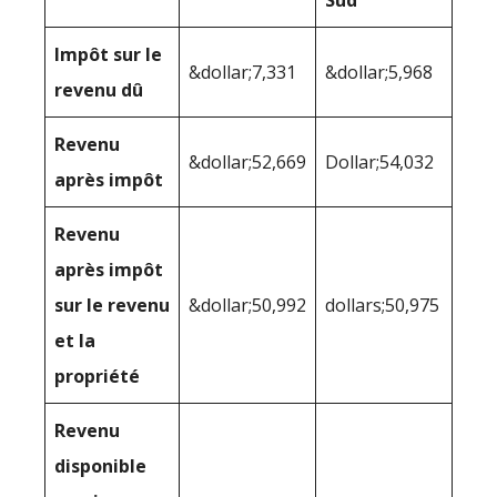
Sud
Impôt sur le
&dollar;7,331
&dollar;5,968
revenu dû
Revenu
&dollar;52,669
Dollar;54,032
après impôt
Revenu
après impôt
sur le revenu
&dollar;50,992
dollars;50,975
et la
propriété
Revenu
disponible