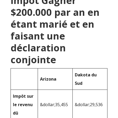
impôt Gagner
$200.000 par an en
étant marié et en
faisant une
déclaration
conjointe
Dakota du
Arizona
Sud
Impôt sur
le revenu
&dollar;35,455
&dollar;29,536
dû