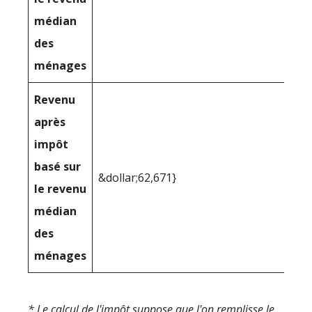
médian
des
ménages
Revenu
après
impôt
basé sur
&dollar;62,671}
le revenu
médian
des
ménages
* Le calcul de l'impôt suppose que l'on remplisse le