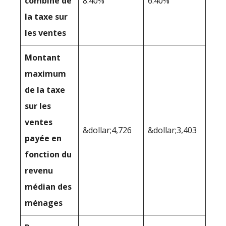
combiné de
8.40%
6.40%
la taxe sur
les ventes
Montant
maximum
de la taxe
sur les
ventes
&dollar;4,726
&dollar;3,403
payée en
fonction du
revenu
médian des
ménages