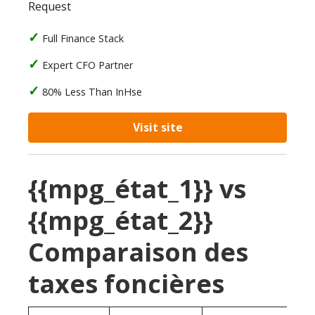
Request
Full Finance Stack
Expert CFO Partner
80% Less Than InHse
Visit site
{{mpg_état_1}} vs
{{mpg_état_2}}
Comparaison des
taxes foncières