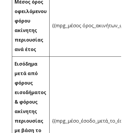
Μέσος όρος
οφειλόμενου
φόρου
{{mpg_μέσος όρος_ακινήτων_φορολ
ακίνητης
περιουσίας
ανά έτος
Εισόδημα
μετά από
φόρους
εισοδήματος
& φόρους
ακίνητης
περιουσίας
{{mpg_μέσο_έσοδο_μετά_το_έσοδο_
με βάση το