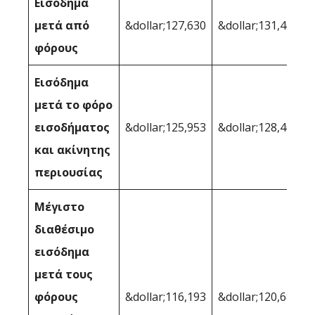
Εισόδημα
μετά από
&dollar;127,630
&dollar;131,464
φόρους
Εισόδημα
μετά το φόρο
εισοδήματος
&dollar;125,953
&dollar;128,407
και ακίνητης
περιουσίας
Μέγιστο
διαθέσιμο
εισόδημα
μετά τους
φόρους
&dollar;116,193
&dollar;120,683