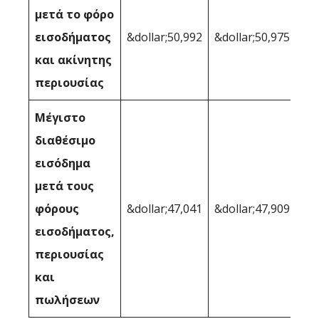
μετά το φόρο
εισοδήματος
&dollar;50,992
&dollar;50,975
και ακίνητης
περιουσίας
Μέγιστο
διαθέσιμο
εισόδημα
μετά τους
φόρους
&dollar;47,041
&dollar;47,909
εισοδήματος,
περιουσίας
και
πωλήσεων