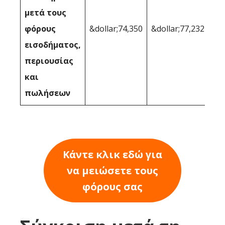
μετά τους
φόρους
&dollar;74,350
&dollar;77,232
εισοδήματος,
περιουσίας
και
πωλήσεων
Κάντε κλικ εδώ για
να μειώσετε τους
φόρους σας