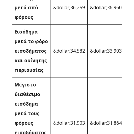
μετά από
&dollar;36,259
&dollar;36,960
φόρους
Εισόδημα
μετά το φόρο
εισοδήματος
&dollar;34,582
&dollar;33,903
και ακίνητης
περιουσίας
Μέγιστο
διαθέσιμο
εισόδημα
μετά τους
φόρους
&dollar;31,903
&dollar;31,864
εισοδήματος,