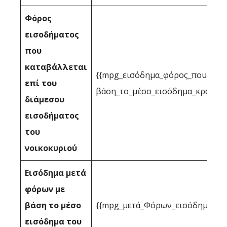
Φόρος
εισοδήματος
που
καταβάλλεται
{{mpg_εισόδημα_φόρος_που_επιτ
επί του
βάση_το_μέσο_εισόδημα_κράτους
διάμεσου
εισοδήματος
του
νοικοκυριού
Εισόδημα μετά
φόρων με
βάση το μέσο
{{mpg_μετά_Φόρων_εισόδημα_με_
εισόδημα του