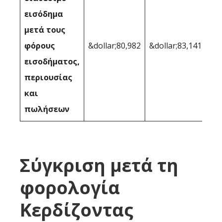
εισόδημα
μετά τους
φόρους
&dollar;80,982
&dollar;83,141
εισοδήματος,
περιουσίας
και
πωλήσεων
Σύγκριση μετά τη
φορολογία
Κερδίζοντας