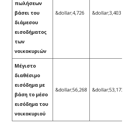
πωλήσεων
βάσει του
&dollar;4,726
&dollar;3,403
διάμεσου
εισοδήματος
των
νοικοκυριών
Μέγιστο
διαθέσιμο
εισόδημα με
&dollar;56,268
&dollar;53,173
βάση το μέσο
εισόδημα του
νοικοκυριού