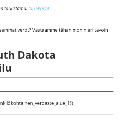
kön tarkistama:
Ian Wright
semmat verot? Vastaamme tähän monin eri tavoin
outh Dakota
ilu
nkilökohtainen_veroaste_alue_1}}