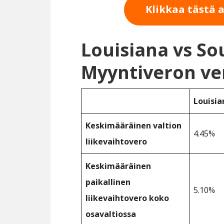
Klikkaa tästä 
Louisiana vs S
Myyntiveron ve
Louisia
Keskimääräinen valtion
4.45%
liikevaihtovero
Keskimääräinen
paikallinen
5.10%
liikevaihtovero koko
osavaltiossa