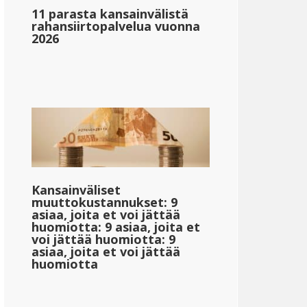
11 parasta kansainvälistä
rahansiirtopalvelua vuonna
2026
_1}}
{{mpg_tulon_verotuksen_sallittu_valtion_keskitulon_p
}
{{mpg_veronjälkeinen_tulo_valtion_keskitulon_perust
Kansainväliset
muuttokustannukset: 9
asiaa, joita et voi jättää
huomiotta: 9 asiaa, joita et
voi jättää huomiotta: 9
asiaa, joita et voi jättää
huomiotta