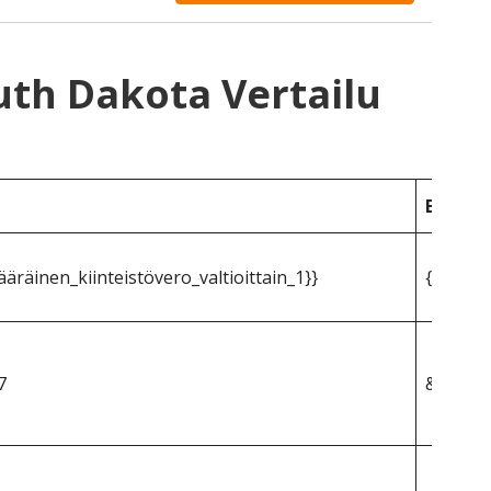
uth Dakota Vertailu
Etelä-
räinen_kiinteistövero_valtioittain_1}}
{{mpg_k
7
&dollar