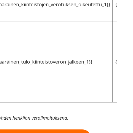
äräinen_kiinteistöjen_verotuksen_oikeutettu_1}}
{{mpg_k
äräinen_tulo_kiinteistöveron_jälkeen_1}}
{{mpg_k
n yhden henkilön veroilmoituksena.