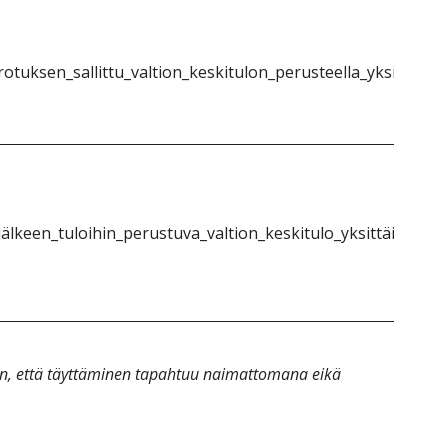
otuksen_sallittu_valtion_keskitulon_perusteella_yksittäinen
älkeen_tuloihin_perustuva_valtion_keskitulo_yksittäinen_1}
an, että täyttäminen tapahtuu naimattomana eikä