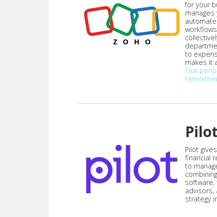
for your 
manages y
automate
workflows
collective
departmen
to expen
makes it a
Trial peri
Hinnoittel
Pilo
Pilot give
financial
to manag
combining
software,
advisors,
strategy i