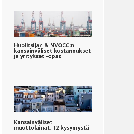
Huolitsijan & NVOCC:n
kansainväliset kustannukset
ja yritykset -opas
Kansainväliset
muuttolainat: 12 kysymystä