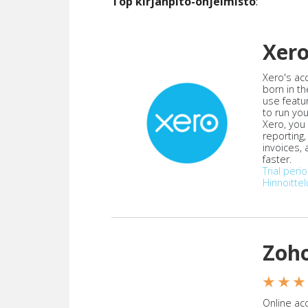
Top kirjanpito-ohjelmisto
:
Xer
Xero's ac
born in th
use featu
to run yo
Xero, you
reporting
invoices,
faster.
Trial peri
Hinnoittel
Zoh
★ ★ ★
Online acc