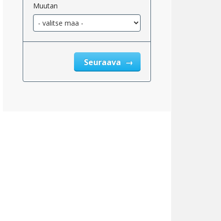
Muutan
eskimääräinen_kiinteistöjen_verotukseen_oikeutettu_2}}
Seuraava
eskimääräinen_tulo_kiinteistöveron_jälkeen_2}}