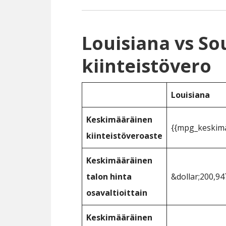
Louisiana vs So
kiinteistövero
Louisiana
Keskimääräinen
{{mpg_keskimää
kiinteistöveroaste
Keskimääräinen
talon hinta
&dollar;200,94
osavaltioittain
Keskimääräinen