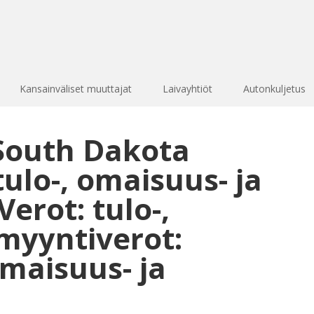
Kansainväliset muuttajat
Laivayhtiöt
Autonkuljetus
 South Dakota
tulo-, omaisuus- ja
erot: tulo-,
myyntiverot:
omaisuus- ja