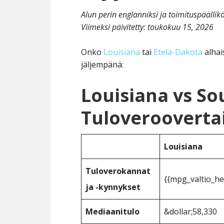
Alun perin englanniksi ja toimituspäälli
Viimeksi päivitetty:
toukokuu 15, 2026
Onko
Louisiana
tai
Etelä-Dakota
alhai
jäljempänä:
Louisiana vs S
Tuloverooverta
Louisiana
Tuloverokannat
{{mpg_valtio_he
ja -kynnykset
Mediaanitulo
&dollar;58,330