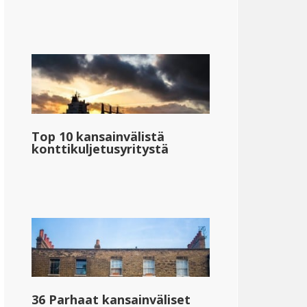
Top 10 kansainvälistä
konttikuljetusyritystä
36 Parhaat kansainväliset