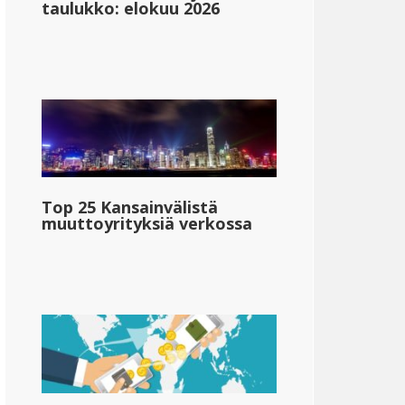
taulukko: elokuu 2026
Top 25 Kansainvälistä
muuttoyrityksiä verkossa
Etelä-Dakota
{{mpg_valtio_henkilökohtainen_veroaste_alue_2}}
&dollar;67,180