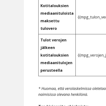
Kotitalouksien
mediaanituloista
{{mpg_tulon_ver
maksettu
tulovero
Tulot verojen
jälkeen
kotitalouksien
{{mpg_verojen_j
mediaanitulojen
perusteella
* Huomaa, että verolaskelmissa oleteta
naimisissa olevana henkilönä.