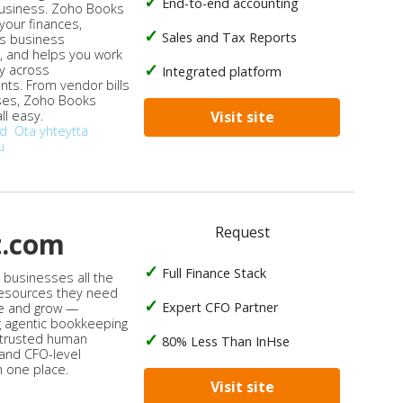
End-to-end accounting
business. Zoho Books
our finances,
Sales and Tax Reports
s business
, and helps you work
ly across
Integrated platform
ts. From vendor bills
ses, Zoho Books
ll easy.
Visit site
od
Ota yhteyttä
u
Request
t.com
Full Finance Stack
s businesses all the
 resources they need
Expert CFO Partner
e and grow —
 agentic bookkeeping
 trusted human
80% Less Than InHse
 and CFO-level
n one place.
Visit site