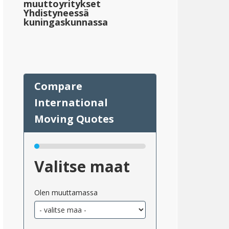
muuttoyritykset
Yhdistyneessä
kuningaskunnassa
Dakota
eskimääräinen_kiinteistövero_valtioittain_2}}
Valitse maat
;296,811
Olen muuttamassa