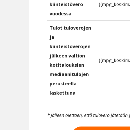
kiinteistövero
{{mpg_keskimä
vuodessa
Tulot tuloverojen
ja
kiinteistöverojen
jälkeen valtion
{{mpg_keskimä
kotitalouksien
mediaanitulojen
perusteella
laskettuna
* Jälleen olettaen, että tulovero jätetää