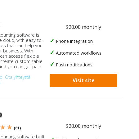
o
$20.00 monthly
counting software is
e cloud, with easy-to-
Phone integration
res that can help you
ur business. With
Automated workflows
 can access flexible
, create customizable
Push notifications
 and you can get paid
od
Ota yhteyttä
Visit site
u
o
$20.00 monthly
 ★ ★
(61)
ounting software built