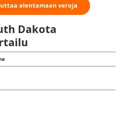
auttaa alentamaan veroja
outh Dakota
rtailu
na