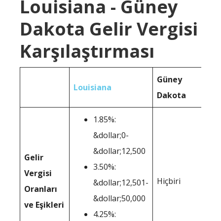
Louisiana - Güney
Dakota Gelir Vergisi
Karşılaştırması
Güney
Louisiana
Dakota
1.85%:
&dollar;0-
&dollar;12,500
Gelir
3.50%:
Vergisi
Hiçbiri
&dollar;12,501-
Oranları
&dollar;50,000
ve Eşikleri
4.25%: