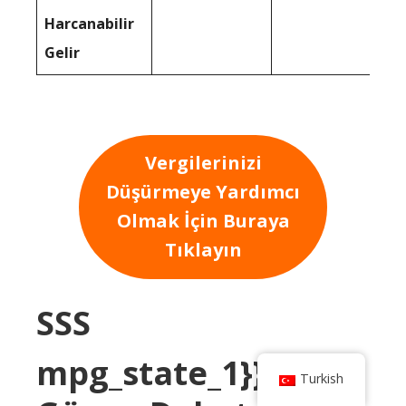
Harcanabilir
Gelir
Vergilerinizi
Düşürmeye Yardımcı
Olmak İçin Buraya
Tıklayın
SSS
mpg_state_1}} veya
Turkish