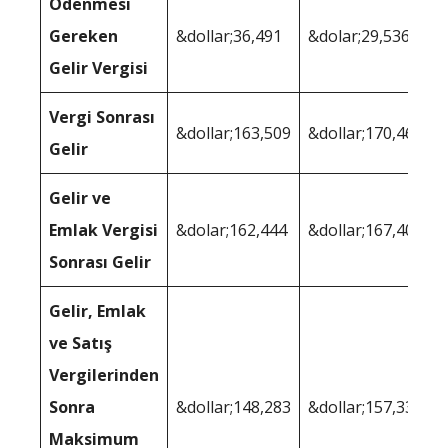
Ödenmesi
Gereken
&dollar;36,491
&dolar;29,536
Gelir Vergisi
Vergi Sonrası
&dollar;163,509
&dollar;170,464
Gelir
Gelir ve
Emlak Vergisi
&dolar;162,444
&dollar;167,407
Sonrası Gelir
Gelir, Emlak
ve Satış
Vergilerinden
Sonra
&dollar;148,283
&dollar;157,337
Maksimum