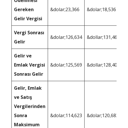
Ödenmesi
Gereken
&dolar;23,366
&dolar;18,536
Gelir Vergisi
Vergi Sonrası
&dolar;126,634
&dollar;131,464
Gelir
Gelir ve
Emlak Vergisi
&dolar;125,569
&dollar;128,407
Sonrası Gelir
Gelir, Emlak
ve Satış
Vergilerinden
Sonra
&dolar;114,623
&dolar;120,683
Maksimum