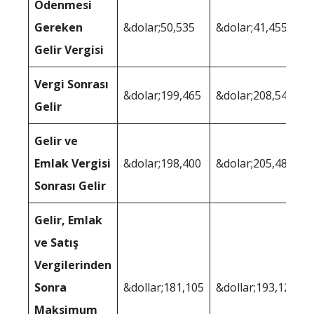
Ödenmesi
Gereken
&dolar;50,535
&dolar;41,455
Gelir Vergisi
Vergi Sonrası
&dolar;199,465
&dolar;208,545
Gelir
Gelir ve
Emlak Vergisi
&dolar;198,400
&dolar;205,488
Sonrası Gelir
Gelir, Emlak
ve Satış
Vergilerinden
Sonra
&dollar;181,105
&dollar;193,128
Maksimum