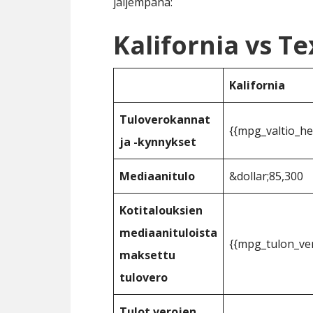
jäljempänä:
Kalifornia vs Te
Kalifornia
Tuloverokannat
{{mpg_valtio_he
ja -kynnykset
Mediaanitulo
&dollar;85,300
Kotitalouksien
mediaanituloista
{{mpg_tulon_ver
maksettu
tulovero
Tulot verojen