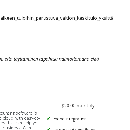
älkeen_tuloihin_perustuva_valtion_keskitulo_yksittäinen_1}
an, että täyttäminen tapahtuu naimattomana eikä
o
$20.00 monthly
counting software is
e cloud, with easy-to-
Phone integration
res that can help you
ur business. With
Automated workflows