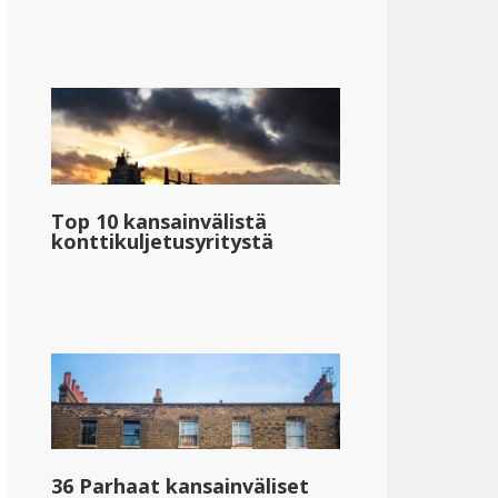
Top 10 kansainvälistä
konttikuljetusyritystä
36 Parhaat kansainväliset