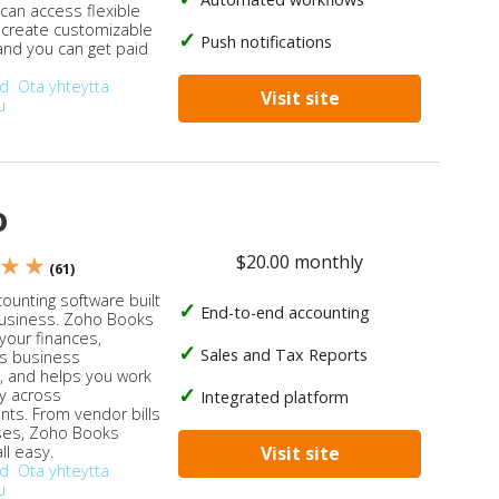
 can access flexible
, create customizable
Push notifications
 and you can get paid
od
Ota yhteyttä
Visit site
u
o
$20.00 monthly
 ★ ★
(61)
ounting software built
End-to-end accounting
business. Zoho Books
our finances,
Sales and Tax Reports
s business
, and helps you work
ly across
Integrated platform
ts. From vendor bills
ses, Zoho Books
ll easy.
Visit site
od
Ota yhteyttä
u