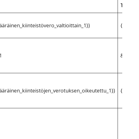
Texas
räinen_kiinteistövero_valtioittain_1}}
{{mpg_k
1
&dollar
äräinen_kiinteistöjen_verotuksen_oikeutettu_1}}
{{mpg_k