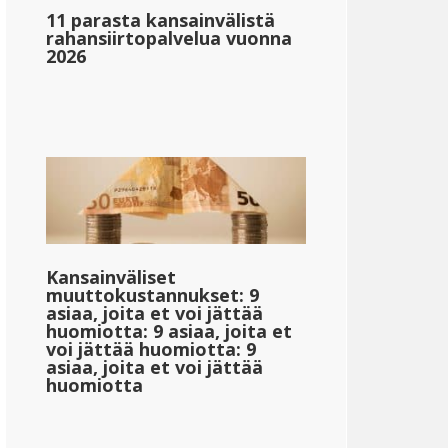
11 parasta kansainvälistä
rahansiirtopalvelua vuonna
2026
}
{{mpg_veronjälkeinen_tulo_valtion_keskitulon_perust
Kansainväliset
muuttokustannukset: 9
asiaa, joita et voi jättää
huomiotta: 9 asiaa, joita et
voi jättää huomiotta: 9
asiaa, joita et voi jättää
huomiotta