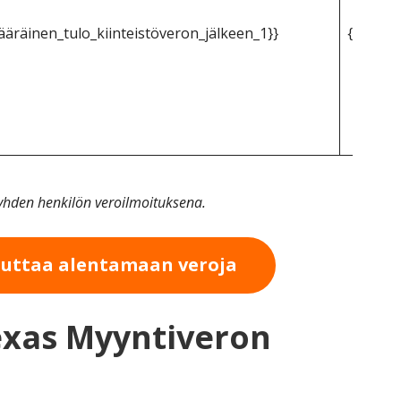
äräinen_tulo_kiinteistöveron_jälkeen_1}}
{{mpg_k
n yhden henkilön veroilmoituksena.
auttaa alentamaan veroja
Texas Myyntiveron