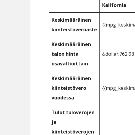
Kalifornia
Keskimääräinen
{{mpg_keskimää
kiinteistöveroaste
Keskimääräinen
talon hinta
&dollar;762,98
osavaltioittain
Keskimääräinen
kiinteistövero
{{mpg_keskimä
vuodessa
Tulot tuloverojen
ja
kiinteistöverojen