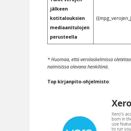
jälkeen
kotitalouksien
{{mpg_verojen_j
mediaanitulojen
perusteella
* Huomaa, että verolaskelmissa oleteta
naimisissa olevana henkilönä.
Top kirjanpito-ohjelmisto
:
Xer
Xero's ac
born in th
use featu
to run yo