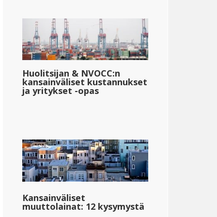
Huolitsijan & NVOCC:n
kansainväliset kustannukset
ja yritykset -opas
Kansainväliset
muuttolainat: 12 kysymystä