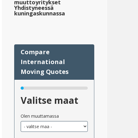
muuttoyritykset
Yhdistyneessä
kuningaskunnassa
eskimääräinen_kiinteistövero_valtioittain_2}}
;305,497
eskimääräinen_kiinteistöjen_verotukseen_oikeutettu_2}}
Valitse maat
Olen muuttamassa