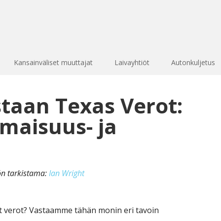
Kansainväliset muuttajat
Laivayhtiöt
Autonkuljetus
staan Texas Verot:
omaisuus- ja
kön tarkistama:
Ian Wright
 verot? Vastaamme tähän monin eri tavoin