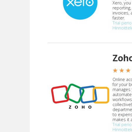
Xero, you
reporting
invoices,
faster.
Trial peri
Hinnoittel
Zoh
★ ★ ★
Online acc
for your 
manages y
automate
workflows
collective
departmen
to expen
makes it a
Trial peri
Hinnoittel