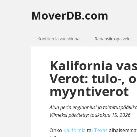
MoverDB.com
Konttien laivaushinnat
Rahansiirtopalvelut
Kalifornia va
Verot: tulo-, 
myyntiverot
Alun perin englanniksi ja toimituspäälli
Viimeksi päivitetty:
toukokuu 15, 2026
Onko
Kalifornia
tai
Texas
alhaisemmat