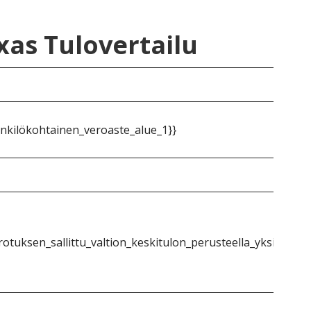
xas Tulovertailu
nkilökohtainen_veroaste_alue_1}}
otuksen_sallittu_valtion_keskitulon_perusteella_yksittäinen