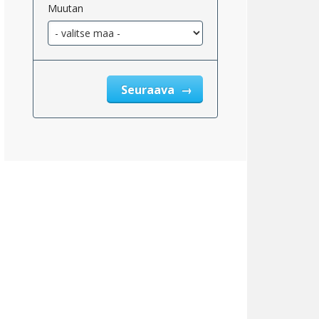
Muutan
eskimääräinen_tulo_kiinteistöveron_jälkeen_2}}
Seuraava