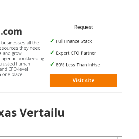
Request
t.com
Full Finance Stack
s businesses all the
 resources they need
Expert CFO Partner
e and grow —
 agentic bookkeeping
 trusted human
80% Less Than InHse
 and CFO-level
n one place.
Visit site
xas Vertailu