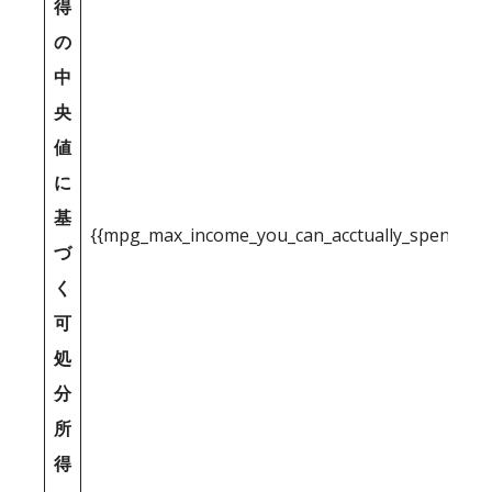
得
の
中
央
値
に
基
{{mpg_max_income_you_can_acctually_spend_inc
づ
く
可
処
分
所
得