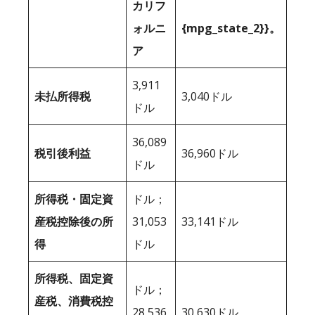
カリフ
ォルニ
{mpg_state_2}}。
ア
3,911
未払所得税
3,040ドル
ドル
36,089
税引後利益
36,960ドル
ドル
所得税・固定資
ドル；
産税控除後の所
31,053
33,141ドル
得
ドル
所得税、固定資
ドル；
産税、消費税控
28,536
30,630ドル