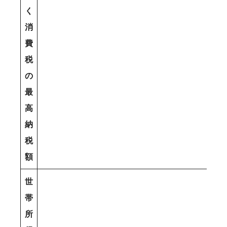
く
消
費
税
の
最
高
納
税
額
世
帯
所