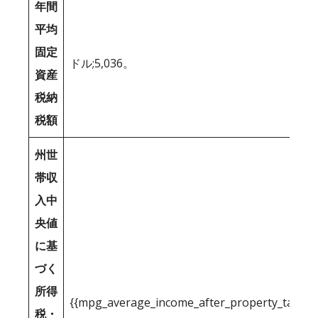
年間
平均
固定
ドル;5,036。
資産
税納
税額
州世
帯収
入中
央値
に基
づく
所得
{{mpg_average_income_after_property_tax_1
税・