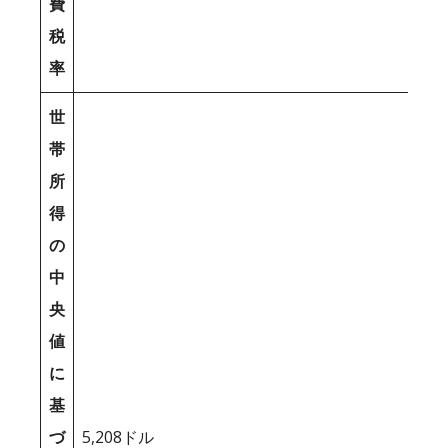
費
税
率
世
帯
所
得
の
中
央
値
に
基
づ
5,208ドル