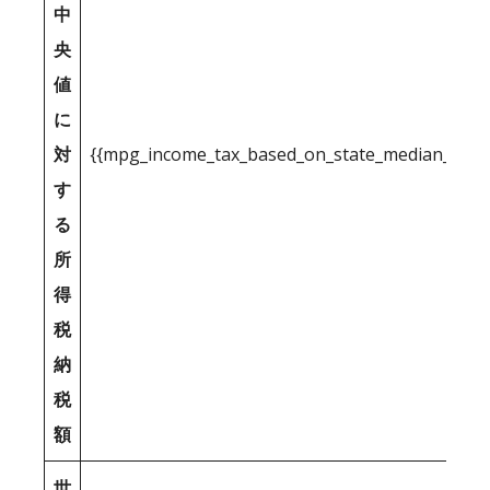
中
央
値
に
対
{{mpg_income_tax_based_on_state_median_inco
す
る
所
得
税
納
税
額
世