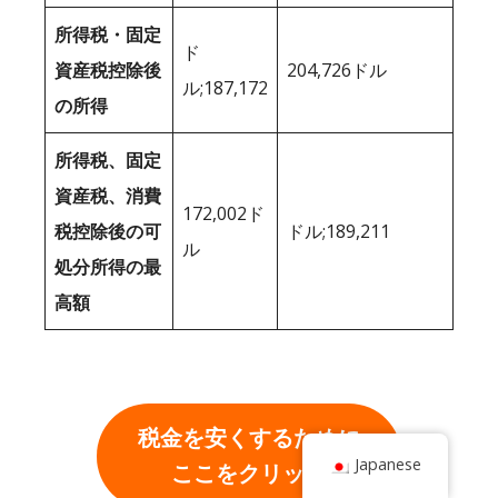
所得税・固定
ド
資産税控除後
204,726ドル
ル;187,172
の所得
所得税、固定
資産税、消費
172,002ド
税控除後の可
ドル;189,211
ル
処分所得の最
高額
税金を安くするために
Japanese
ここをクリック