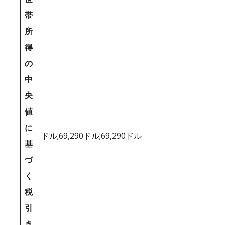
帯
所
得
の
中
央
値
に
ドル;69,290ドル;69,290ドル
基
づ
く
税
引
き