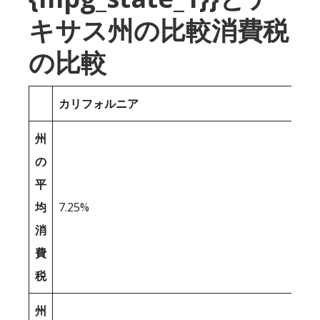
キサス州の比較消費税
の比較
カリフォルニア
州
の
平
均
7.25%
消
費
税
州