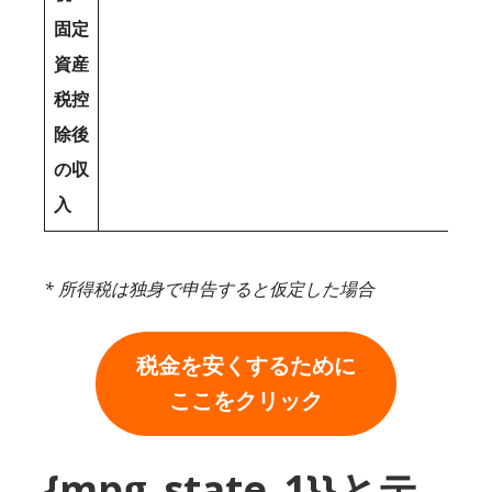
固定
資産
税控
除後
の収
入
* 所得税は独身で申告すると仮定した場合
税金を安くするために
ここをクリック
{mpg_state_1}}とテ