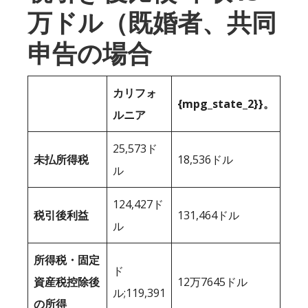
万ドル（既婚者、共同
申告の場合
カリフォ
{mpg_state_2}}。
ルニア
25,573ド
未払所得税
18,536ドル
ル
124,427ド
税引後利益
131,464ドル
ル
所得税・固定
ド
資産税控除後
12万7645ドル
ル;119,391
の所得