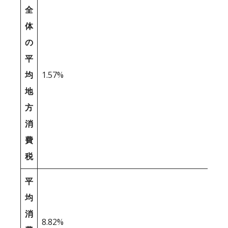
全
体
の
平
均
1.57%
地
方
消
費
税
平
均
消
8.82%