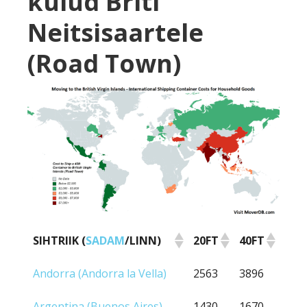
kulud Briti
Neitsisaartele
(Road Town)
SIHTRIIK (
SADAM
/LINN)
20FT
40FT
SIHTRIIK (
SADAM
/LINN)
20FT
40FT
Andorra (Andorra la Vella)
2563
3896
Argentina (Buenos Aires)
1430
1670