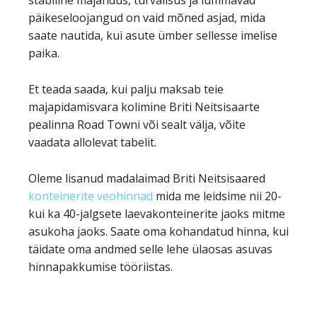
stabiilne majandus, turvalisus ja lummavad
päikeseloojangud on vaid mõned asjad, mida
saate nautida, kui asute ümber sellesse imelise
paika.
Et teada saada, kui palju maksab teie
majapidamisvara kolimine Briti Neitsisaarte
pealinna Road Towni või sealt välja, võite
vaadata allolevat tabelit.
Oleme lisanud madalaimad Briti Neitsisaared
konteinerite veohinnad
mida me leidsime nii 20-
kui ka 40-jalgsete laevakonteinerite jaoks mitme
asukoha jaoks. Saate oma kohandatud hinna, kui
täidate oma andmed selle lehe ülaosas asuvas
hinnapakkumise tööriistas.