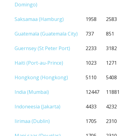
Domingo)
Saksamaa (Hamburg)
1958
2583
Guatemala (Guatemala City)
737
851
Guernsey (St Peter Port)
2233
3182
Haiti (Port-au-Prince)
1023
1271
Hongkong (Hongkong)
5110
5408
India (Mumbai)
12447
11881
Indoneesia (Jakarta)
4433
4232
Iirimaa (Dublin)
1705
2310
Mani saar (Douglas)
1705
2310