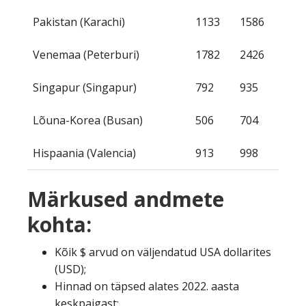
Pakistan (Karachi)
1133
1586
Venemaa (Peterburi)
1782
2426
Singapur (Singapur)
792
935
Lõuna-Korea (Busan)
506
704
Hispaania (Valencia)
913
998
Märkused andmete
kohta:
Kõik $ arvud on väljendatud USA dollarites
(USD);
Hinnad on täpsed alates 2022. aasta
keskpaigast;