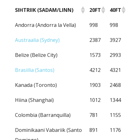
SIHTRIIK (SADAM/LINN)
20FT
40FT
SIHTRIIK (SADAM/LINN)
20FT
40FT
Andorra (Andorra la Vella)
998
998
Austraalia (Sydney)
2387
3927
Belize (Belize City)
1573
2993
Brasiilia (Santos)
4212
4321
Kanada (Toronto)
1903
2468
Hiina (Shanghai)
1012
1344
Colombia (Barranquilla)
781
1155
Dominikaani Vabariik (Santo
891
1176