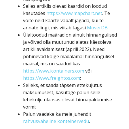
Selles artiklis olevad kaardid on loodud
kasutades
https://www.mapchart.net
. Te
võite neid kaarte vabalt jagada, kui te
annate lingi, mis viitab tagasi
MoverDB
;
Ülaltoodud määrad on ainult hinnangulised
ja võivad olla muutunud alates käesoleva
artikli avaldamisest (aprill 2022). Need
põhinevad kõige madalamal hinnangulisel
määral, mis on saadud kas
https://www.icontainers.com
või
https://www.freightos.com
;
Selleks, et saada täpsem ettekujutus
maksumusest, kasutage palun selle
lehekülje ülaosas olevat hinnapakkumise
vormi;
Palun vaadake ka meie juhendit
rahvusvaheline konteinervedu
.