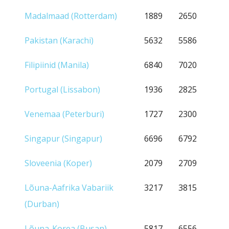
Madalmaad (Rotterdam)
1889
2650
Pakistan (Karachi)
5632
5586
Filipiinid (Manila)
6840
7020
Portugal (Lissabon)
1936
2825
Venemaa (Peterburi)
1727
2300
Singapur (Singapur)
6696
6792
Sloveenia (Koper)
2079
2709
Lõuna-Aafrika Vabariik
3217
3815
(Durban)
Lõuna-Korea (Busan)
5817
6556