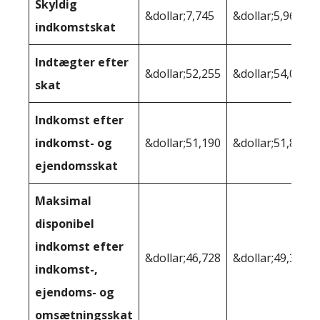
Skyldig
&dollar;7,745
&dollar;5,968
indkomstskat
Indtægter efter
&dollar;52,255
&dollar;54,032
skat
Indkomst efter
indkomst- og
&dollar;51,190
&dollar;51,875
ejendomsskat
Maksimal
disponibel
indkomst efter
&dollar;46,728
&dollar;49,301
indkomst-,
ejendoms- og
omsætningsskat