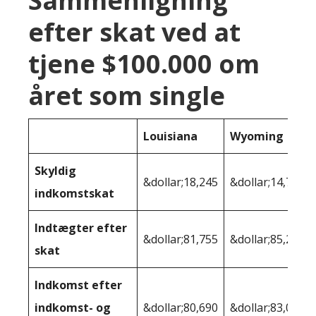
Sammenligning
efter skat ved at
tjene $100.000 om
året som single
Louisiana
Wyoming
Skyldig
&dollar;18,245
&dollar;14,768
indkomstskat
Indtægter efter
&dollar;81,755
&dollar;85,232
skat
Indkomst efter
indkomst- og
&dollar;80,690
&dollar;83,075