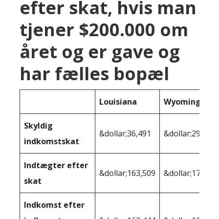
efter skat, hvis man
tjener $200.000 om
året og er gave og
har fælles bopæl
Louisiana
Wyoming
Skyldig
&dollar;36,491
&dollar;29,536
indkomstskat
Indtægter efter
&dollar;163,509
&dollar;170,46
skat
Indkomst efter