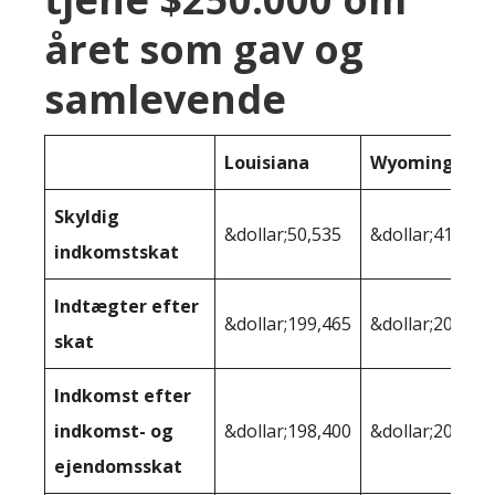
året som gav og
samlevende
Louisiana
Wyoming
Skyldig
&dollar;50,535
&dollar;41.455
indkomstskat
Indtægter efter
&dollar;199,465
&dollar;208,54
skat
Indkomst efter
indkomst- og
&dollar;198,400
&dollar;206,38
ejendomsskat