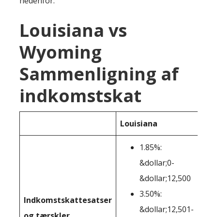
nedenfor:
Louisiana vs
Wyoming
Sammenligning af
indkomstskat
Louisiana
Wy
1.85%:
&dollar;0-
&dollar;12,500
3.50%:
Indkomstskattesatser
Ing
&dollar;12,501-
og tærskler