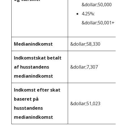
&dollar;50,000
4.25%:
&dollar;50,001+
Medianindkomst
&dollar;58,330
&do
Indkomstskat betalt
af husstandens
&dollar;7,307
&do
medianindkomst
Indkomst efter skat
baseret på
&dollar;51,023
&do
husstandens
medianindkomst