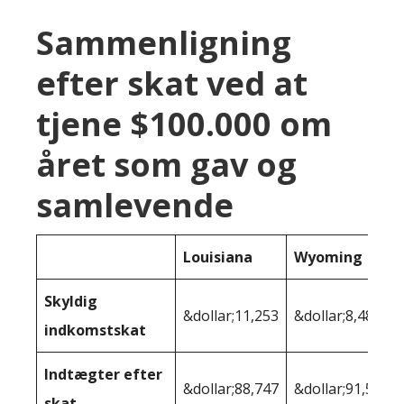
Sammenligning
efter skat ved at
tjene $100.000 om
året som gav og
samlevende
Louisiana
Wyoming
Skyldig
&dollar;11,253
&dollar;8,481
indkomstskat
Indtægter efter
&dollar;88,747
&dollar;91,519
skat