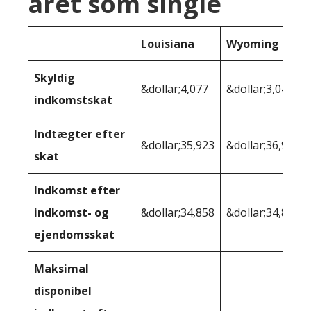
året som single
Louisiana
Wyoming
Skyldig
&dollar;4,077
&dollar;3,040
indkomstskat
Indtægter efter
&dollar;35,923
&dollar;36,960
skat
Indkomst efter
indkomst- og
&dollar;34,858
&dollar;34,803
ejendomsskat
Maksimal
disponibel