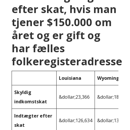
efter skat, hvis man
tjener $150.000 om
året og er gift og
har fælles
folkeregisteradresse
Louisiana
Wyoming
Skyldig
&dollar;23,366
&dollar;18,536
indkomstskat
Indtægter efter
&dollar;126,634
&dollar;131,46
skat