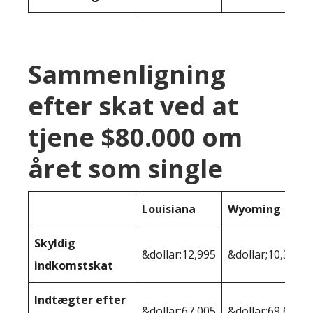
Sammenligning
efter skat ved at
tjene $80.000 om
året som single
Louisiana
Wyoming
Skyldig
&dollar;12,995
&dollar;10,368
indkomstskat
Indtægter efter
&dollar;67,005
&dollar;69,632