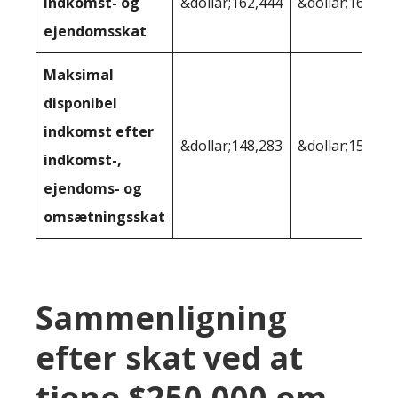
indkomst- og
&dollar;162,444
&dollar;168,30
ejendomsskat
Maksimal
disponibel
indkomst efter
&dollar;148,283
&dollar;159,95
indkomst-,
ejendoms- og
omsætningsskat
Sammenligning
efter skat ved at
tjene $250.000 om