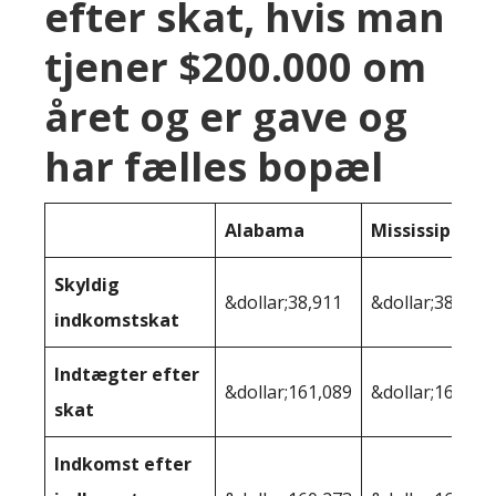
efter skat, hvis man
tjener $200.000 om
året og er gave og
har fælles bopæl
Alabama
Mississippi
Skyldig
&dollar;38,911
&dollar;38,406
indkomstskat
Indtægter efter
&dollar;161,089
&dollar;161,59
skat
Indkomst efter