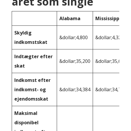
året som single
Alabama
Mississippi
Skyldig
&dollar;4,800
&dollar;4,325
indkomstskat
Indtægter efter
&dollar;35,200
&dollar;35,675
skat
Indkomst efter
indkomst- og
&dollar;34,384
&dollar;34,729
ejendomsskat
Maksimal
disponibel