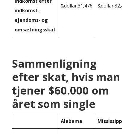
indkomst efter
&dollar;31,476
&dollar;32,436
indkomst-,
ejendoms- og
omsætningsskat
Sammenligning
efter skat, hvis man
tjener $60.000 om
året som single
Alabama
Mississippi