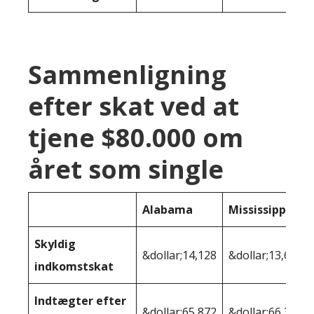
Sammenligning
efter skat ved at
tjene $80.000 om
året som single
Alabama
Mississippi
Skyldig
&dollar;14,128
&dollar;13,653
indkomstskat
Indtægter efter
&dollar;65,872
&dollar;66,347