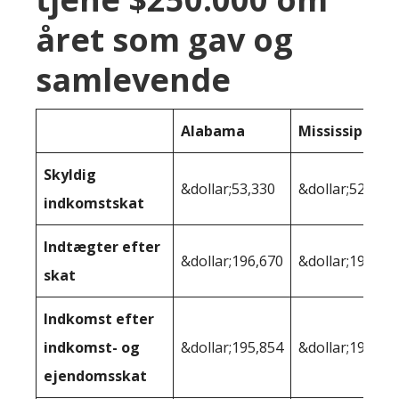
året som gav og
samlevende
Alabama
Mississippi
Skyldig
&dollar;53,330
&dollar;52,825
indkomstskat
Indtægter efter
&dollar;196,670
&dollar;197,17
skat
Indkomst efter
indkomst- og
&dollar;195,854
&dollar;196,22
ejendomsskat