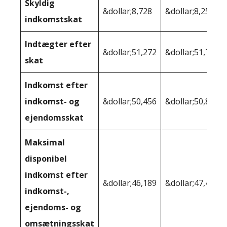
Skyldig
&dollar;8,728
&dollar;8,253
indkomstskat
Indtægter efter
&dollar;51,272
&dollar;51,747
skat
Indkomst efter
indkomst- og
&dollar;50,456
&dollar;50,801
ejendomsskat
Maksimal
disponibel
indkomst efter
&dollar;46,189
&dollar;47,447
indkomst-,
ejendoms- og
omsætningsskat