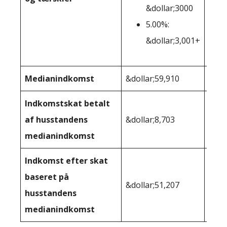
&dollar;3000
5.00%:
&dollar;3,001+
Medianindkomst
&dollar;59,910
&dol
Indkomstskat betalt
af husstandens
&dollar;8,703
&dol
medianindkomst
Indkomst efter skat
baseret på
&dollar;51,207
&dol
husstandens
medianindkomst