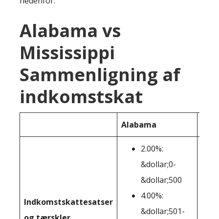
nedenfor:
Alabama vs
Mississippi
Sammenligning af
indkomstskat
Alabama
Miss
2.00%:
&dollar;0-
&dollar;500
4.00%:
Indkomstskattesatser
&dollar;501-
og tærskler