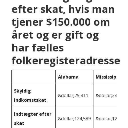
efter skat, hvis man
tjener $150.000 om
året og er gift og
har fælles
folkeregisteradresse
Alabama
Mississippi
Skyldig
&dollar;25,411
&dollar;24,906
indkomstskat
Indtægter efter
&dollar;124,589
&dollar;125,09
skat