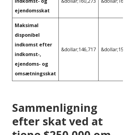
indkomst- og
&dollar;160,273
&dollar;160,64
ejendomsskat
Maksimal
disponibel
indkomst efter
&dollar;146,717
&dollar;150,04
indkomst-,
ejendoms- og
omsætningsskat
Sammenligning
efter skat ved at
tjene $250.000 om