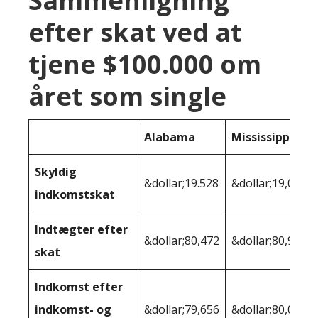
Sammenligning
efter skat ved at
tjene $100.000 om
året som single
Alabama
Mississippi
Skyldig
&dollar;19.528
&dollar;19,053
indkomstskat
Indtægter efter
&dollar;80,472
&dollar;80,947
skat
Indkomst efter
indkomst- og
&dollar;79,656
&dollar;80,001