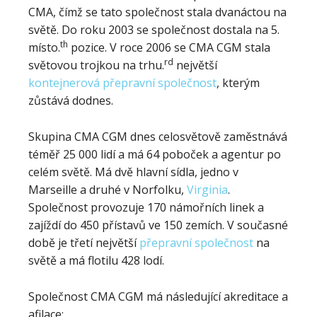
CMA, čímž se tato společnost stala dvanáctou na
světě. Do roku 2003 se společnost dostala na 5.
th
místo.
pozice. V roce 2006 se CMA CGM stala
rd
světovou trojkou na trhu.
největší
kontejnerová přepravní společnost
, kterým
zůstává dodnes.
Skupina CMA CGM dnes celosvětově zaměstnává
téměř 25 000 lidí a má 64 poboček a agentur po
celém světě. Má dvě hlavní sídla, jedno v
Marseille a druhé v Norfolku,
Virginia
.
Společnost provozuje 170 námořních linek a
zajíždí do 450 přístavů ve 150 zemích. V současné
době je třetí největší
přepravní společnost
na
světě a má flotilu 428 lodí.
Společnost CMA CGM má následující akreditace a
afilace: