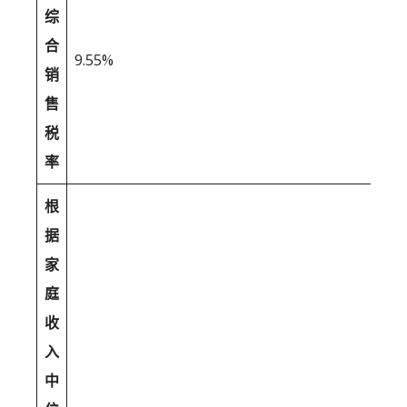
综
合
9.55%
销
售
税
率
根
据
家
庭
收
入
中