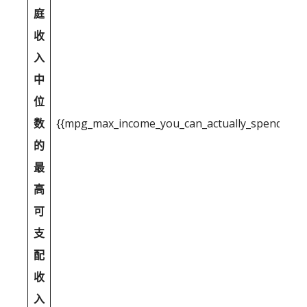
庭
收
入
中
位
数
{{mpg_max_income_you_can_actually_spend_after
的
最
高
可
支
配
收
入