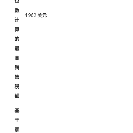
位
数
4 962 美元
计
算
的
最
高
销
售
税
额
基
于
家