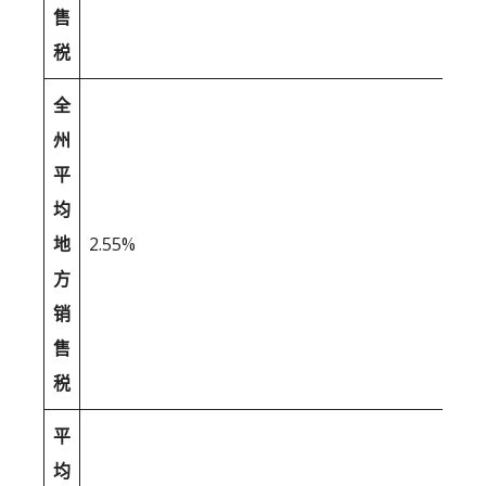
售
税
全
州
平
均
地
2.55%
方
销
售
税
平
均