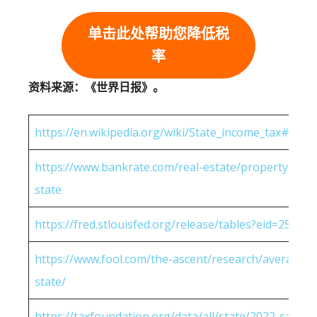
单击此处帮助您降低税
率
资料来源：《世界日报》。
https://en.wikipedia.org/wiki/State_income_tax#Rates
https://www.bankrate.com/real-estate/property-tax-
state
https://fred.stlouisfed.org/release/tables?eid=25951
https://www.fool.com/the-ascent/research/average-h
state/
https://taxfoundation.org/data/all/state/2022-sales-t