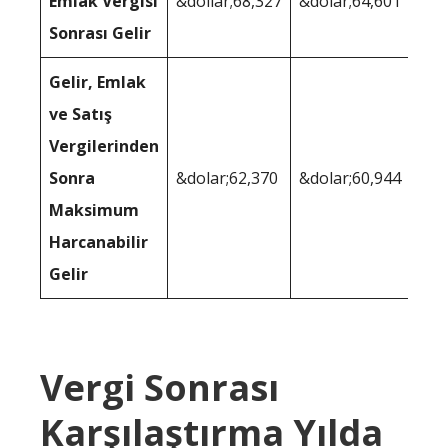
Emlak Vergisi
&dollar;68,327
&dolar;64,601
Sonrası Gelir
Gelir, Emlak
ve Satış
Vergilerinden
Sonra
&dolar;62,370
&dolar;60,944
Maksimum
Harcanabilir
Gelir
Vergi Sonrası
Karşılaştırma Yılda