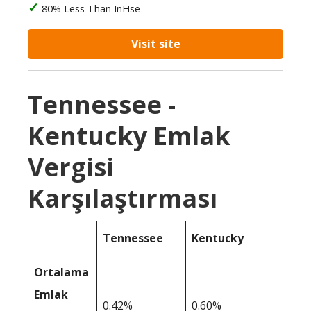
80% Less Than InHse
Visit site
Tennessee -
Kentucky Emlak
Vergisi
Karşılaştırması
Tennessee
Kentucky
Ortalama
Emlak
0.42%
0.60%