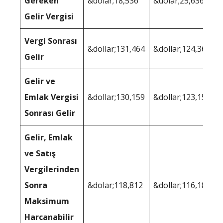
Gereken
&dolar;18,536
&dolar;25,636
Gelir Vergisi
Vergi Sonrası
&dollar;131,464
&dollar;124,364
Gelir
Gelir ve
Emlak Vergisi
&dollar;130,159
&dollar;123,158
Sonrası Gelir
Gelir, Emlak
ve Satış
Vergilerinden
Sonra
&dolar;118,812
&dollar;116,187
Maksimum
Harcanabilir