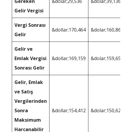
Gereken
&dolar;29,536
&dolar;39,136
Gelir Vergisi
Vergi Sonrası
&dollar;170,464
&dolar;160,864
Gelir
Gelir ve
Emlak Vergisi
&dollar;169,159
&dolar;159,658
Sonrası Gelir
Gelir, Emlak
ve Satış
Vergilerinden
Sonra
&dollar;154,412
&dolar;150,621
Maksimum
Harcanabilir