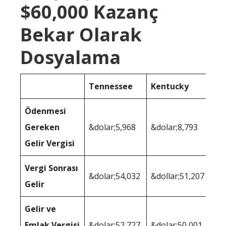
$60,000 Kazanç
Bekar Olarak
Dosyalama
Tennessee
Kentucky
Ödenmesi
Gereken
&dolar;5,968
&dolar;8,793
Gelir Vergisi
Vergi Sonrası
&dolar;54,032
&dollar;51,207
Gelir
Gelir ve
Emlak Vergisi
&dolar;52,727
&dolar;50,001