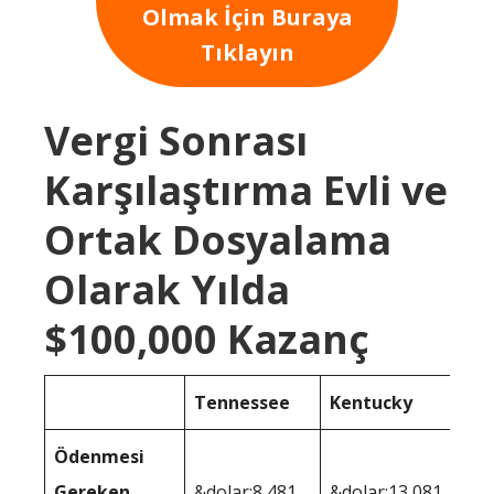
Olmak İçin Buraya
Tıklayın
Vergi Sonrası
Karşılaştırma Evli ve
Ortak Dosyalama
Olarak Yılda
$100,000 Kazanç
Tennessee
Kentucky
Ödenmesi
Gereken
&dolar;8,481
&dolar;13,081