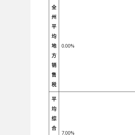
全
州
平
均
地
0.00%
方
销
售
税
平
均
综
合
7.00%