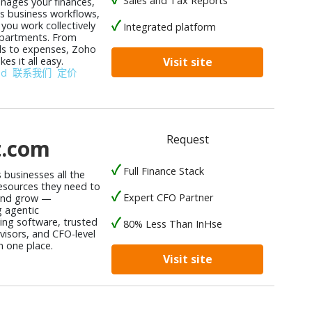
Sales and Tax Reports
ages your finances,
 business workflows,
you work collectively
Integrated platform
partments. From
lls to expenses, Zoho
s it all easy.
Visit site
od
联系我们
定价
Request
t.com
Full Finance Stack
s businesses all the
resources they need to
Expert CFO Partner
nd grow —
 agentic
ng software, trusted
80% Less Than InHse
isors, and CFO-level
n one place.
Visit site