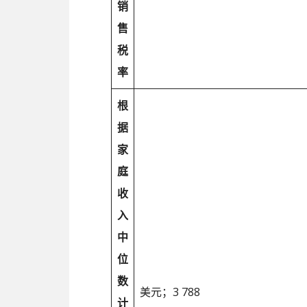
销
售
税
率
根
据
家
庭
收
入
中
位
数
美元；3 788
计