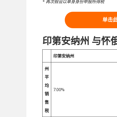
* 再次假设以单身身份申报所得税
单击
印第安纳州 与怀
印第安纳州
州
平
均
7.00%
销
售
税