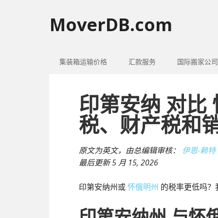
MoverDB.com
集装箱运输价格
汇款服务
国际搬家公司
印第安纳 对比
税、财产税和
原文为英文，由总编辑审核：
伊恩-赖特
最后更新
5 月 15, 2026
印第安纳州或
怀俄明州
的税率更低吗？
印第安纳州 与怀