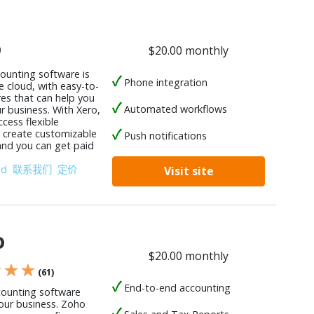
o
$20.00 monthly
counting software is
Phone integration
e cloud, with easy-to-
res that can help you
Automated workflows
r business. With Xero,
cess flexible
, create customizable
Push notifications
 and you can get paid
od
联系我们
定价
Visit site
o
$20.00 monthly
★ ★ ★
(61)
End-to-end accounting
counting software
your business. Zoho