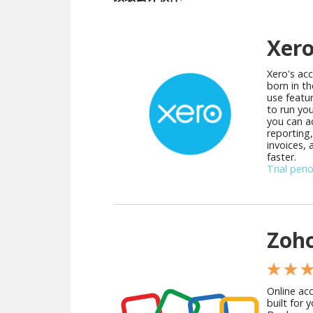
Xer
Xero's ac
born in th
use featu
to run you
you can ac
reporting
invoices,
faster.
Trial peri
Zoh
★ ★ 
Online ac
built for 