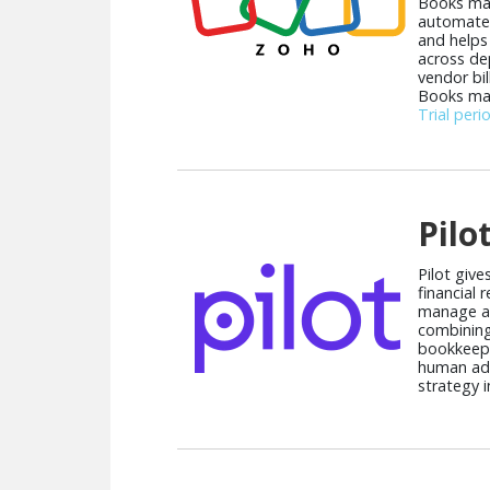
Books man
automates
and helps 
across de
vendor bi
Books make
Trial peri
Pilo
Pilot give
financial 
manage a
combining
bookkeepi
human adv
strategy i