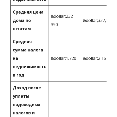
Средняя цена
&dollar;232
дома по
&dollar;337,102
390
штатам
Средняя
сумма налога
на
&dollar;1,720
&dollar;2 157
недвижимость
в год
Доход после
уплаты
подоходных
налогов и