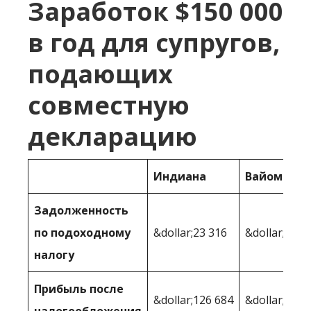
Заработок $150 000
в год для супругов,
подающих
совместную
декларацию
Индиана
Вайоминг
Задолженность
по подоходному
&dollar;23 316
&dollar;18 5
налогу
Прибыль после
&dollar;126 684
&dollar;131,
налогообложения