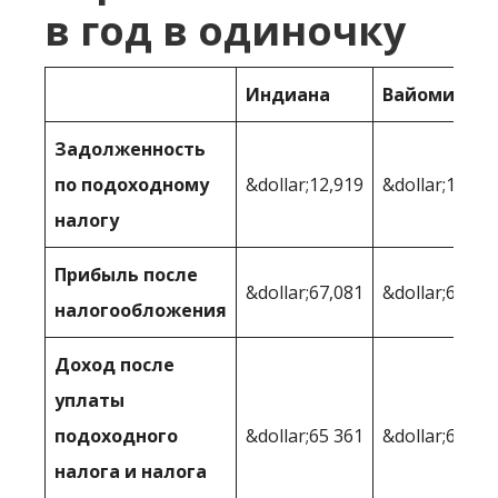
в год в одиночку
Индиана
Вайоминг
Задолженность
по подоходному
&dollar;12,919
&dollar;10 36
налогу
Прибыль после
&dollar;67,081
&dollar;69,63
налогообложения
Доход после
уплаты
подоходного
&dollar;65 361
&dollar;67,47
налога и налога