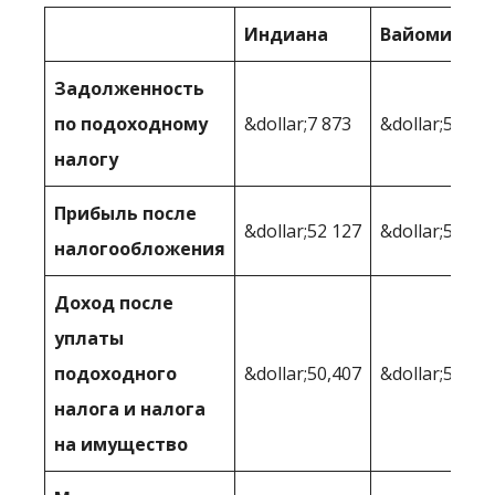
Индиана
Вайоминг
Задолженность
по подоходному
&dollar;7 873
&dollar;5,968
налогу
Прибыль после
&dollar;52 127
&dollar;54,03
налогообложения
Доход после
уплаты
подоходного
&dollar;50,407
&dollar;51,87
налога и налога
на имущество