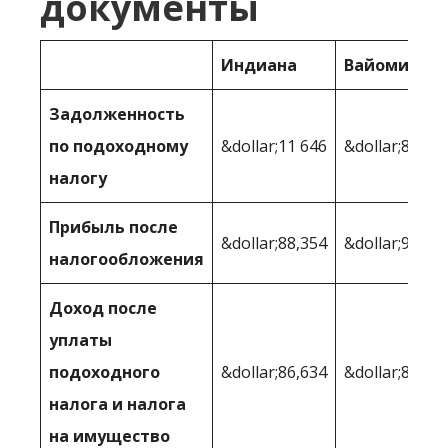
документы
Индиана
Вайоминг
Задолженность
по подоходному
&dollar;11 646
&dollar;8 481
налогу
Прибыль после
&dollar;88,354
&dollar;91,51
налогообложения
Доход после
уплаты
подоходного
&dollar;86,634
&dollar;89 36
налога и налога
на имущество