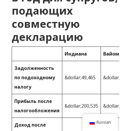
подающих
совместную
декларацию
Индиана
Вайоминг
Задолженность
по подоходному
&dollar;49,465
&dollar;41,4
налогу
Прибыль после
&dollar;200,535
&dollar;208,
налогообложения
Russian
Доход после