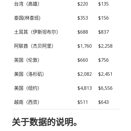
台湾（高雄）
$220
$135
泰国(林查班)
$353
$156
土耳其（伊斯坦布尔）
$688
$837
阿联酋（杰贝阿里）
$1,760
$2,258
英国（伦敦）
$660
$756
美国（洛杉矶）
$2,082
$2,451
美国（纽约）
$4,813
$6,556
越南（西贡）
$511
$643
关于数据的说明。