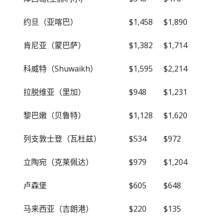
约旦（亚喀巴）
$1,458
$1,890
肯尼亚（蒙巴萨）
$1,382
$1,714
科威特（Shuwaikh）
$1,595
$2,214
拉脱维亚（里加）
$948
$1,231
黎巴嫩（贝鲁特）
$1,128
$1,620
列支敦士登（瓦杜兹）
$534
$972
立陶宛（克莱佩达）
$979
$1,204
卢森堡
$605
$648
马来西亚（吉朗港）
$220
$135