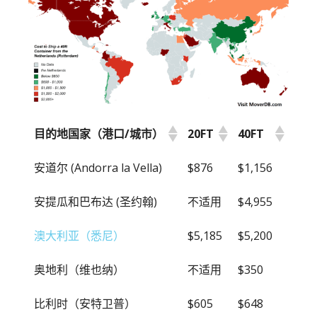
目的地国家（港口/城市）
20FT
40FT
目的地国家（港口/城市）
20FT
40FT
安道尔 (Andorra la Vella)
$876
$1,156
安提瓜和巴布达 (圣约翰)
不适用
$4,955
澳大利亚（悉尼）
$5,185
$5,200
奥地利（维也纳）
不适用
$350
比利时（安特卫普）
$605
$648