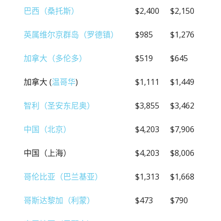
巴西（桑托斯）
$2,400
$2,150
英属维尔京群岛（罗德镇）
$985
$1,276
加拿大（多伦多）
$519
$645
加拿大 (
温哥华
)
$1,111
$1,449
智利（圣安东尼奥）
$3,855
$3,462
中国（北京）
$4,203
$7,906
中国（上海）
$4,203
$8,006
哥伦比亚（巴兰基亚）
$1,313
$1,668
哥斯达黎加（利蒙）
$473
$790