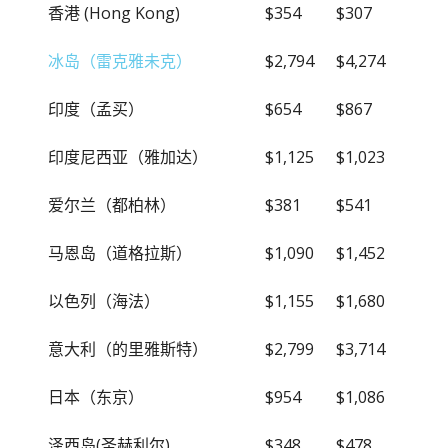
香港 (Hong Kong)
$354
$307
冰岛（雷克雅未克）
$2,794
$4,274
印度（孟买）
$654
$867
印度尼西亚（雅加达）
$1,125
$1,023
爱尔兰（都柏林）
$381
$541
马恩岛（道格拉斯）
$1,090
$1,452
以色列（海法）
$1,155
$1,680
意大利（的里雅斯特）
$2,799
$3,714
日本（东京）
$954
$1,086
泽西岛(圣赫利尔)
$348
$478