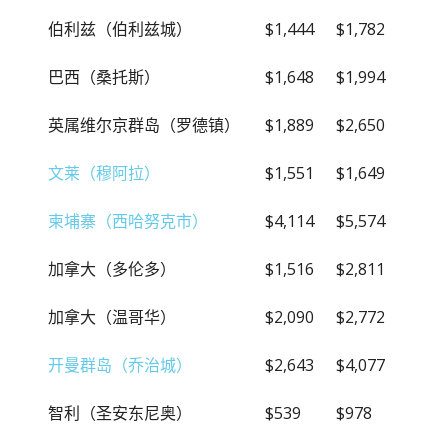
伯利兹（伯利兹城）
$1,444
$1,782
巴西（桑托斯）
$1,648
$1,994
英属维尔京群岛（罗德镇）
$1,889
$2,650
文莱（穆阿拉）
$1,551
$1,649
柬埔寨（西哈努克市）
$4,114
$5,574
加拿大（多伦多）
$1,516
$2,811
加拿大（温哥华）
$2,090
$2,772
开曼群岛（乔治城）
$2,643
$4,077
智利（圣安东尼奥）
$539
$978