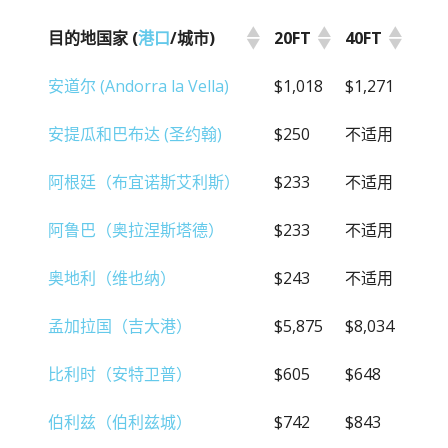
目的地国家 (
港口
/城市)
20FT
40FT
目的地国家 (
港口
/城市)
20FT
40FT
安道尔 (Andorra la Vella)
$1,018
$1,271
安提瓜和巴布达 (圣约翰)
$250
不适用
阿根廷（布宜诺斯艾利斯）
$233
不适用
阿鲁巴（奥拉涅斯塔德）
$233
不适用
奥地利（维也纳）
$243
不适用
孟加拉国（吉大港）
$5,875
$8,034
比利时（安特卫普）
$605
$648
伯利兹（伯利兹城）
$742
$843