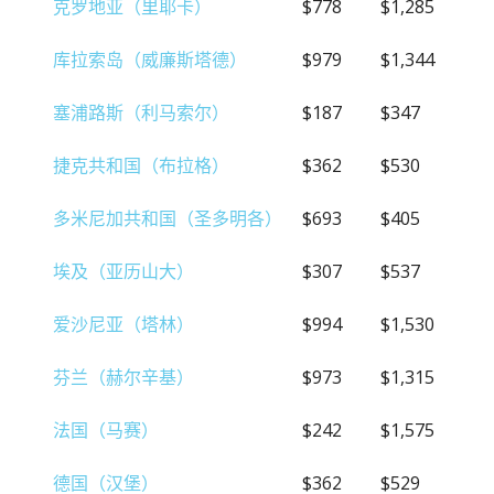
克罗地亚（里耶卡）
$778
$1,285
库拉索岛（威廉斯塔德）
$979
$1,344
塞浦路斯（利马索尔）
$187
$347
捷克共和国（布拉格）
$362
$530
多米尼加共和国（圣多明各）
$693
$405
埃及（亚历山大）
$307
$537
爱沙尼亚（塔林）
$994
$1,530
芬兰（赫尔辛基）
$973
$1,315
法国（马赛）
$242
$1,575
德国（汉堡）
$362
$529