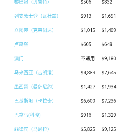
黎巴嫩（贝鲁特）
$506
$832
列支敦士登（瓦杜兹）
$913
$1,651
立陶宛（克莱佩达）
$1,015
$1,409
卢森堡
$605
$648
澳门
不适用
$9,180
马来西亚（吉朗港）
$4,883
$7,645
墨西哥（曼萨尼约）
$1,427
$1,934
巴基斯坦（卡拉奇）
$6,600
$7,236
巴拿马(科隆)
$916
$1,329
菲律宾（马尼拉）
$5,825
$9,125