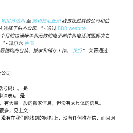
从
明尼苏达州
至
加利福尼亚州
.我曾找过其他公司和估
人选择了伯杰公司。"
- 通过
BBB wesbite
六个月的错误帐单和无数的电子邮件和电话试图解决之
。"
- 凯尔六
脸书
es为我们做了最糟糕的包装、搬家和储存工作。
我们
."
- 莱蒂通过
合公司
:
话号码）。
是
申请表)。
是
，有大量一般的搬家信息，但没有太具体的信息。
很多，见上文
。
没有
在我们能找到的网站上，没有任何推荐信，而且网