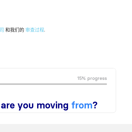
司
和我们的
审查过程
.