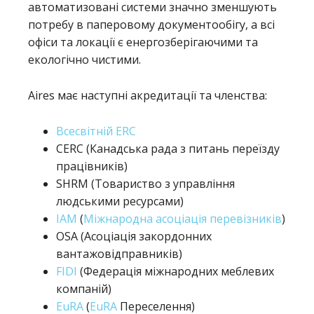
автоматизовані системи значно зменшують
потребу в паперовому документообігу, а всі
офіси та локації є енергозберігаючими та
екологічно чистими.
Aires має наступні акредитації та членства:
Всесвітній ERC
CERC (Канадська рада з питань переїзду
працівників)
SHRM (Товариство з управління
людськими ресурсами)
IAM
(
Міжнародна асоціація перевізників
)
OSA (Асоціація закордонних
вантажовідправників)
FIDI
(Федерація міжнародних меблевих
компаній)
EuRA
(
EuRA
Переселення)