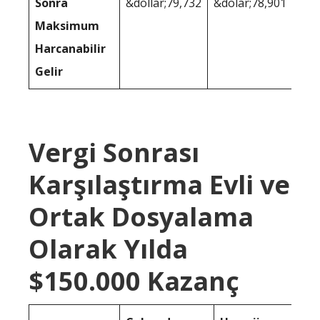
Sonra
&dollar;79,732
&dolar;78,901
Maksimum
Harcanabilir
Gelir
Vergi Sonrası
Karşılaştırma Evli ve
Ortak Dosyalama
Olarak Yılda
$150.000 Kazanç