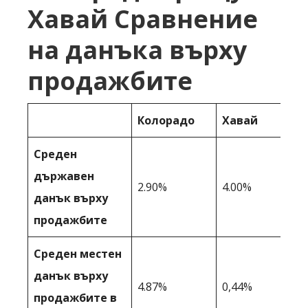
Хавай Сравнение
на данъка върху
продажбите
Колорадо
Хавай
Среден
държавен
2.90%
4.00%
данък върху
продажбите
Среден местен
данък върху
4.87%
0,44%
продажбите в