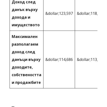
Доход след
данък върху
&dollar;123,597
&dollar;118,234
дохода и
имуществото
Максимален
разполагаем
доход след
данъци върху
&dollar;114,686
&dollar;113,208
доходите,
собствеността
и продажбите