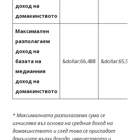
доход на
домакинството
Максимален
разполагаем
доход на
базата на
&dollar;66,488
&dollar;65,908
медианния
доход на
домакинството
* Максималната разполагаема сума се
изчислява въз основа на средния доход на
домакинството и след това се приспадат
данъците върху дохода, имуществото и