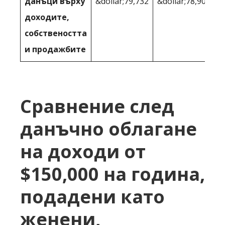
данъци върху
&dollar;79,732
&dollar;78,901
доходите,
собствеността
и продажбите
Сравнение след
данъчно облагане
на доходи от
$150,000 на година,
подадени като
женени,