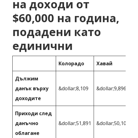
на доходи от
$60,000 на година,
подадени като
единични
Колорадо
Хавай
Дължим
данък върху
&dollar;8,109
&dollar;9,896
доходите
Приходи след
данъчно
&dollar;51,891
&dollar;50,104
облагане