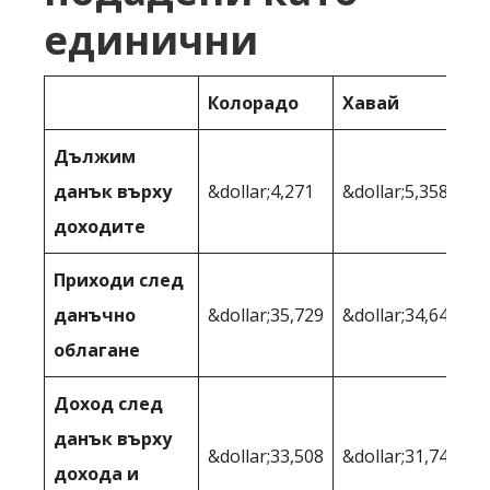
единични
Колорадо
Хавай
Дължим
данък върху
&dollar;4,271
&dollar;5,358
доходите
Приходи след
данъчно
&dollar;35,729
&dollar;34,642
облагане
Доход след
данък върху
&dollar;33,508
&dollar;31,742
дохода и