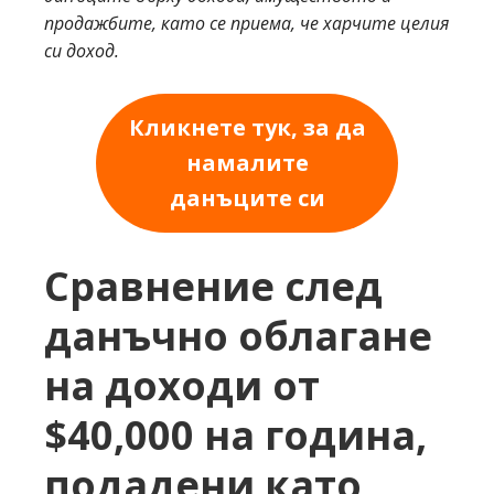
продажбите, като се приема, че харчите целия
си доход.
Кликнете тук, за да
намалите
данъците си
Сравнение след
данъчно облагане
на доходи от
$40,000 на година,
подадени като