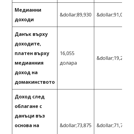
Медианни
&dollar;89,930
&dollar;91,010
доходи
Данък върху
доходите,
платен върху
16,055
&dollar;19,276
медианния
долара
доход на
домакинството
Доход след
облагане с
данъци въз
основа на
&dollar;73,875
&dollar;71,734