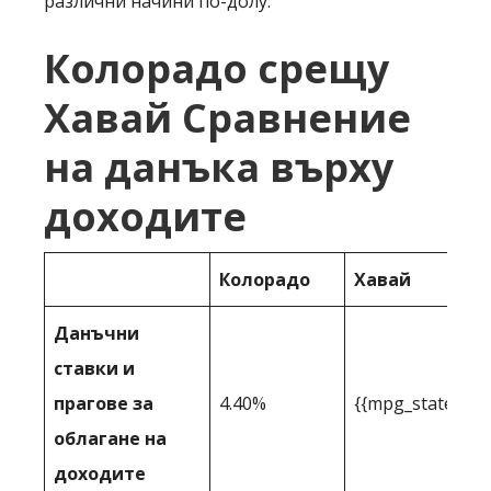
различни начини по-долу:
Колорадо срещу
Хавай Сравнение
на данъка върху
доходите
Колорадо
Хавай
Данъчни
ставки и
прагове за
4.40%
{{mpg_state_per
облагане на
доходите