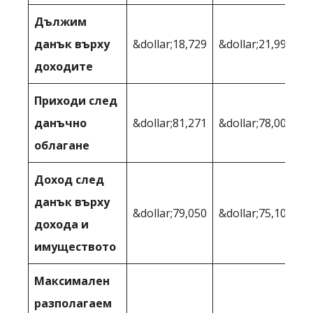
Дължим
данък върху
&dollar;18,729
&dollar;21,996
доходите
Приходи след
данъчно
&dollar;81,271
&dollar;78,004
облагане
Доход след
данък върху
&dollar;79,050
&dollar;75,104
дохода и
имуществото
Максимален
разполагаем