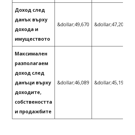
Доход след
данък върху
&dollar;49,670
&dollar;47,204
дохода и
имуществото
Максимален
разполагаем
доход след
данъци върху
&dollar;46,089
&dollar;45,198
доходите,
собствеността
и продажбите