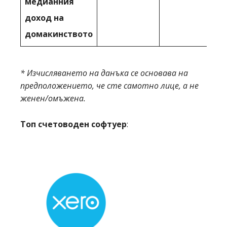
медианния
доход на
домакинството
* Изчисляването на данъка се основава на
предположението, че сте самотно лице, а не
женен/омъжена.
Топ счетоводен софтуер
: