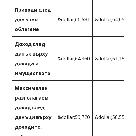
Приходи след
данъчно
&dollar;66,581
&dollar;64,054
облагане
Доход след
данък върху
&dollar;64,360
&dollar;61,154
дохода и
имуществото
Максимален
разполагаем
доход след
данъци върху
&dollar;59,720
&dollar;58,554
доходите,