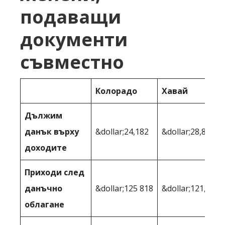
подаващи
документи
съвместно
Колорадо
Хавай
Дължим
данък върху
&dollar;24,182
&dollar;28,866
доходите
Приходи след
данъчно
&dollar;125 818
&dollar;121,134
облагане