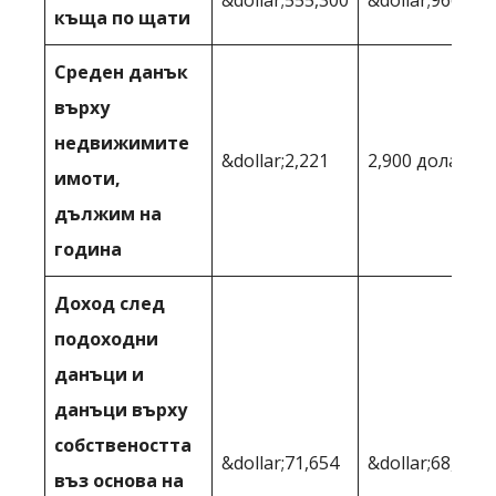
&dollar;555,300
&dollar;966,572
къща по щати
Среден данък
върху
недвижимите
&dollar;2,221
2,900 долара
имоти,
дължим на
година
Доход след
подоходни
данъци и
данъци върху
собствеността
&dollar;71,654
&dollar;68,834
въз основа на