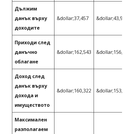
Дължим
данък върху
&dollar;37,457
&dollar;43,991
доходите
Приходи след
данъчно
&dollar;162,543
&dollar;156,009
облагане
Доход след
данък върху
&dollar;160,322
&dollar;153,109
дохода и
имуществото
Максимален
разполагаем