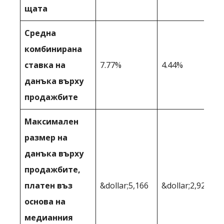
щата
Средна
комбинирана
ставка на
7.77%
4.44%
данъка върху
продажбите
Максимален
размер на
данъка върху
продажбите,
платен въз
&dollar;5,166
&dollar;2,926
основа на
медианния