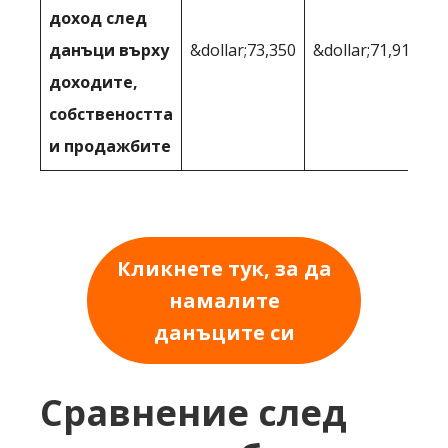
доход след
данъци върху
&dollar;73,350
&dollar;71,911
доходите,
собствеността
и продажбите
Кликнете тук, за да
намалите
данъците си
Сравнение след