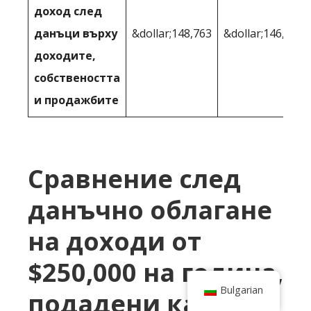
доход след
данъци върху
&dollar;148,763
&dollar;146,600
доходите,
собствеността
и продажбите
Сравнение след
данъчно облагане
на доходи от
$250,000 на година,
Bulgarian
подадени като