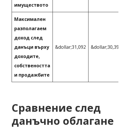
имуществото
Максимален
разполагаем
доход след
данъци върху
&dollar;31,092
&dollar;30,393
доходите,
собствеността
и продажбите
Сравнение след
данъчно облагане