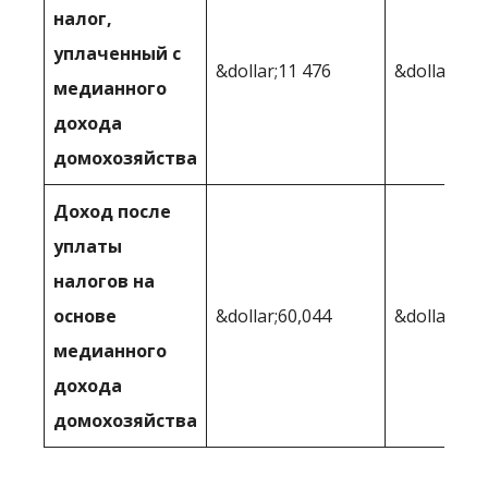
налог,
уплаченный с
&dollar;11 476
&dollar;8 8
медианного
дохода
домохозяйства
Доход после
уплаты
налогов на
основе
&dollar;60,044
&dollar;64,
медианного
дохода
домохозяйства