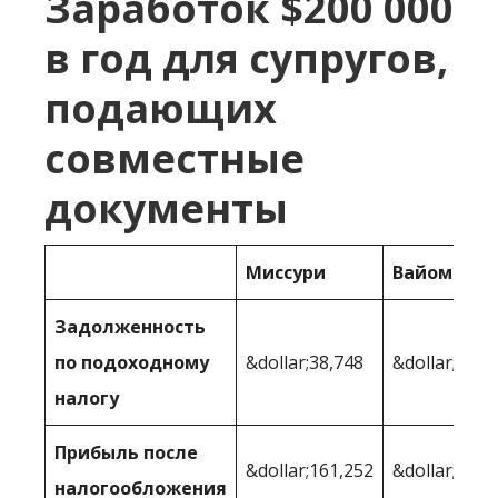
Заработок $200 000
в год для супругов,
подающих
совместные
документы
Миссури
Вайоминг
Задолженность
по подоходному
&dollar;38,748
&dollar;29,5
налогу
Прибыль после
&dollar;161,252
&dollar;170,
налогообложения