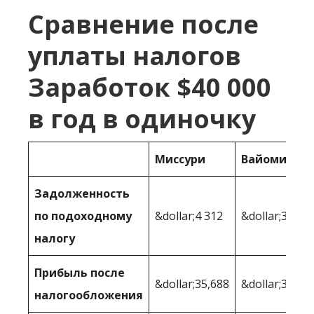
Сравнение после
уплаты налогов
Заработок $40 000
в год в одиночку
Миссури
Вайоминг
Задолженность
по подоходному
&dollar;4 312
&dollar;3,040
налогу
Прибыль после
&dollar;35,688
&dollar;36,96
налогообложения