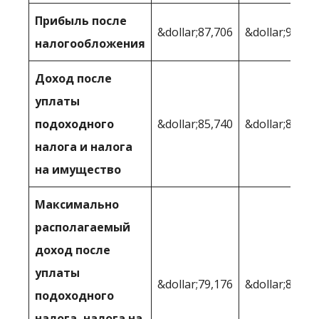
Прибыль после
&dollar;87,706
&dollar;91,51
налогообложения
Доход после
уплаты
подоходного
&dollar;85,740
&dollar;89 36
налога и налога
на имущество
Максимально
располагаемый
доход после
уплаты
&dollar;79,176
&dollar;84,92
подоходного
налога, налога на