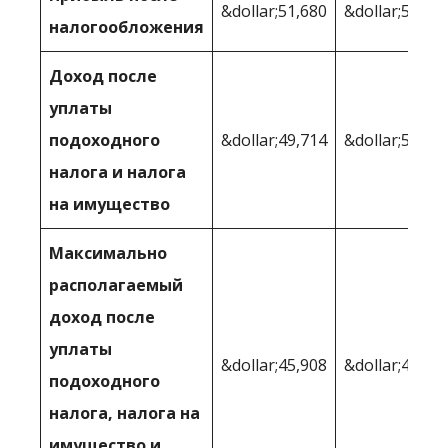
&dollar;51,680
&dollar;54,03
налогообложения
Доход после
уплаты
подоходного
&dollar;49,714
&dollar;51,87
налога и налога
на имущество
Максимально
располагаемый
доход после
уплаты
&dollar;45,908
&dollar;49 30
подоходного
налога, налога на
имущество и