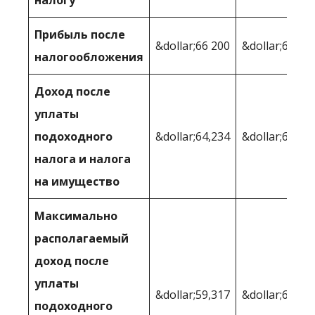
налогу
Прибыль после
&dollar;66 200
&dollar;69,63
налогообложения
Доход после
уплаты
подоходного
&dollar;64,234
&dollar;67,47
налога и налога
на имущество
Максимально
располагаемый
доход после
уплаты
&dollar;59,317
&dollar;64,12
подоходного