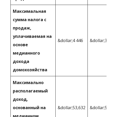
Максимальная
сумма налога с
продаж,
уплачиваемая на
&dollar;4 446
&dollar;3 080
основе
медианного
дохода
домохозяйства
Максимально
располагаемый
доход,
основанный на
&dollar;53,632
&dollar;59,00
медианном