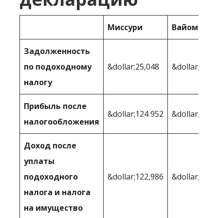
Миссури
Вайоминг
Задолженность
по подоходному
&dollar;25,048
&dollar;18 5
налогу
Прибыль после
&dollar;124 952
&dollar;131,
налогообложения
Доход после
уплаты
подоходного
&dollar;122,986
&dollar;129,
налога и налога
на имущество