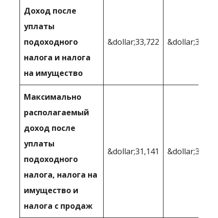
Доход после
уплаты
подоходного
&dollar;33,722
&dollar;34,80
налога и налога
на имущество
Максимально
располагаемый
доход после
уплаты
&dollar;31,141
&dollar;33,07
подоходного
налога, налога на
имущество и
налога с продаж