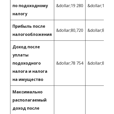
по подоходному
&dollar;19 280
&dollar;14 76
налогу
Прибыль после
&dollar;80,720
&dollar;85,23
налогообложения
Доход после
уплаты
подоходного
&dollar;78 754
&dollar;83,07
налога и налога
на имущество
Максимально
располагаемый
доход после