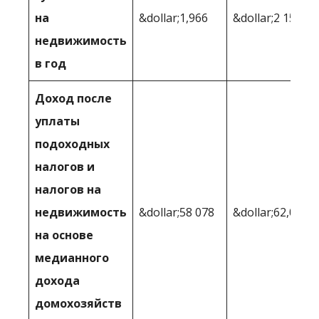
на
&dollar;1,966
&dollar;2 157
недвижимость
в год
Доход после
уплаты
подоходных
налогов и
налогов на
недвижимость
&dollar;58 078
&dollar;62,085
на основе
медианного
дохода
домохозяйств