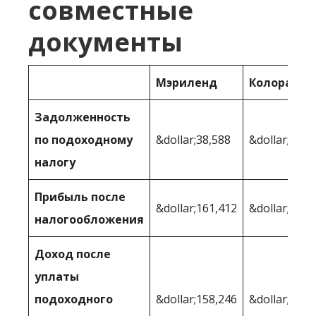
совместные
документы
Мэриленд
Колорадо
Задолженность
по подоходному
&dollar;38,588
&dollar;37,4
налогу
Прибыль после
&dollar;161,412
&dollar;162 
налогообложения
Доход после
уплаты
подоходного
&dollar;158,246
&dollar;160,