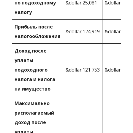
по подоходному
&dollar;25,081
&dollar;24 1
налогу
Прибыль после
&dollar;124,919
&dollar;125,
налогообложения
Доход после
уплаты
подоходного
&dollar;121 753
&dollar;123,
налога и налога
на имущество
Максимально
располагаемый
доход после
уплаты