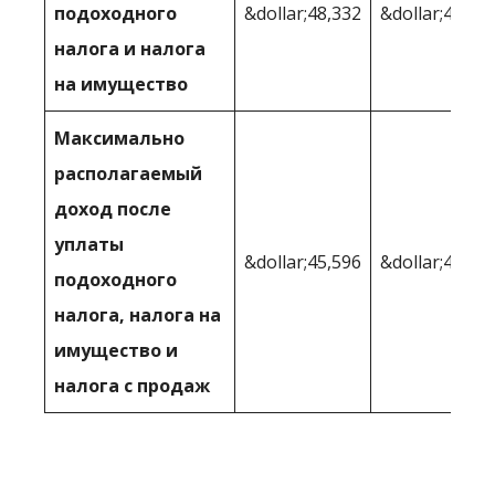
подоходного
&dollar;48,332
&dollar;49,67
налога и налога
на имущество
Максимально
располагаемый
доход после
уплаты
&dollar;45,596
&dollar;46,08
подоходного
налога, налога на
имущество и
налога с продаж