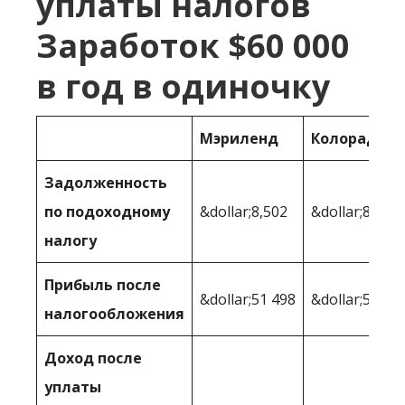
уплаты налогов
Заработок $60 000
в год в одиночку
Мэриленд
Колорадо
Задолженность
по подоходному
&dollar;8,502
&dollar;8,109
налогу
Прибыль после
&dollar;51 498
&dollar;51 89
налогообложения
Доход после
уплаты