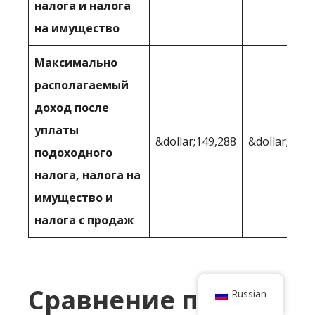
налога и налога
на имущество
Максимально
располагаемый
доход после
уплаты
&dollar;149,288
&dollar;148 
подоходного
налога, налога на
имущество и
налога с продаж
Сравнение после
Russian