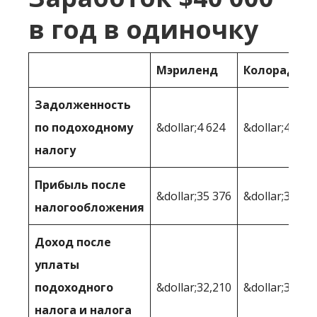
в год в одиночку
Мэриленд
Колорадо
Задолженность
по подоходному
&dollar;4 624
&dollar;4 271
налогу
Прибыль после
&dollar;35 376
&dollar;35,72
налогообложения
Доход после
уплаты
подоходного
&dollar;32,210
&dollar;33,50
налога и налога