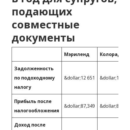
подающих
совместные
документы
Мэриленд
Колорадо
Задолженность
по подоходному
&dollar;12 651
&dollar;11 85
налогу
Прибыль после
&dollar;87,349
&dollar;88,14
налогообложения
Доход после