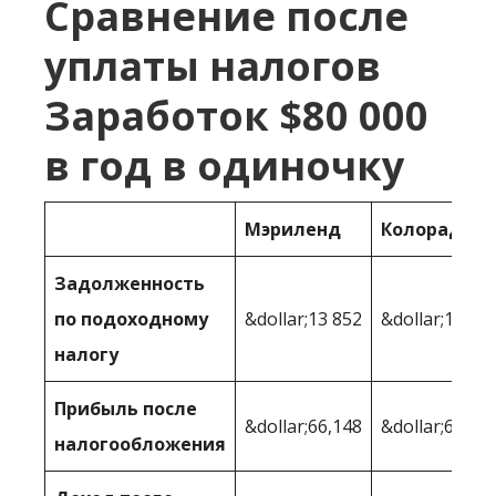
Сравнение после
уплаты налогов
Заработок $80 000
в год в одиночку
Мэриленд
Колорадо
Задолженность
по подоходному
&dollar;13 852
&dollar;13 41
налогу
Прибыль после
&dollar;66,148
&dollar;66,58
налогообложения