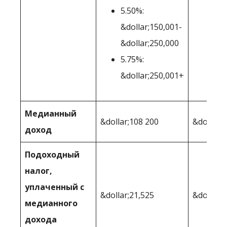
5.50%:
&dollar;150,001-
&dollar;250,000
5.75%:
&dollar;250,001+
Медианный
&dollar;108 200
&dollar;
доход
Подоходный
налог,
уплаченный с
&dollar;21,525
&dollar;
медианного
дохода