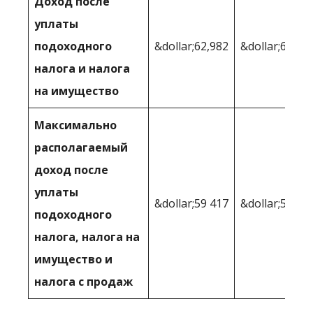
Доход после
уплаты
подоходного
&dollar;62,982
&dollar;64,36
налога и налога
на имущество
Максимально
располагаемый
доход после
уплаты
&dollar;59 417
&dollar;59,72
подоходного
налога, налога на
имущество и
налога с продаж