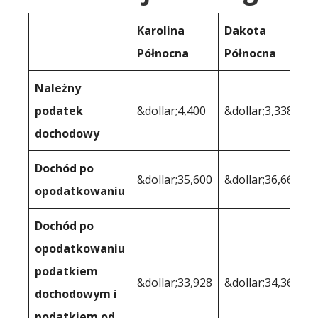
Karolina
Dakota
Północna
Północna
Należny
podatek
&dollar;4,400
&dollar;3,338
dochodowy
Dochód po
&dollar;35,600
&dollar;36,662
opodatkowaniu
Dochód po
opodatkowaniu
podatkiem
&dollar;33,928
&dollar;34,362
dochodowym i
podatkiem od