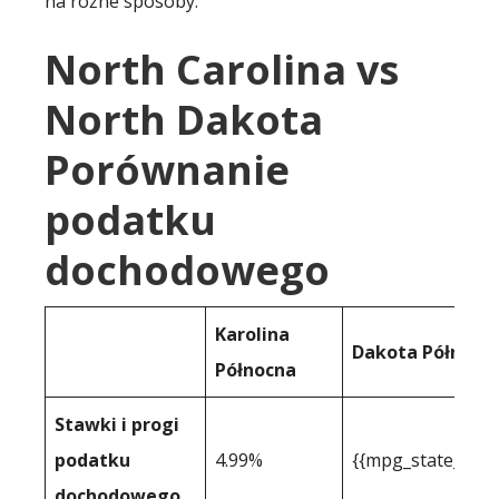
na różne sposoby:
North Carolina vs
North Dakota
Porównanie
podatku
dochodowego
Karolina
Dakota Północn
Północna
Stawki i progi
podatku
4.99%
{{mpg_state_pers
dochodowego