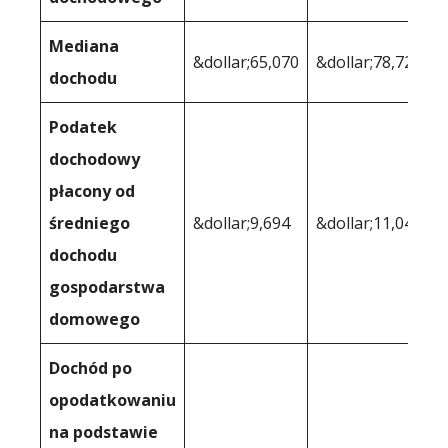
Mediana
&dollar;65,070
&dollar;78,720
dochodu
Podatek
dochodowy
płacony od
średniego
&dollar;9,694
&dollar;11,047
dochodu
gospodarstwa
domowego
Dochód po
opodatkowaniu
na podstawie