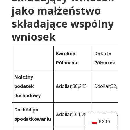
jako małżeństwo
składające wspólny
wniosek
Karolina
Dakota
Północna
Północna
Należny
podatek
&dollar;38,243
&dollar;32,475
dochodowy
Dochód po
&dollar;161,757
&dollar;167,525
opodatkowaniu
Polish