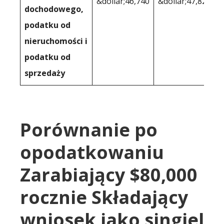
&dollar;46,740
&dollar;47,824
dochodowego,
podatku od
nieruchomości i
podatku od
sprzedaży
Porównanie po
opodatkowaniu
Zarabiający $80,000
rocznie Składający
wniosek jako singiel