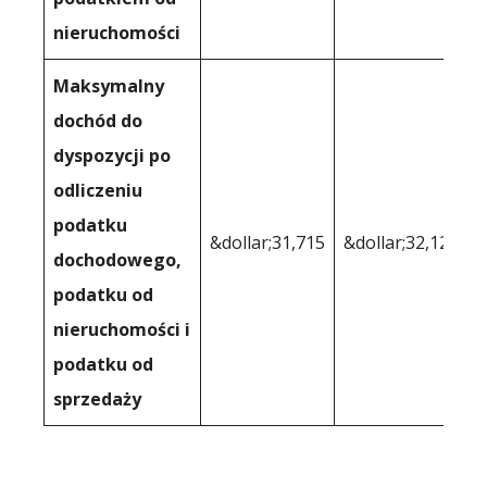
nieruchomości
Maksymalny
dochód do
dyspozycji po
odliczeniu
podatku
&dollar;31,715
&dollar;32,126
dochodowego,
podatku od
nieruchomości i
podatku od
sprzedaży