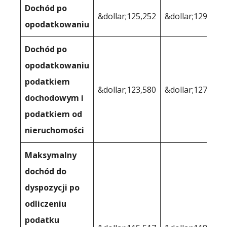
Dochód po
&dollar;125,252
&dollar;129,569
opodatkowaniu
Dochód po
opodatkowaniu
podatkiem
&dollar;123,580
&dollar;127,269
dochodowym i
podatkiem od
nieruchomości
Maksymalny
dochód do
dyspozycji po
odliczeniu
podatku