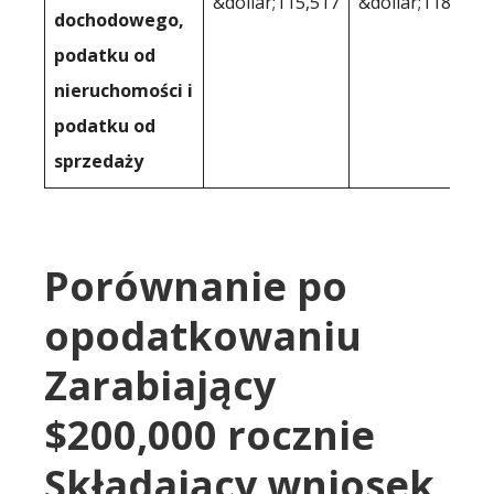
&dollar;115,517
&dollar;118,988
dochodowego,
podatku od
nieruchomości i
podatku od
sprzedaży
Porównanie po
opodatkowaniu
Zarabiający
$200,000 rocznie
Składający wniosek