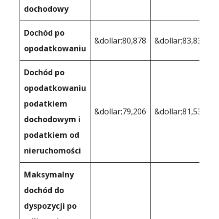
dochodowy
Dochód po
&dollar;80,878
&dollar;83,837
opodatkowaniu
Dochód po
opodatkowaniu
podatkiem
&dollar;79,206
&dollar;81,537
dochodowym i
podatkiem od
nieruchomości
Maksymalny
dochód do
dyspozycji po