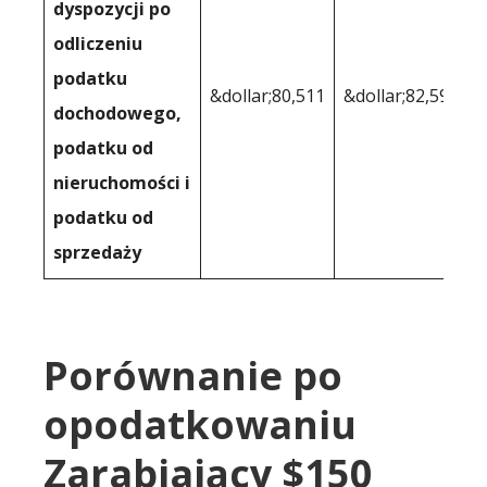
dyspozycji po
odliczeniu
podatku
&dollar;80,511
&dollar;82,595
dochodowego,
podatku od
nieruchomości i
podatku od
sprzedaży
Porównanie po
opodatkowaniu
Zarabiający $150