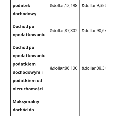
podatek
&dollar;12,198
&dollar;9,356
dochodowy
Dochód po
&dollar;87,802
&dollar;90,644
opodatkowaniu
Dochód po
opodatkowaniu
podatkiem
&dollar;86,130
&dollar;88,344
dochodowym i
podatkiem od
nieruchomości
Maksymalny
dochód do