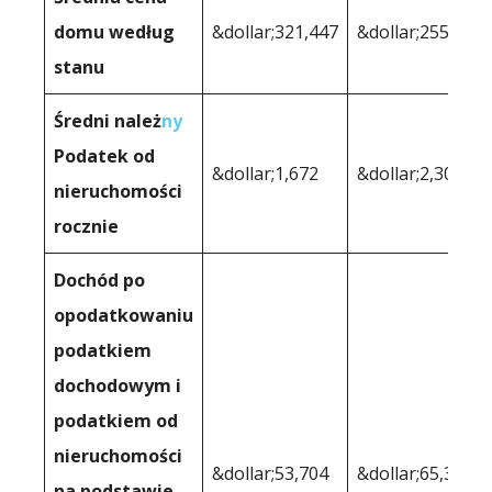
domu według
&dollar;321,447
&dollar;255,551
stanu
Średni należ
ny
Podatek od
&dollar;1,672
&dollar;2,300
nieruchomości
rocznie
Dochód po
opodatkowaniu
podatkiem
dochodowym i
podatkiem od
nieruchomości
&dollar;53,704
&dollar;65,373
na podstawie