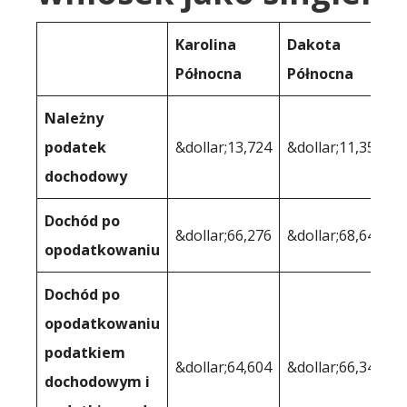
Karolina
Dakota
Północna
Północna
Należny
podatek
&dollar;13,724
&dollar;11,355
dochodowy
Dochód po
&dollar;66,276
&dollar;68,645
opodatkowaniu
Dochód po
opodatkowaniu
podatkiem
&dollar;64,604
&dollar;66,345
dochodowym i