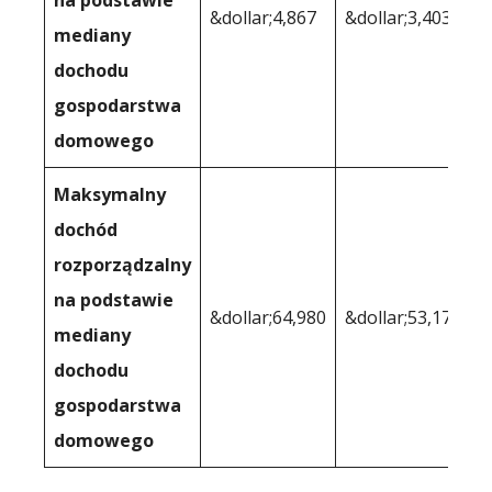
&dollar;4,867
&dollar;3,403
mediany
dochodu
gospodarstwa
domowego
Maksymalny
dochód
rozporządzalny
na podstawie
&dollar;64,980
&dollar;53,173
mediany
dochodu
gospodarstwa
domowego