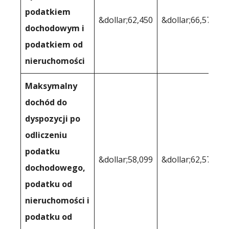
podatkiem
&dollar;62,450
&dollar;66,575
dochodowym i
podatkiem od
nieruchomości
Maksymalny
dochód do
dyspozycji po
odliczeniu
podatku
&dollar;58,099
&dollar;62,570
dochodowego,
podatku od
nieruchomości i
podatku od