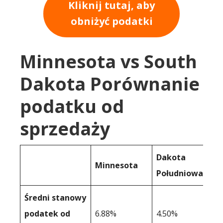
Kliknij tutaj, aby
obniżyć podatki
Minnesota vs South
Dakota Porównanie
podatku od
sprzedaży
Dakota
Minnesota
Południowa
Średni stanowy
podatek od
6.88%
4.50%