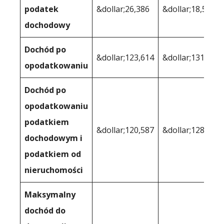
podatek
&dollar;26,386
&dollar;18,536
dochodowy
Dochód po
&dollar;123,614
&dollar;131,464
opodatkowaniu
Dochód po
opodatkowaniu
podatkiem
&dollar;120,587
&dollar;128,407
dochodowym i
podatkiem od
nieruchomości
Maksymalny
dochód do