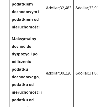
podatkiem
&dollar;32,483
&dollar;33,903
dochodowym i
podatkiem od
nieruchomości
Maksymalny
dochód do
dyspozycji po
odliczeniu
podatku
&dollar;30,220
&dollar;31,864
dochodowego,
podatku od
nieruchomości i
podatku od