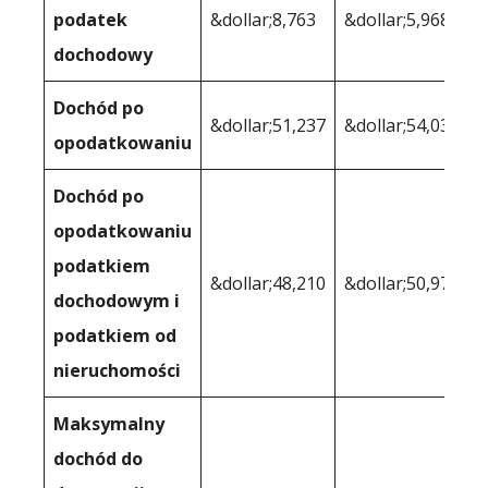
podatek
&dollar;8,763
&dollar;5,968
dochodowy
Dochód po
&dollar;51,237
&dollar;54,032
opodatkowaniu
Dochód po
opodatkowaniu
podatkiem
&dollar;48,210
&dollar;50,975
dochodowym i
podatkiem od
nieruchomości
Maksymalny
dochód do