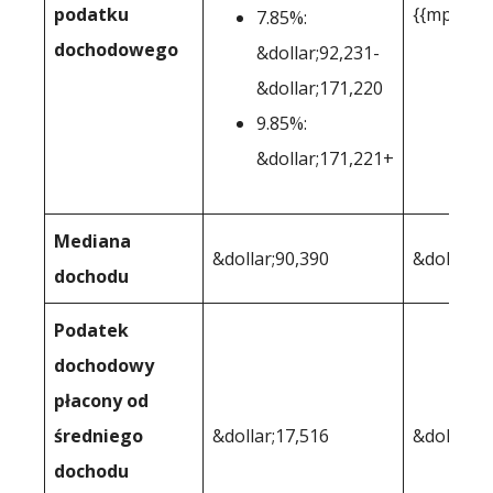
podatku
{{mpg_st
7.85%:
dochodowego
&dollar;92,231-
&dollar;171,220
9.85%:
&dollar;171,221+
Mediana
&dollar;90,390
&dollar;6
dochodu
Podatek
dochodowy
płacony od
średniego
&dollar;17,516
&dollar;7
dochodu