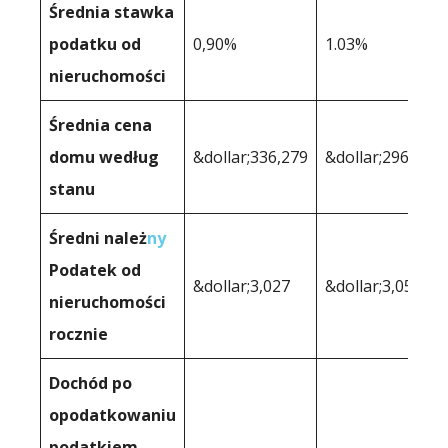
Średnia stawka
podatku od
0,90%
1.03%
nieruchomości
Średnia cena
domu według
&dollar;336,279
&dollar;296,811
stanu
Średni należ
ny
Podatek od
&dollar;3,027
&dollar;3,057
nieruchomości
rocznie
Dochód po
opodatkowaniu
podatkiem