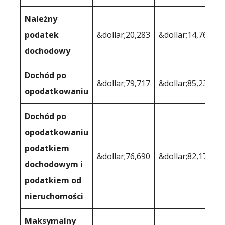
Należny
podatek
&dollar;20,283
&dollar;14,768
dochodowy
Dochód po
&dollar;79,717
&dollar;85,232
opodatkowaniu
Dochód po
opodatkowaniu
podatkiem
&dollar;76,690
&dollar;82,175
dochodowym i
podatkiem od
nieruchomości
Maksymalny