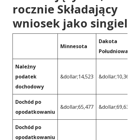
rocznie Składający
wniosek jako singiel
Dakota
Minnesota
Południowa
Należny
podatek
&dollar;14,523
&dollar;10,368
dochodowy
Dochód po
&dollar;65,477
&dollar;69,632
opodatkowaniu
Dochód po
opodatkowaniu