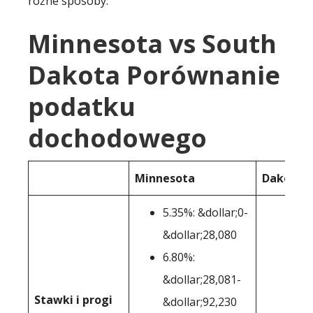
różne sposoby:
Minnesota vs South
Dakota Porównanie
podatku
dochodowego
Minnesota
Dakota 
5.35%: &dollar;0-
&dollar;28,080
6.80%:
&dollar;28,081-
Stawki i progi
&dollar;92,230