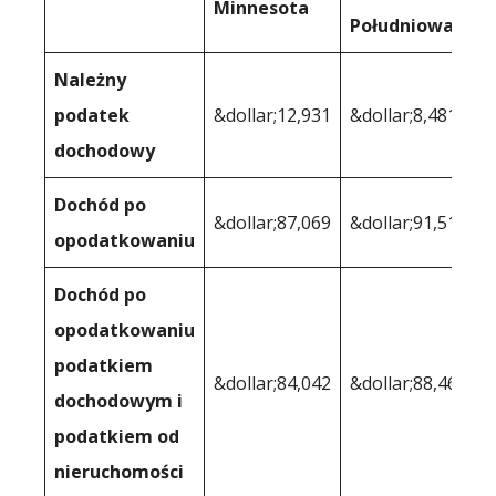
Minnesota
Południowa
Należny
podatek
&dollar;12,931
&dollar;8,481
dochodowy
Dochód po
&dollar;87,069
&dollar;91,519
opodatkowaniu
Dochód po
opodatkowaniu
podatkiem
&dollar;84,042
&dollar;88,462
dochodowym i
podatkiem od
nieruchomości