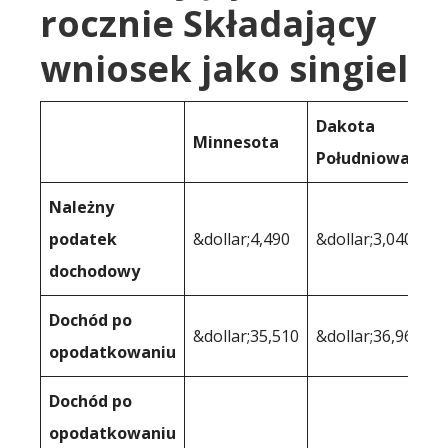
rocznie Składający
wniosek jako singiel
Dakota
Minnesota
Południowa
Należny
podatek
&dollar;4,490
&dollar;3,040
dochodowy
Dochód po
&dollar;35,510
&dollar;36,960
opodatkowaniu
Dochód po
opodatkowaniu