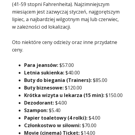
(41-59 stopni Fahrenheita). Najzimniejszym
miesiącem jest zazwyczaj styczeń, najgorętszym
lipiec, a najbardziej wilgotnym maj lub czerwiec,
w zależności od lokalizacji.
Oto niektóre ceny odzieży oraz inne przydatne
ceny.
Para jeansów:
$57.00
Letnia sukienka:
$40.00
Buty do biegania (Trainers):
$85.00
Buty biznesowe:
$120.00
Krótka wizyta u lekarza (15 min):
$150.00
Dezodorant:
$4.00
Szampon:
$5.40
Papier toaletowy (4 rolki):
$4.00
Członkostwo w siłowni:
$70.00
Movie (cinema) Ticket:
$14.00