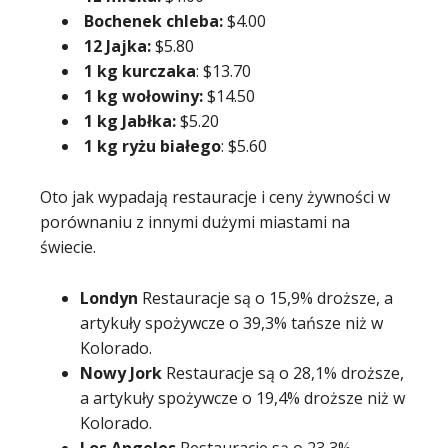
Bochenek chleba:
$4.00
12 Jajka:
$5.80
1 kg kurczaka
: $13.70
1 kg wołowiny:
$14.50
1 kg Jabłka:
$5.20
1 kg ryżu białego
: $5.60
Oto jak wypadają restauracje i ceny żywności w
porównaniu z innymi dużymi miastami na
świecie.
Londyn
Restauracje są o 15,9% droższe, a
artykuły spożywcze o 39,3% tańsze niż w
Kolorado.
Nowy Jork
Restauracje są o 28,1% droższe,
a artykuły spożywcze o 19,4% droższe niż w
Kolorado.
Los Angeles
Restauracje są o 23,3%