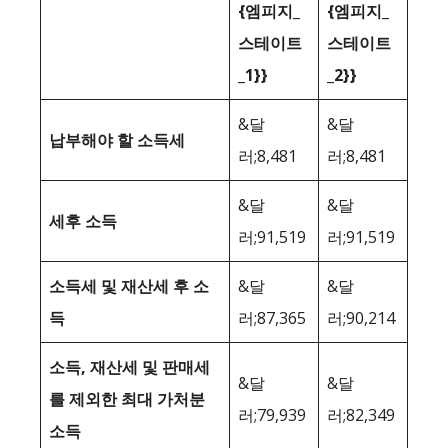
{엠피지_
{엠피지_
스테이트
스테이트
_1}}
_2}}
&달
&달
납부해야 할 소득세
러;8,481
러;8,481
&달
&달
세후 소득
러;91,519
러;91,519
소득세 및 재산세 후 소
&달
&달
득
러;87,365
러;90,214
소득, 재산세 및 판매세
&달
&달
를 제외한 최대 가처분
러;79,939
러;82,349
소득