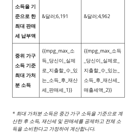
소득을 기
준으로 한
&달러;6,191
&달러;4,962
최대 판매
세 납부액
{{mpg_max_소
{{mpg_max_소득
중위 가구
득_당신이_실제
_당신이_실제로_
소득 기준
로_지출할_수_있
지출할_수_있는_
최대 가처
는_소득_후_재산
소득_후_재산세_
분 소득
세_판매세_1}}
매출세액_2}}
* 최대 가처분 소득은 중간 가구 소득을 기준으로 계
산한 후 소득, 재산세 및 판매세를 공제하고 전체 소
득을 소비한다고 가정하여 계산합니다.