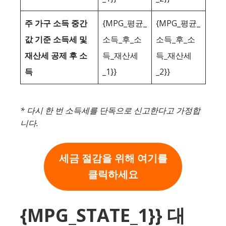
주 가구 소득 중간
{MPG_평균_
{MPG_평균_
값 기준 소득세 및
소득_후_소
소득_후_소
재산세 공제 후 소
득_재산세
득_재산세
득
_1}}
_2}}
* 다시 한 번 소득세를 단독으로 신고한다고 가정합
니다.
세금 절감을 위해 여기를
클릭하세요
{MPG_STATE_1}} 대