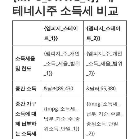
테네시주 소득세 비교
{엠피지_스테이
{엠피지_스테이
트_1}}
트_2}}
{엠피지_주_개인
{엠피지_주_개인
소득세율
_소득_세율_범위
_소득_세율_범위
및 한도
_1}}
_2}}
중간 소득
&달러;89,430
&달러;65,380
중간 가구
{{mpg_소득세_
{{mpg_소득세_
소득에 대
납부_기준_주별_
납부_기준_주_중
해 납부하
중위소득_단일
위소득_단일_1}}
는 소득세
_2}}