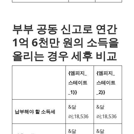
부부 공동 신고로 연간
1억 6천만 원의 소득을
올리는 경우 세후 비교
{엠피지_
{엠피지_
스테이트
스테이트
_1}}
_2}}
&달
&달
납부해야 할 소득세
러;18,536
러;18,536
&달
&달