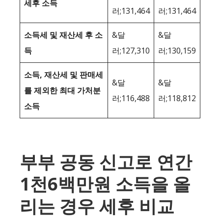
세후 소득
러;131,464
러;131,464
소득세 및 재산세 후 소
&달
&달
득
러;127,310
러;130,159
소득, 재산세 및 판매세
&달
&달
를 제외한 최대 가처분
러;116,488
러;118,812
소득
부부 공동 신고로 연간
1천6백만원 소득을 올
리는 경우 세후 비교