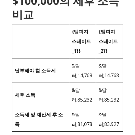
$100,000의 세후 소득
비교
{엠피지_
{엠피지_
스테이트
스테이트
_1}}
_2}}
&달
&달
납부해야 할 소득세
러;14,768
러;14,768
&달
&달
세후 소득
러;85,232
러;85,232
소득세 및 재산세 후 소
&달
&달
득
러;81,078
러;83,927