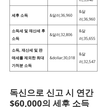
&달
세후 소득
&달러;36,960
러;36,960
소득세 및 재산세 후
&달
&달러;32,806
소득
러;35,655
소득, 재산세 및 판
&달
매세를 제외한 최대
&dollar;30,018
러;32,547
가처분 소득
독신으로 신고 시 연간
$60,000의 세후 소득