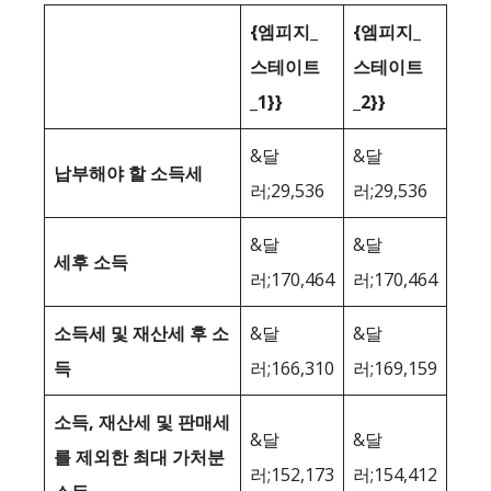
{엠피지_
{엠피지_
스테이트
스테이트
_1}}
_2}}
&달
&달
납부해야 할 소득세
러;29,536
러;29,536
&달
&달
세후 소득
러;170,464
러;170,464
소득세 및 재산세 후 소
&달
&달
득
러;166,310
러;169,159
소득, 재산세 및 판매세
&달
&달
를 제외한 최대 가처분
러;152,173
러;154,412