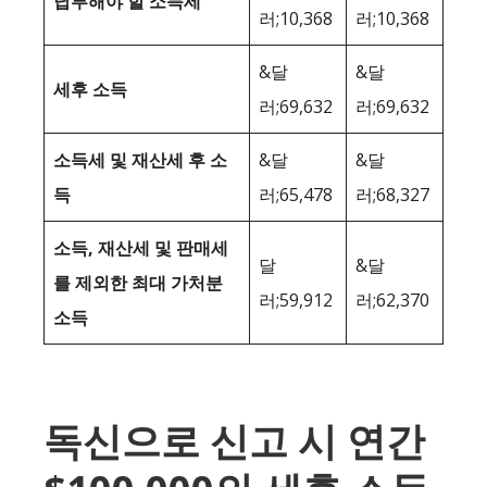
납부해야 할 소득세
러;10,368
러;10,368
&달
&달
세후 소득
러;69,632
러;69,632
소득세 및 재산세 후 소
&달
&달
득
러;65,478
러;68,327
소득, 재산세 및 판매세
달
&달
를 제외한 최대 가처분
러;59,912
러;62,370
소득
독신으로 신고 시 연간