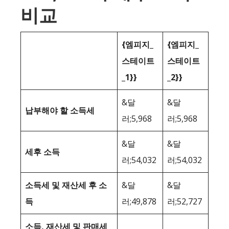
비교
{엠피지_
{엠피지_
스테이트
스테이트
_1}}
_2}}
&달
&달
납부해야 할 소득세
러;5,968
러;5,968
&달
&달
세후 소득
러;54,032
러;54,032
소득세 및 재산세 후 소
&달
&달
득
러;49,878
러;52,727
소득, 재산세 및 판매세