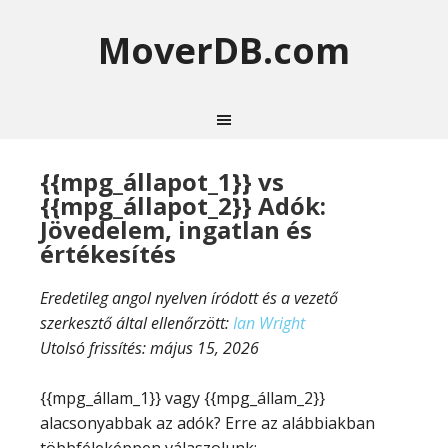
MoverDB.com
{{mpg_állapot_1}} vs
{{mpg_állapot_2}} Adók:
Jövedelem, ingatlan és
értékesítés
Eredetileg angol nyelven íródott és a vezető
szerkesztő által ellenőrzött:
Ian Wright
Utolsó frissítés:
május 15, 2026
{{mpg_állam_1}} vagy {{mpg_állam_2}}
alacsonyabbak az adók? Erre az alábbiakban