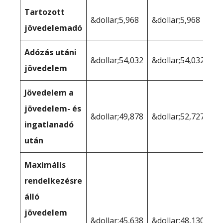
Tartozott
&dollar;5,968
&dollar;5,968
jövedelemadó
Adózás utáni
&dollar;54,032
&dollar;54,032
jövedelem
Jövedelem a
jövedelem- és
&dollar;49,878
&dollar;52,727
ingatlanadó
után
Maximális
rendelkezésre
álló
jövedelem
&dollar;45,638
&dollar;48,130