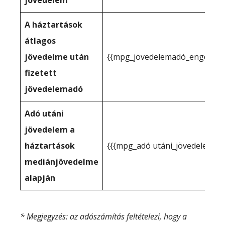
jövedelem
A háztartások
átlagos
jövedelme után
{{mpg_jövedelemadó_engedélye
fizetett
jövedelemadó
Adó utáni
jövedelem a
háztartások
{{{mpg_adó utáni_jövedelem_a
mediánjövedelme
alapján
* Megjegyzés: az adószámítás feltételezi, hogy a