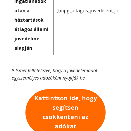
ingatlanadók
után a
{{mpg_átlagos_jövedelem_jövede
háztartások
átlagos állami
jövedelme
alapján
* Ismét feltételezve, hogy a jövedelemadót
egyszemélyes adózóként nyújtják be.
Kattintson ide, hogy
segítsen
csökkenteni az
adókat