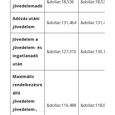
&dollar;18,536
&dollar;18,536
jövedelemadó
Adózás utáni
&dollar;131,464
&dollar;131,464
jövedelem
Jövedelem a
jövedelem- és
&dollar;127,310
&dollar;130,159
ingatlanadó
után
Maximális
rendelkezésre
álló
jövedelem
&dollar;116,488
&dollar;118,812
jövedelem-,