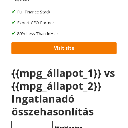
Full Finance Stack
Expert CFO Partner
80% Less Than InHse
Visit site
{{mpg_állapot_1}} vs
{{mpg_állapot_2}}
Ingatlanadó
összehasonlítás