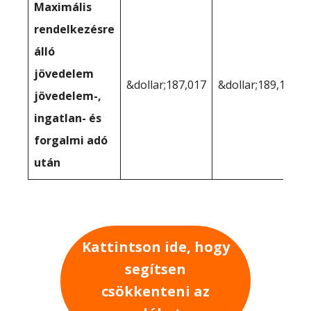
Maximális
rendelkezésre
álló
jövedelem
&dollar;187,017
&dollar;189,174
jövedelem-,
ingatlan- és
forgalmi adó
után
Kattintson ide, hogy
segítsen
csökkenteni az