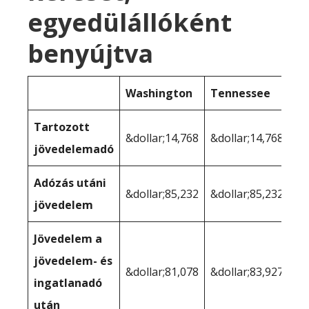
egyedülállóként
benyújtva
Washington
Tennessee
Tartozott
&dollar;14,768
&dollar;14,768
jövedelemadó
Adózás utáni
&dollar;85,232
&dollar;85,232
jövedelem
Jövedelem a
jövedelem- és
&dollar;81,078
&dollar;83,927
ingatlanadó
után