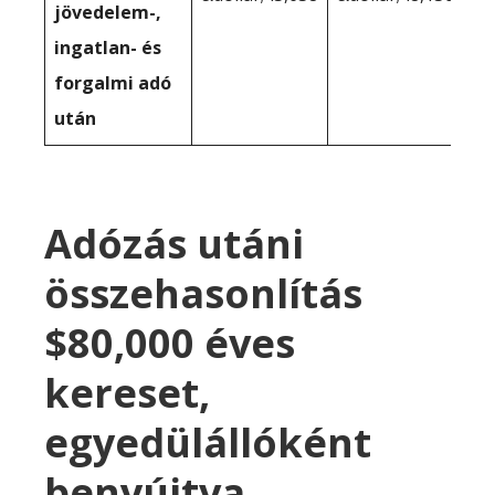
jövedelem-,
ingatlan- és
forgalmi adó
után
Adózás utáni
összehasonlítás
$80,000 éves
kereset,
egyedülállóként
benyújtva