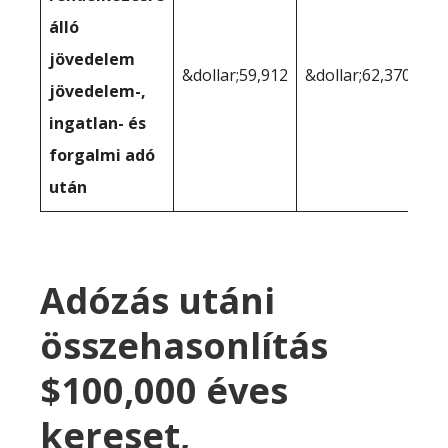
álló
jövedelem
&dollar;59,912
&dollar;62,370
jövedelem-,
ingatlan- és
forgalmi adó
után
Adózás utáni
összehasonlítás
$100,000 éves
kereset,