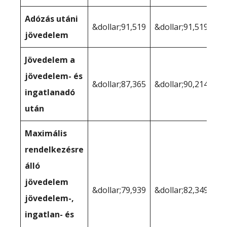
Adózás utáni
&dollar;91,519
&dollar;91,519
jövedelem
Jövedelem a
jövedelem- és
&dollar;87,365
&dollar;90,214
ingatlanadó
után
Maximális
rendelkezésre
álló
jövedelem
&dollar;79,939
&dollar;82,349
jövedelem-,
ingatlan- és