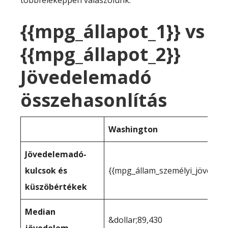
többféleképpen válaszolunk:
{{mpg_állapot_1}} vs
{{mpg_állapot_2}}
Jövedelemadó
összehasonlítás
Washington
Jövedelemadó-
kulcsok és
{{mpg_állam_személyi_jövedel
küszöbértékek
Median
&dollar;89,430