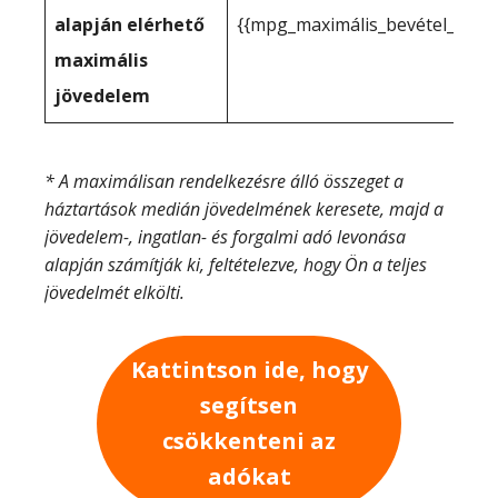
alapján elérhető
{{mpg_maximális_bevétel_a_tén
maximális
jövedelem
* A maximálisan rendelkezésre álló összeget a
háztartások medián jövedelmének keresete, majd a
jövedelem-, ingatlan- és forgalmi adó levonása
alapján számítják ki, feltételezve, hogy Ön a teljes
jövedelmét elkölti.
Kattintson ide, hogy
segítsen
csökkenteni az
adókat