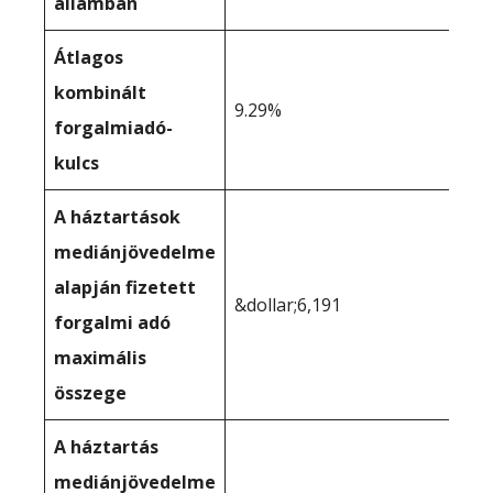
államban
Átlagos
kombinált
9.29%
forgalmiadó-
kulcs
A háztartások
mediánjövedelme
alapján fizetett
&dollar;6,191
forgalmi adó
maximális
összege
A háztartás
mediánjövedelme