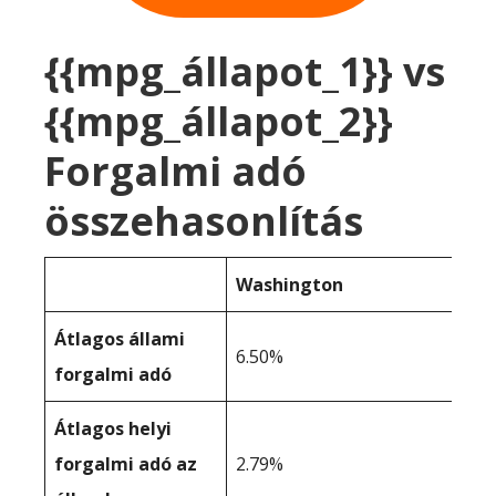
{{mpg_állapot_1}} vs
{{mpg_állapot_2}}
Forgalmi adó
összehasonlítás
Washington
Átlagos állami
6.50%
forgalmi adó
Átlagos helyi
forgalmi adó az
2.79%