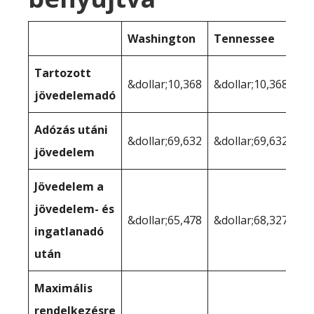
Washington
Tennessee
Tartozott
&dollar;10,368
&dollar;10,368
jövedelemadó
Adózás utáni
&dollar;69,632
&dollar;69,632
jövedelem
Jövedelem a
jövedelem- és
&dollar;65,478
&dollar;68,327
ingatlanadó
után
Maximális
rendelkezésre