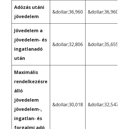
Adózás utáni
&dollar;36,960
&dollar;36,960
jövedelem
Jövedelem a
jövedelem- és
&dollar;32,806
&dollar;35,655
ingatlanadó
után
Maximális
rendelkezésre
álló
jövedelem
&dollar;30,018
&dollar;32,547
jövedelem-,
ingatlan- és
forgalmi adó