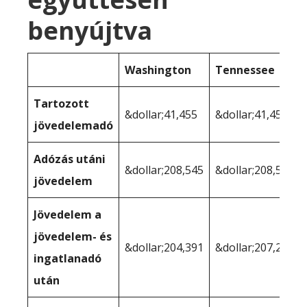
benyújtva
Washington
Tennessee
Tartozott
&dollar;41,455
&dollar;41,455
jövedelemadó
Adózás utáni
&dollar;208,545
&dollar;208,545
jövedelem
Jövedelem a
jövedelem- és
&dollar;204,391
&dollar;207,240
ingatlanadó
után