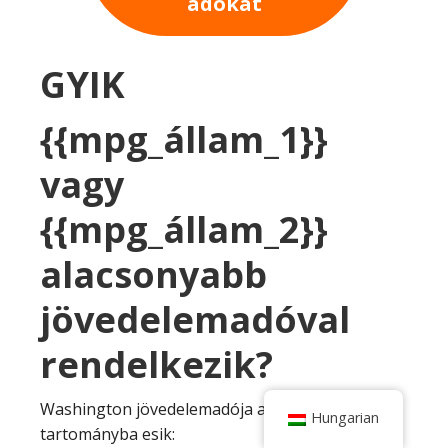
adókat
GYIK
{{mpg_állam_1}}
vagy
{{mpg_állam_2}}
alacsonyabb
jövedelemadóval
rendelkezik?
Washington jövedelemadója a következő
Hungarian
tartományba esik: