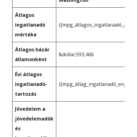
Washington
Átlagos
ingatlanadó
{{mpg_átlagos_ingatlanadó_állam
mértéke
Átlagos házár
&dollar;593,406
államonként
Évi átlagos
ingatlanadó-
{{mpg_átlag_ingatlanadó_engedél
tartozás
Jövedelem a
jövedelemadók
és