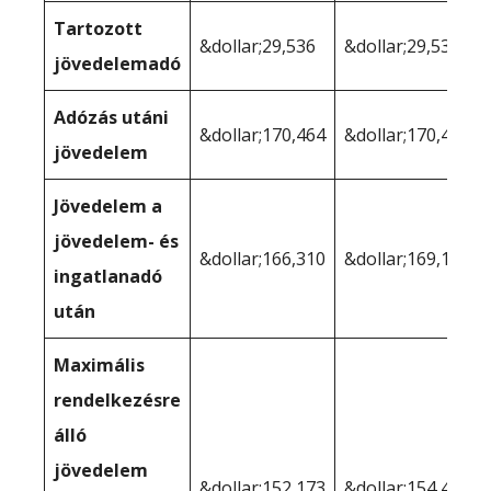
Tartozott
&dollar;29,536
&dollar;29,536
jövedelemadó
Adózás utáni
&dollar;170,464
&dollar;170,464
jövedelem
Jövedelem a
jövedelem- és
&dollar;166,310
&dollar;169,159
ingatlanadó
után
Maximális
rendelkezésre
álló
jövedelem
&dollar;152,173
&dollar;154,412