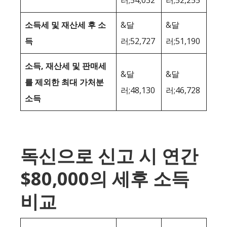
러;54,032
러;52,255
소득세 및 재산세 후 소
&달
&달
득
러;52,727
러;51,190
소득, 재산세 및 판매세
&달
&달
를 제외한 최대 가처분
러;48,130
러;46,728
소득
독신으로 신고 시 연간
$80,000의 세후 소득
비교