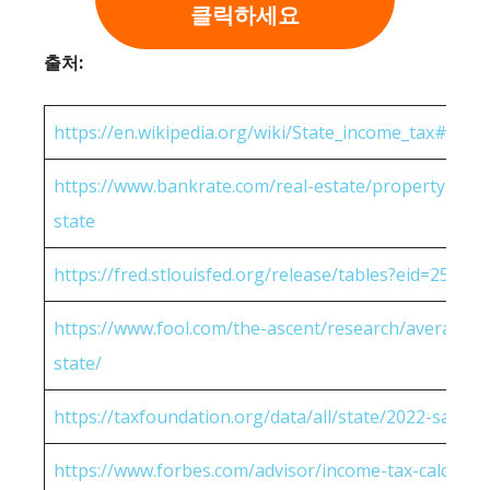
클릭하세요
출처:
https://en.wikipedia.org/wiki/State_income_tax#Rates
https://www.bankrate.com/real-estate/property-tax-
state
https://fred.stlouisfed.org/release/tables?eid=25951
https://www.fool.com/the-ascent/research/average-h
state/
https://taxfoundation.org/data/all/state/2022-sales-t
https://www.forbes.com/advisor/income-tax-calculato