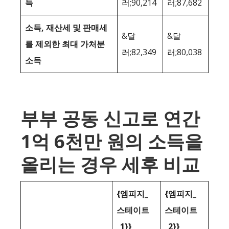
득
러;90,214
러;87,682
소득, 재산세 및 판매세
&달
&달
를 제외한 최대 가처분
러;82,349
러;80,038
소득
부부 공동 신고로 연간
1억 6천만 원의 소득을
올리는 경우 세후 비교
{엠피지_
{엠피지_
스테이트
스테이트
_1}}
_2}}