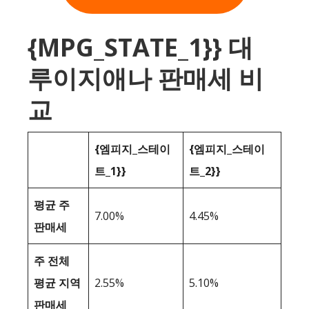
{MPG_STATE_1}} 대
루이지애나 판매세 비
교
{엠피지_스테이
{엠피지_스테이
트_1}}
트_2}}
평균 주
7.00%
4.45%
판매세
주 전체
평균 지역
2.55%
5.10%
판매세