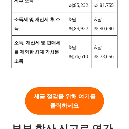
세후 소득
러;85,232
러;81,755
소득세 및 재산세 후 소
&달
&달
득
러;83,927
러;80,690
소득, 재산세 및 판매세
&달
&달
를 제외한 최대 가처분
러;76,610
러;73,656
소득
세금 절감을 위해 여기를
클릭하세요
부부 합산 신고로 연간