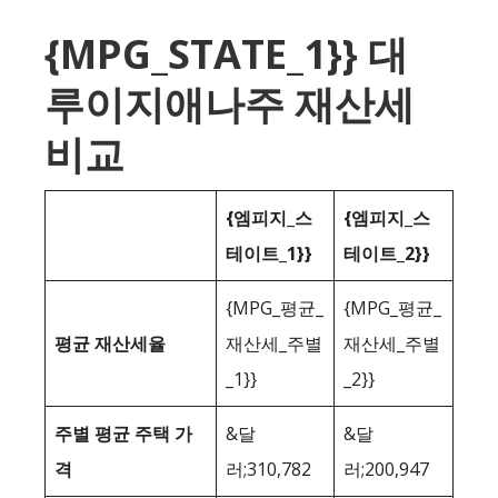
{MPG_STATE_1}} 대
루이지애나주 재산세
비교
{엠피지_스
{엠피지_스
테이트_1}}
테이트_2}}
{MPG_평균_
{MPG_평균_
평균 재산세율
재산세_주별
재산세_주별
_1}}
_2}}
주별 평균 주택 가
&달
&달
격
러;310,782
러;200,947