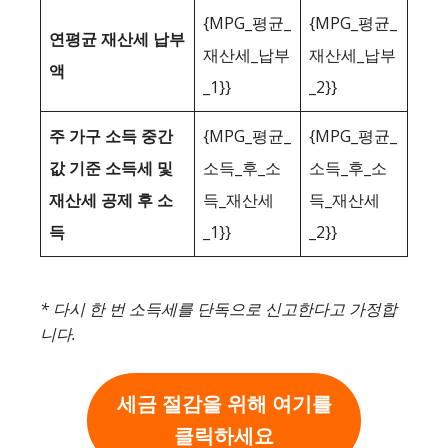
{MPG_평균_
{MPG_평균_
연평균 재산세 납부
재산세_납부
재산세_납부
액
_1}}
_2}}
주 가구 소득 중간
{MPG_평균_
{MPG_평균_
값 기준 소득세 및
소득_후_소
소득_후_소
재산세 공제 후 소
득_재산세
득_재산세
득
_1}}
_2}}
* 다시 한 번 소득세를 단독으로 신고한다고 가정합
니다.
세금 절감을 위해 여기를
클릭하세요