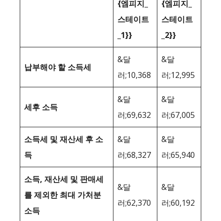
{엠피지_
{엠피지_
스테이트
스테이트
_1}}
_2}}
&달
&달
납부해야 할 소득세
러;10,368
러;12,995
&달
&달
세후 소득
러;69,632
러;67,005
소득세 및 재산세 후 소
&달
&달
득
러;68,327
러;65,940
소득, 재산세 및 판매세
&달
&달
를 제외한 최대 가처분
러;62,370
러;60,192
소득