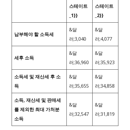
스테이트
스테이트
_1}}
_2}}
&달
&달
납부해야 할 소득세
러;3,040
러;4,077
&달
&달
세후 소득
러;36,960
러;35,923
소득세 및 재산세 후 소
&달
&달
득
러;35,655
러;34,858
소득, 재산세 및 판매세
&달
&달
를 제외한 최대 가처분
러;32,547
러;31,819
소득