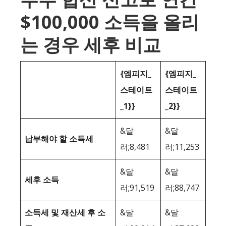
$100,000 소득을 올리
는 경우 세후 비교
{엠피지_
{엠피지_
스테이트
스테이트
_1}}
_2}}
&달
&달
납부해야 할 소득세
러;8,481
러;11,253
&달
&달
세후 소득
러;91,519
러;88,747
소득세 및 재산세 후 소
&달
&달