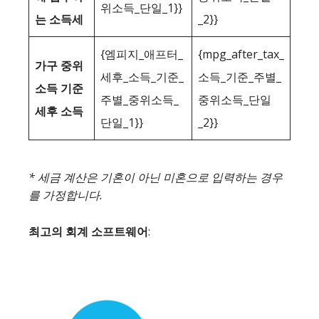
위소득_단일_1}}
는 소득세
_2}}
{엠피지_애프터_
{mpg_after_tax_
가구 중위
세후_소득_기준_
소득_기준_주별_
소득 기준
주별_중위소득_
중위소득_단일
세후 소득
단일_1}}
_2}}
* 세금 계산은 기혼이 아닌 미혼으로 입력하는 경우
를 가정합니다.
최고의 회계 소프트웨어
: