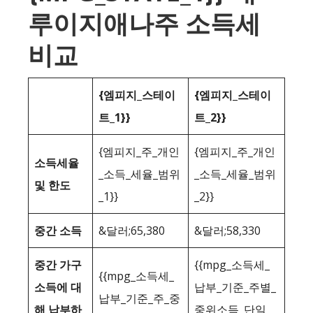
루이지애나주 소득세
비교
{엠피지_스테이
{엠피지_스테이
트_1}}
트_2}}
{엠피지_주_개인
{엠피지_주_개인
소득세율
_소득_세율_범위
_소득_세율_범위
및 한도
_1}}
_2}}
중간 소득
&달러;65,380
&달러;58,330
중간 가구
{{mpg_소득세_
{{mpg_소득세_
소득에 대
납부_기준_주별_
납부_기준_주_중
해 납부하
중위소득_단일