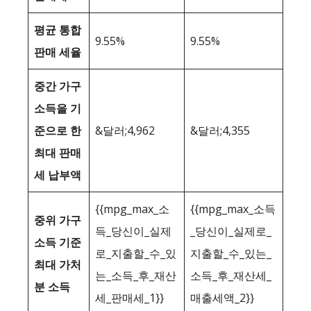
평균 통합
9.55%
9.55%
판매 세율
중간 가구
소득을 기
준으로 한
&달러;4,962
&달러;4,355
최대 판매
세 납부액
{{mpg_max_소
{{mpg_max_소득
중위 가구
득_당신이_실제
_당신이_실제로_
소득 기준
로_지출할_수_있
지출할_수_있는_
최대 가처
는_소득_후_재산
소득_후_재산세_
분 소득
세_판매세_1}}
매출세액_2}}