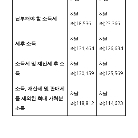
&달
&달
납부해야 할 소득세
러;18,536
러;23,366
&달
&달
세후 소득
러;131,464
러;126,634
소득세 및 재산세 후 소
&달
&달
득
러;130,159
러;125,569
소득, 재산세 및 판매세
&달
&달
를 제외한 최대 가처분
러;118,812
러;114,623
소득