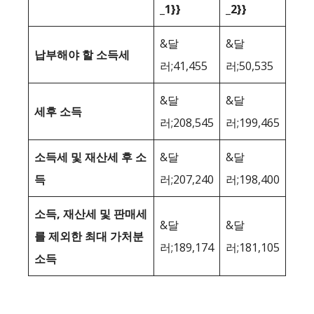
_1}}
_2}}
&달
&달
납부해야 할 소득세
러;41,455
러;50,535
&달
&달
세후 소득
러;208,545
러;199,465
소득세 및 재산세 후 소
&달
&달
득
러;207,240
러;198,400
소득, 재산세 및 판매세
&달
&달
를 제외한 최대 가처분
러;189,174
러;181,105
소득