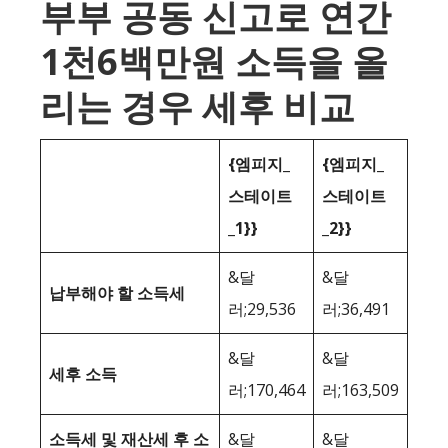
부부 공동 신고로 연간
1천6백만원 소득을 올
리는 경우 세후 비교
{엠피지_
{엠피지_
스테이트
스테이트
_1}}
_2}}
&달
&달
납부해야 할 소득세
러;29,536
러;36,491
&달
&달
세후 소득
러;170,464
러;163,509
소득세 및 재산세 후 소
&달
&달