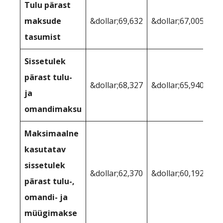
Tulu pärast
maksude
&dollar;69,632
&dollar;67,005
tasumist
Sissetulek
pärast tulu-
&dollar;68,327
&dollar;65,940
ja
omandimaksu
Maksimaalne
kasutatav
sissetulek
&dollar;62,370
&dollar;60,192
pärast tulu-,
omandi- ja
müügimakse