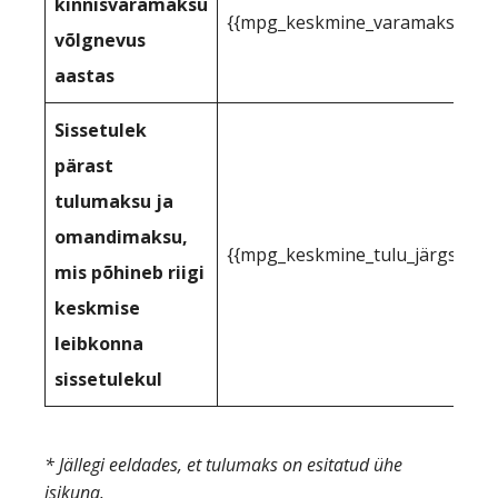
kinnisvaramaksu
{{mpg_keskmine_varamaksu_toe
võlgnevus
aastas
Sissetulek
pärast
tulumaksu ja
omandimaksu,
{{mpg_keskmine_tulu_järgselt_
mis põhineb riigi
keskmise
leibkonna
sissetulekul
* Jällegi eeldades, et tulumaks on esitatud ühe
isikuna.