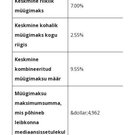
Keskmine riiklik
7.00%
müügimaks
Keskmine kohalik
müügimaks kogu
2.55%
riigis
Keskmine
kombineeritud
9.55%
müügimaksu määr
Müügimaksu
maksimumsumma,
mis põhineb
&dollar;4,962
leibkonna
mediaansissetulekul