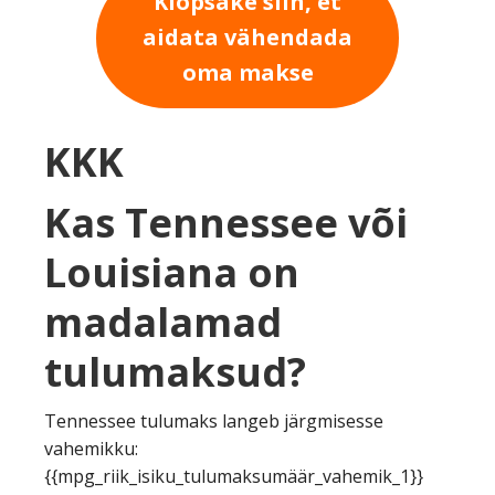
Klõpsake siin, et
aidata vähendada
oma makse
KKK
Kas Tennessee või
Louisiana on
madalamad
tulumaksud?
Tennessee tulumaks langeb järgmisesse
vahemikku:
{{mpg_riik_isiku_tulumaksumäär_vahemik_1}}