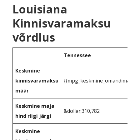
Louisiana
Kinnisvaramaksu
võrdlus
Tennessee
Keskmine
kinnisvaramaksu
{{mpg_keskmine_omandimaks_rii
määr
Keskmine maja
&dollar;310,782
hind riigi järgi
Keskmine