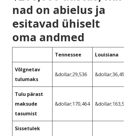
nad on abielus ja
esitavad ühiselt
oma andmed
Tennessee
Louisiana
Võlgnetav
&dollar;29,536
&dollar;36,491
tulumaks
Tulu pärast
maksude
&dollar;170,464
&dollar;163,509
tasumist
Sissetulek