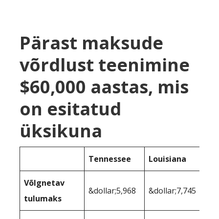
Pärast maksude
võrdlust teenimine
$60,000 aastas, mis
on esitatud
üksikuna
Tennessee
Louisiana
Võlgnetav
&dollar;5,968
&dollar;7,745
tulumaks