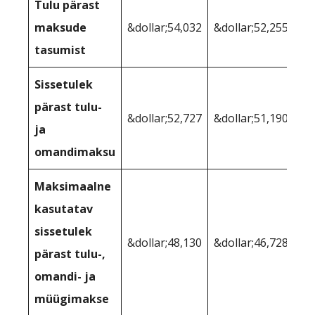
Tulu pärast
maksude
&dollar;54,032
&dollar;52,255
tasumist
Sissetulek
pärast tulu-
&dollar;52,727
&dollar;51,190
ja
omandimaksu
Maksimaalne
kasutatav
sissetulek
&dollar;48,130
&dollar;46,728
pärast tulu-,
omandi- ja
müügimakse