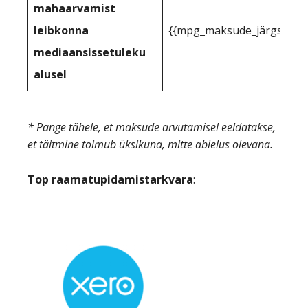
mahaarvamist
leibkonna
{{mpg_maksude_järgse_tulu
mediaansissetuleku
alusel
* Pange tähele, et maksude arvutamisel eeldatakse,
et täitmine toimub üksikuna, mitte abielus olevana.
Top raamatupidamistarkvara
: