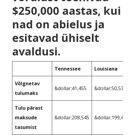
$250,000 aastas, kui
nad on abielus ja
esitavad ühiselt
avaldusi.
Tennessee
Louisiana
Võlgnetav
&dollar;41,455
&dollar;50,535
tulumaks
Tulu pärast
maksude
&dollar;208,545
&dollar;199,465
tasumist