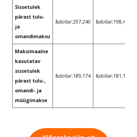
Sissetulek
pärast tulu-
&dollar;207,240
&dollar;198,400
ja
omandimaksu
Maksimaalne
kasutatav
sissetulek
&dollar;189,174
&dollar;181,105
pärast tulu-,
omandi- ja
müügimakse