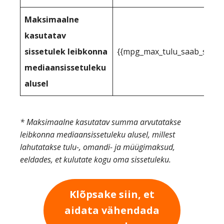
Maksimaalne
kasutatav
sissetulek leibkonna
{{mpg_max_tulu_saab_saada
mediaansissetuleku
alusel
* Maksimaalne kasutatav summa arvutatakse
leibkonna mediaansissetuleku alusel, millest
lahutatakse tulu-, omandi- ja müügimaksud,
eeldades, et kulutate kogu oma sissetuleku.
Klõpsake siin, et
aidata vähendada