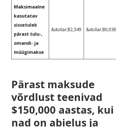
Maksimaalne
kasutatav
sissetulek
&dollar;82,349
&dollar;80,038
pärast tulu-,
omandi- ja
müügimakse
Pärast maksude
võrdlust teenivad
$150,000 aastas, kui
nad on abielus ja