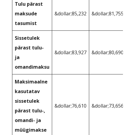
Tulu pärast
maksude
&dollar;85,232
&dollar;81,755
tasumist
Sissetulek
pärast tulu-
&dollar;83,927
&dollar;80,690
ja
omandimaksu
Maksimaalne
kasutatav
sissetulek
&dollar;76,610
&dollar;73,656
pärast tulu-,
omandi- ja
müügimakse