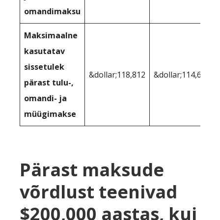
omandimaksu
Maksimaalne
kasutatav
sissetulek
&dollar;118,812
&dollar;114,623
pärast tulu-,
omandi- ja
müügimakse
Pärast maksude
võrdlust teenivad
$200,000 aastas, kui