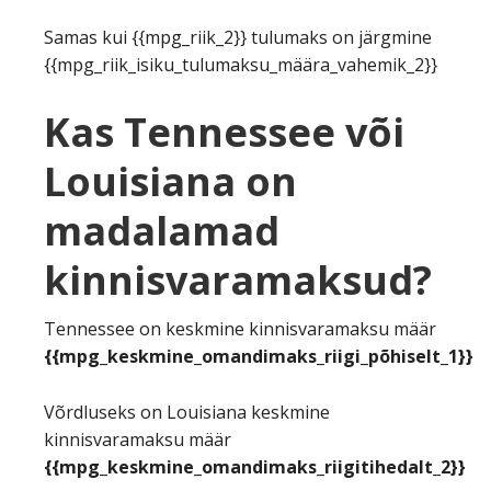
Samas kui {{mpg_riik_2}} tulumaks on järgmine
{{mpg_riik_isiku_tulumaksu_määra_vahemik_2}}
Kas Tennessee või
Louisiana on
madalamad
kinnisvaramaksud?
Tennessee on keskmine kinnisvaramaksu määr
{{mpg_keskmine_omandimaks_riigi_põhiselt_1}}
Võrdluseks on Louisiana keskmine
kinnisvaramaksu määr
{{mpg_keskmine_omandimaks_riigitihedalt_2}}