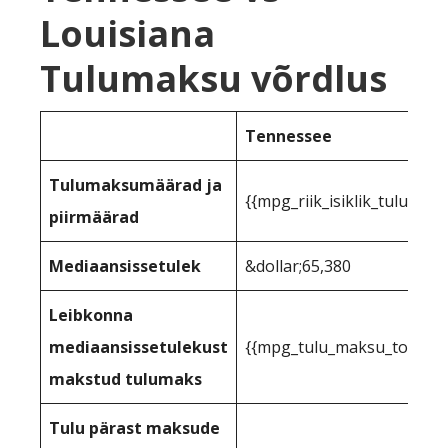
Louisiana
Tulumaksu võrdlus
Tennessee
Tulumaksumäärad ja
{{mpg_riik_isiklik_tuluma
piirmäärad
Mediaansissetulek
&dollar;65,380
Leibkonna
mediaansissetulekust
{{mpg_tulu_maksu_toetuse_
makstud tulumaks
Tulu pärast maksude