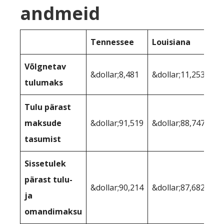
andmeid
Tennessee
Louisiana
Võlgnetav
&dollar;8,481
&dollar;11,253
tulumaks
Tulu pärast
maksude
&dollar;91,519
&dollar;88,747
tasumist
Sissetulek
pärast tulu-
&dollar;90,214
&dollar;87,682
ja
omandimaksu