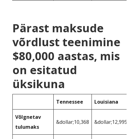
Pärast maksude
võrdlust teenimine
$80,000 aastas, mis
on esitatud
üksikuna
Tennessee
Louisiana
Võlgnetav
&dollar;10,368
&dollar;12,995
tulumaks