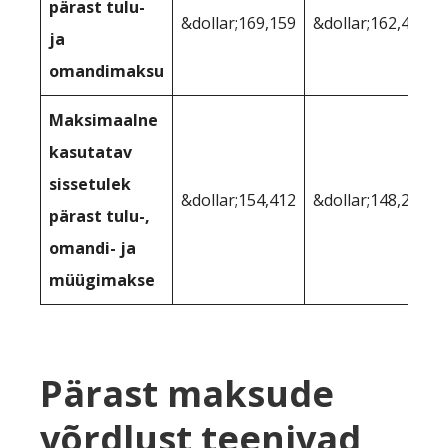
pärast tulu-
&dollar;169,159
&dollar;162,444
ja
omandimaksu
Maksimaalne
kasutatav
sissetulek
&dollar;154,412
&dollar;148,283
pärast tulu-,
omandi- ja
müügimakse
Pärast maksude
võrdlust teenivad