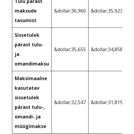
Tulu pärast
maksude
&dollar;36,960
&dollar;35,923
tasumist
Sissetulek
pärast tulu-
&dollar;35,655
&dollar;34,858
ja
omandimaksu
Maksimaalne
kasutatav
sissetulek
&dollar;32,547
&dollar;31,819
pärast tulu-,
omandi- ja
müügimakse