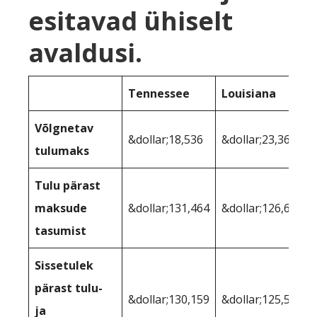
esitavad ühiselt
avaldusi.
Tennessee
Louisiana
Võlgnetav
&dollar;18,536
&dollar;23,366
tulumaks
Tulu pärast
maksude
&dollar;131,464
&dollar;126,634
tasumist
Sissetulek
pärast tulu-
&dollar;130,159
&dollar;125,569
ja