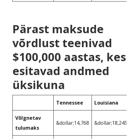
Pärast maksude
võrdlust teenivad
$100,000 aastas, kes
esitavad andmed
üksikuna
Tennessee
Louisiana
Võlgnetav
&dollar;14,768
&dollar;18,245
tulumaks